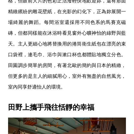
格，但眼前大片的色彩正活潑輕快地歡迎妳，還有那面
精緻繽紛的雕花壁紙，在光影的幻化下，正為妳展開一
場綺麗的舞蹈。每間浴室還採用不同色系的馬賽克磁
磚，但都同樣能在沐浴時看見窗外心曠神怡的綠野與藍
天。主人更細心地將替換用的捲筒衛生紙包在漂亮的束
口袋裡，連毛巾、浴巾與漱口杯也都體貼地獨立分色。
田園調步簡單的房間，有著北歐的簡約與日本的精緻，
但更多的是主人的細膩用心，室外有無盡的自然風光，
室內同享舒適怡人的環境。
田野上攜手飛往恬靜的幸福