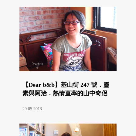
【Dear b&b】基山街 247 號．靈
素與阿治．熱情直率的山中奇侶
29.05.2013