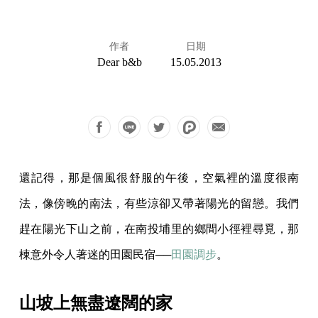
作者
日期
Dear b&b
15.05.2013
還記得，那是個風很舒服的午後，空氣裡的溫度很南
法，像傍晚的南法，有些涼卻又帶著陽光的留戀。我們
趕在陽光下山之前，在南投埔里的鄉間小徑裡尋覓，那
棟意外令人著迷的田園民宿──
田園調步
。
山坡上無盡遼闊的家