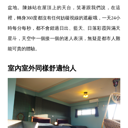
盆地。陳姊站在屋頂上的天台，笑著跟我們說，在這
裡，轉身360度都沒有任何妨礙視線的遮蔽哦，一天24小
時每分每秒，都不會錯過日出、藍天、日落彩霞與滿天
星斗，天空中一個接一個的迷人表演，無疑是都市人難
能可貴的體驗。
室內室外同樣舒適怡人