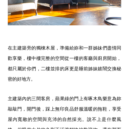
在主建築旁的獨棟木屋，準備給妳和一群姊妹們盡情同
歡享樂，樓中樓完整的空間從一樓的客廳與廚房開始，
都只屬於你們，二樓並排的床更是睡前姊妹嬉鬧交換秘
密的好地方。
主建築內的三間客房，蘋果綠的門上有啄木鳥樂意為妳
敲敲門，開門後，踩上無印良品舒服溫暖的拖鞋，享受
屋內寬敞的空間與充沛的自然採光。說不上是什麼風