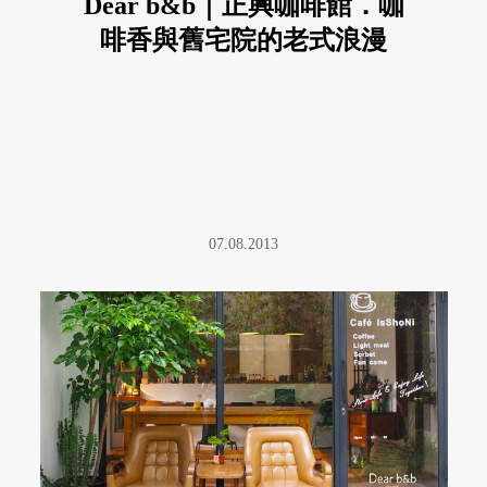
Dear b&b｜正興咖啡館．咖
啡香與舊宅院的老式浪漫
07.08.2013