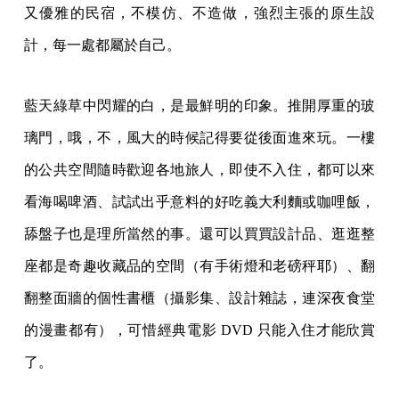
又優雅的民宿，不模仿、不造做，強烈主張的原生設
計，每一處都屬於自己。
藍天綠草中閃耀的白，是最鮮明的印象。推開厚重的玻
璃門，哦，不，風大的時候記得要從後面進來玩。一樓
的公共空間隨時歡迎各地旅人，即使不入住，都可以來
看海喝啤酒、試試出乎意料的好吃義大利麵或咖哩飯，
舔盤子也是理所當然的事。還可以買買設計品、逛逛整
座都是奇趣收藏品的空間（有手術燈和老磅秤耶）、翻
翻整面牆的個性書櫃（攝影集、設計雜誌，連深夜食堂
的漫畫都有），可惜經典電影 DVD 只能入住才能欣賞
了。