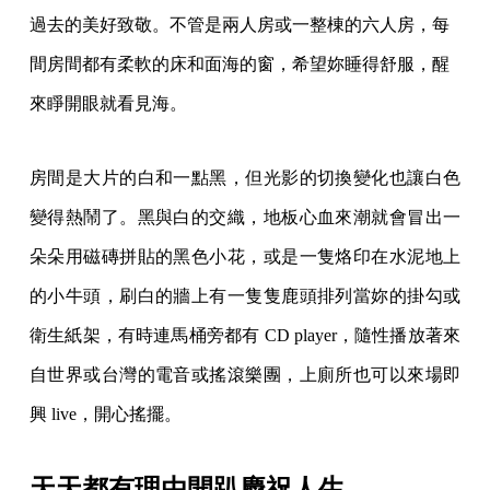
過去的美好致敬。不管是兩人房或一整棟的六人房，每
間房間都有柔軟的床和面海的窗，希望妳睡得舒服，醒
來睜開眼就看見海。
房間是大片的白和一點黑，但光影的切換變化也讓白色
變得熱鬧了。黑與白的交織，地板心血來潮就會冒出一
朵朵用磁磚拼貼的黑色小花，或是一隻烙印在水泥地上
的小牛頭，刷白的牆上有一隻隻鹿頭排列當妳的掛勾或
衛生紙架，有時連馬桶旁都有 CD player，隨性播放著來
自世界或台灣的電音或搖滾樂團，上廁所也可以來場即
興 live，開心搖擺。
天天都有理由開趴慶祝人生