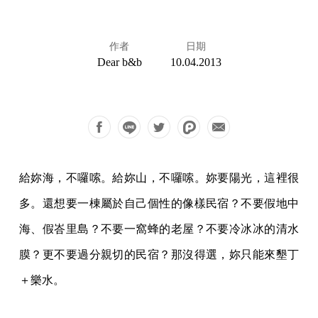
作者
日期
Dear b&b
10.04.2013
給妳海，不囉嗦。給妳山，不囉嗦。妳要陽光，這裡很
多。還想要一棟屬於自己個性的像樣民宿？不要假地中
海、假峇里島？不要一窩蜂的老屋？不要冷冰冰的清水
膜？更不要過分親切的民宿？那沒得選，妳只能來墾丁
＋樂水。