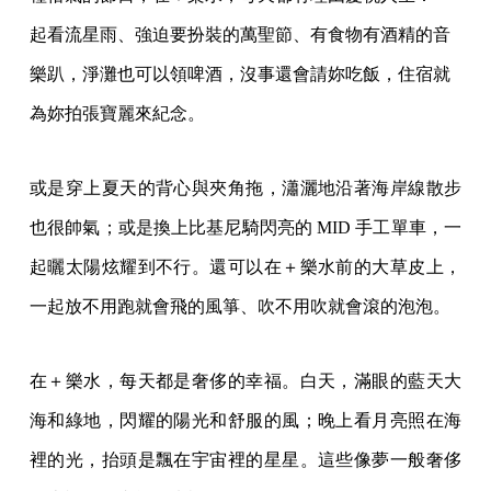
起看流星雨、強迫要扮裝的萬聖節、有食物有酒精的音
樂趴，淨灘也可以領啤酒，沒事還會請妳吃飯，住宿就
為妳拍張寶麗來紀念。
或是穿上夏天的背心與夾角拖，瀟灑地沿著海岸線散步
也很帥氣；或是換上比基尼騎閃亮的 MID 手工單車，一
起曬太陽炫耀到不行。還可以在＋樂水前的大草皮上，
一起放不用跑就會飛的風箏、吹不用吹就會滾的泡泡。
在＋樂水，每天都是奢侈的幸福。白天，滿眼的藍天大
海和綠地，閃耀的陽光和舒服的風；晚上看月亮照在海
裡的光，抬頭是飄在宇宙裡的星星。這些像夢一般奢侈