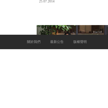
25.07.2014
關於我們
最新公告
版權聲明
【Dear b&b】Cafe IsShoNi 咖啡
一緒二民居・小高與Sandy・愛
當我們同在一起