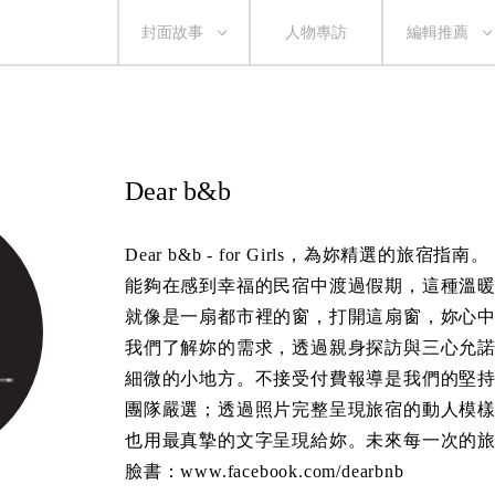
封面故事
人物專訪
編輯推薦
Dear b&b
Dear b&b - for Girls，為妳精選的旅宿指南。
能夠在感到幸福的民宿中渡過假期，這種溫暖是無
就像是一扇都市裡的窗，打開這扇窗，妳心
我們了解妳的需求，透過親身探訪與三心允
細微的小地方。不接受付費報導是我們的堅
團隊嚴選；透過照片完整呈現旅宿的動人模
也用最真摯的文字呈現給妳。未來每一次的
臉書：
www.facebook.com/dearbnb