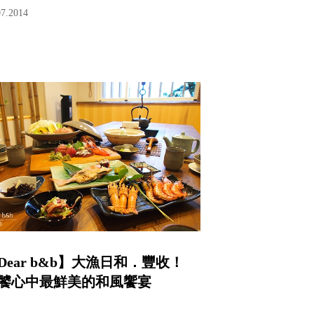
07.2014
Dear b&b】大漁日和．豐收！
饕心中最鮮美的和風饗宴