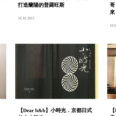
打造蘭陽的普羅旺斯
哥
來
16.10.2015
10.
【Dear b&b】小時光．京都日式
【