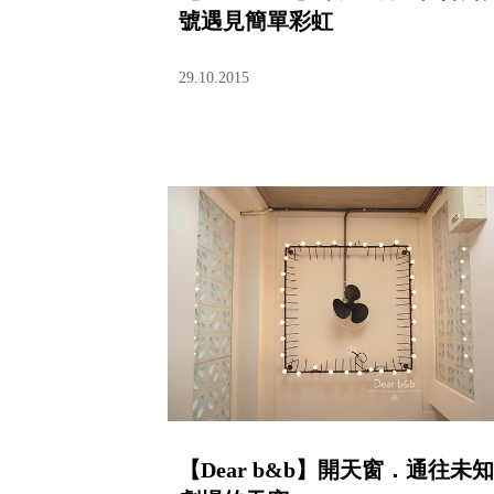
號遇見簡單彩虹
29.10.2015
【Dear b&b】開天窗．通往未知