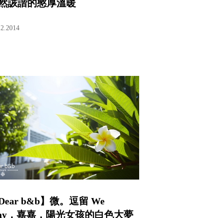
然詼諧的憨厚溫暖
12.2014
Dear b&b】微。逗留 We
tay．嘉嘉．陽光女孩的白色大夢