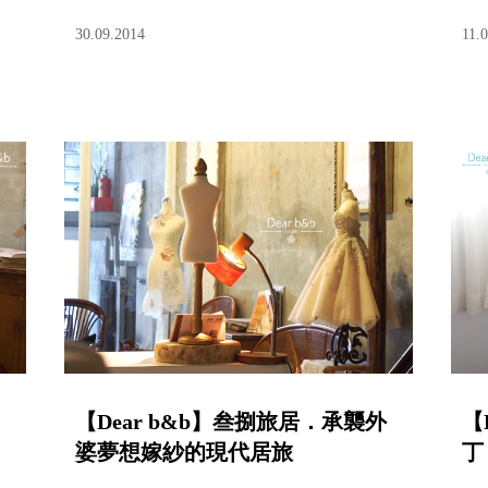
30.09.2014
11.
【Dear b&b】叁捌旅居．承襲外
【
婆夢想嫁紗的現代居旅
丁