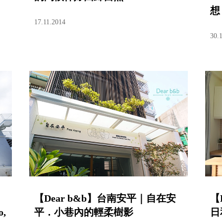
想
17.11.2014
30.
【Dear b&b】台南安平｜自在安
【
,
平．小巷內的輕柔樹影
日