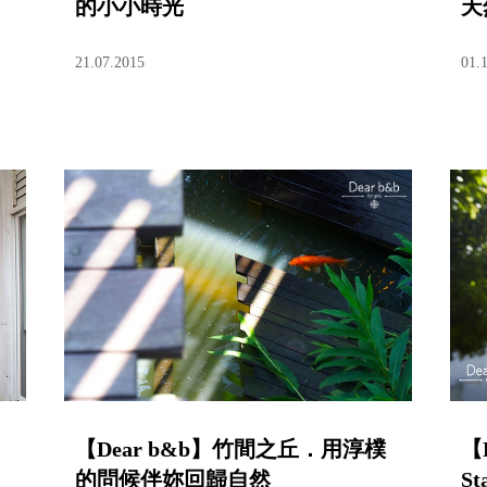
的小小時光
天
21.07.2015
01.
【Dear b&b】竹間之丘．用淳樸
【
的問候伴妳回歸自然
S