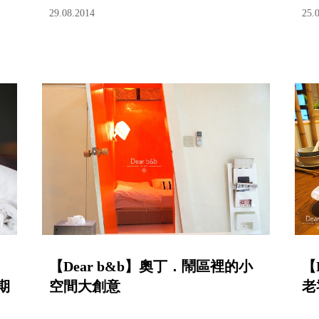
29.08.2014
25.
【Dear b&b】奧丁．鬧區裡的小
【
期
空間大創意
老