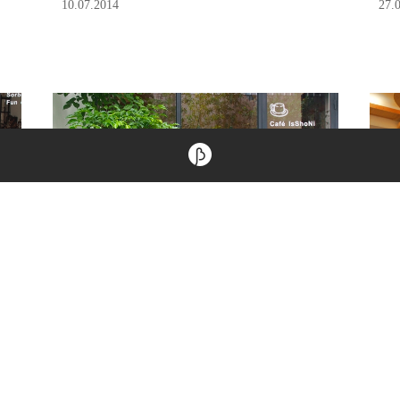
10.07.2014
27.
Dear b&b｜Cafe IsShoNi 咖啡一
【
是
緒二民居．在老洋房感受活力新生
民
的咖啡香
25.