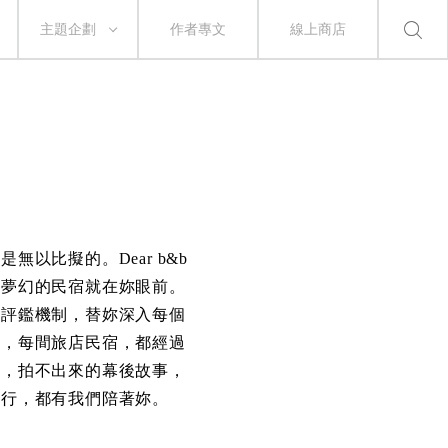
主題企劃
作者專文
線上商店
以比擬的。Dear b&b
中夢幻的民宿就在妳眼前。
諾評鑑機制，替妳深入每個
持，每間旅店民宿，都經過
樣，拍不出來的幕後故事，
旅行，都有我們陪著妳。