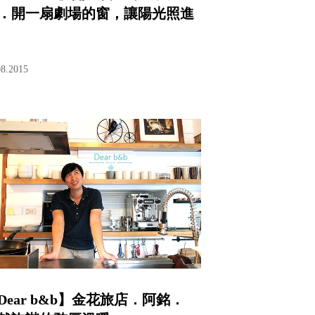
．開一扇劇場的窗，讓陽光照進
08.2015
Dear b&b】金花旅店．阿銘．