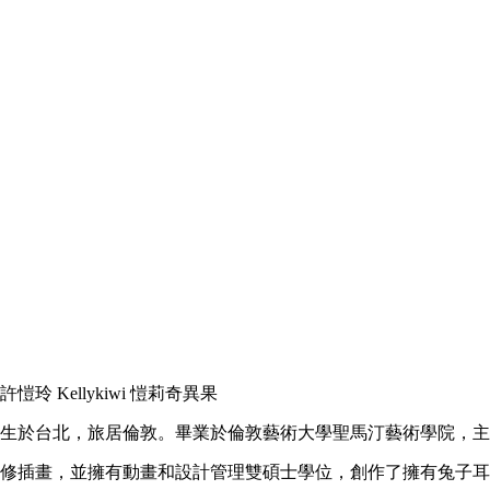
許愷玲 Kellykiwi 愷莉奇異果
生於台北，旅居倫敦。畢業於倫敦藝術大學聖馬汀藝術學院，主
修插畫，並擁有動畫和設計管理雙碩士學位，創作了擁有兔子耳