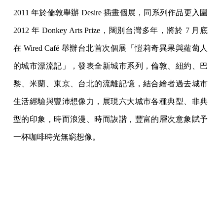
2011 年於倫敦舉辦 Desire 插畫個展，同系列作品更入圍
2012 年 Donkey Arts Prize，闊別台灣多年，將於 7 月底
在 Wired Café 舉辦台北首次個展「愷莉奇異果與蘿蔔人
的城市漂流記」，發表全新城市系列，倫敦、紐約、巴
黎、米蘭、東京、台北的流離記憶，結合繪者過去城市
生活經驗與豐沛想像力，展現六大城市各種典型、非典
型的印象，時而浪漫、時而詼諧，豐富的層次意象賦予
一杯咖啡時光無窮想像。