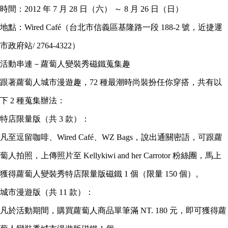
時間：2012 年 7 月 28 日（六） ～ 8 月 26 日（日）
地點：Wired Café（台北市信義區基隆路一段 188-2 號，近捷運
市政府站/ 2764-4322）
活動串連－蘿蔔人變裝秀磁鐵蒐集趣
跟著蘿蔔人城市漫遊趣，72 種最潮時尚裝扮任你穿搭，共有以
下 2 種蒐集辦法：
特店限量版（共 3 款）：
凡至逗留咖啡、Wired Café、WZ Bags，說出通關密語，可跟蘿
蔔人拍照，上傳照片至 Kellykiwi and her Carrotor 粉絲團，馬上
獲得蘿蔔人變裝秀特店限量版磁鐵 1 個（限量 150 個）。
城市漫遊版（共 11 款）：
凡於活動期間，購買蘿蔔人商品單筆滿 NT. 180 元，即可獲得蘿