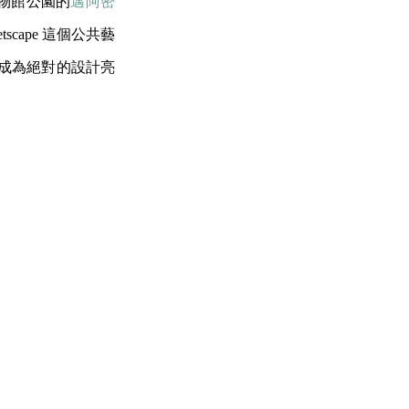
博物館公園的
邁阿密
tscape 這個公共藝
裡要成為絕對的設計亮