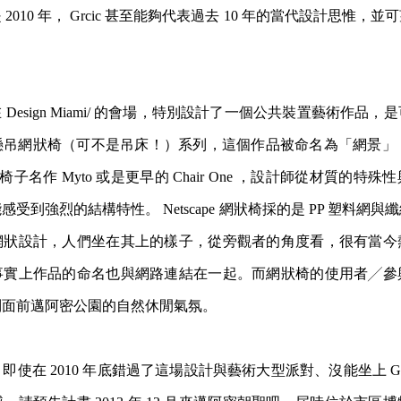
2010 年， Grcic 甚至能夠代表過去 10 年的當代設計思惟，
Grcic 在 Design Miami/ 的會場，特別設計了一個公共裝置藝術
懸吊網狀
椅（可不是吊床！）系列，這個作品被命名為「網景」（ Ne
年的椅子名作 Myto 或是更早的 Chair One ，設計師從材質的
受到強烈的結構特性。 Netscape 網狀椅採的是 PP 塑料網
網狀設計，人們坐在其上的樣子，從旁觀者的
角度看，很有當今
事實上作品的命名也與網路連結在一起
。而網狀椅的使用者╱參
到面前邁阿密公園的自然休閒氣
氛。
在 2010 年底錯過了這場設計與藝術大型派對、沒能坐上 Grcic 的