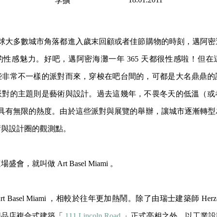
李擴
，全球大多數城市角落都進入歲末回顧或者佳節購物的時刻，邁阿
性感魅力。好吧，邁阿密海灘一年 365 天都很性感啦！但
些非常不一樣的派對而來，穿梭在吧
台間的，可都是大名鼎鼎的
派對的主題則是藝術與設計。
過去這幾年，不畏冬天的低溫（或
總是具有無限的熱度。由於這些派對與展覽的舉辦，讓城市逐漸轉
術與設計圈的觀測點。
，就叫做 Art Basel Miami 。
 Art Basel Miami ，相較於往年更加熱鬧。除了由瑞士建築師 Herzog 
精品店複合式建築「
111 Lincoln Road
」
正式亮相之外，以工業設