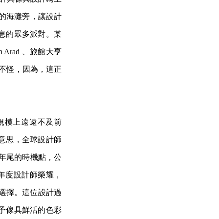
i 舉辦的海灘旁，讓設計
息的眾多派對。某
 Arad 、旅館大亨
i 是見怪不怪，因為，這正
在規模上遠遠不及前
意思，全球設計師
擇在年尾的時機點，公
的年度設計師榮耀，
具意義的選擇。這位設計過
予傢具鮮活的色彩