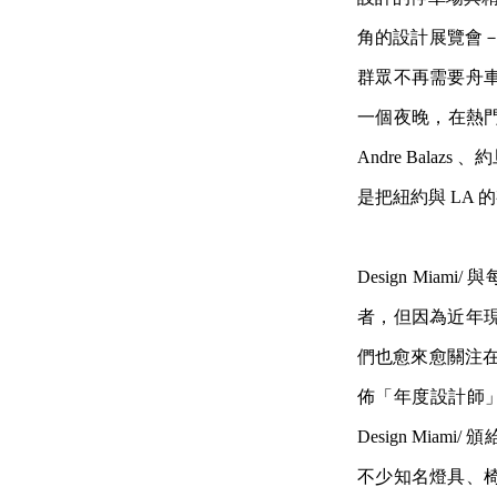
角的設計展覽會－ De
群眾不再需要舟
一個夜晚，在熱門旅館
Andre Balazs
是把紐約與 LA
Design Mi
者，但因
為近年
們
也愈來愈關注在邁
佈「年度設計師
Design Miam
不少知名燈具、