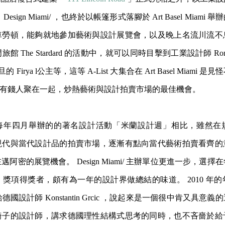
sign Miami/ ，也終於以帳篷形式落腳於 Art Basel Miam
車勞頓，能夠就地參加藝術與設計展覽會，以及晚上
名流川流不
 The Stardard 的活動中，就可以同時目擊到工業設計師 Ron
 、約旦的 Firya l公主等，這等 A-List 大集合在 Art Basel Miam
 的有錢人聚在一起，炒熱藝術與設計拍賣市場的最佳機會。
ami/ 與每年四月舉辦的的著名設計活動「米蘭設計週」相比，雖然
現代與當代設計品的拍賣市場，逐漸有點向當代藝術拍賣看齊的
阿密的展覽機會。 Design Miami/ 主辦單位更進一步，選
」獎項得獎者，頗有為一年的
設計界做總結的味道。 2010 年
i/ 頒給德國設計師 Konstantin Grcic ，說起來是一個很中肯又
椅子的設計師，講求德
國理性結構式思考的同時，也不吝嗇於給