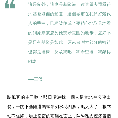
這是窗外，這也是基隆港，遠遠望去還看得
到基隆港裡的船隻，這個城市在我們好幾代
人的手中，已經被住成了要精心地取景才看
的到原來該屬於她美妙氛圍的地步，還好不
是只有基隆是如此，原來台灣大部分的鄉鎮
也都是這樣，反駁我吧！我希望這回我錯得
離譜。
──王傑
颱風真的走了嗎？那日清晨我一個人從台北坐公車出
發，一跳下基隆港碼頭即刻水花四濺，風太大了！根本
站不住腳，加上密密的雨灑在面上，陣陣雞皮疙瘩冒個