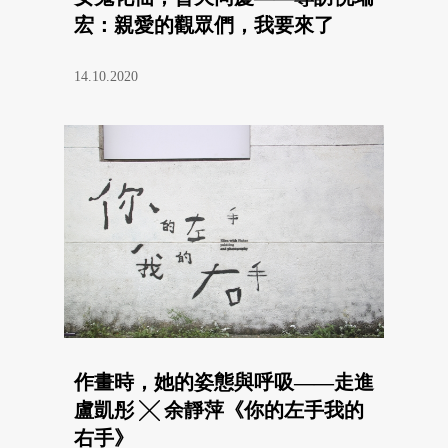
宏：親愛的觀眾們，我要來了
14.10.2020
作畫時，她的姿態與呼吸——走進
盧凱彤 ╳ 余靜萍《你的左手我的
右手》