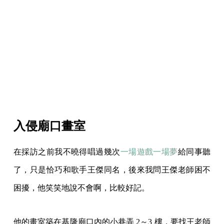
入侵廟口畫室
在採訪之前我不曉得唱過幾次
一場遊戲一場夢
給同事聽
了，只是恰巧和歌手王傑同名，後來我問王傑老師困不
困擾，他笑笑地說不會啊，比較好記。
他的畫室築在基隆廟口內的小巷弄 2～3 樓，要找王老師