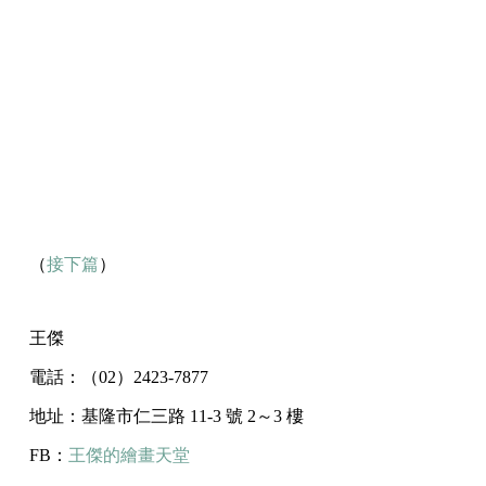
（
接下篇
）
王傑
電話：（02）2423-7877
地址：基隆市仁三路 11-3 號 2～3 樓
FB：
王傑的繪畫天堂