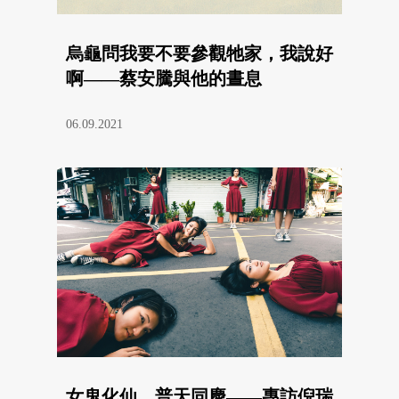
烏龜問我要不要參觀牠家，我說好
啊——蔡安騰與他的晝息
06.09.2021
女鬼化仙，普天同慶——專訪倪瑞