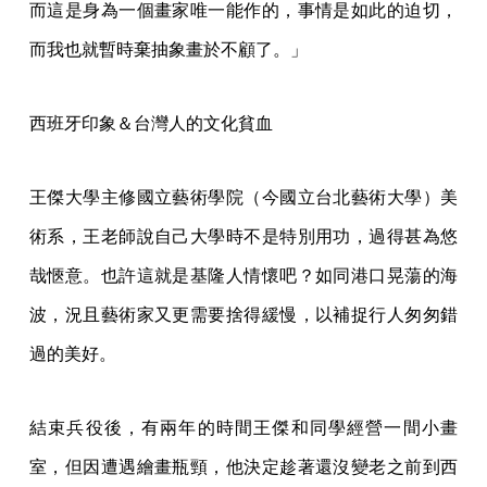
而這是身為一個畫家唯一能作的，事情是如此的迫切，
而我也就暫時棄抽象畫於不顧了。」
西班牙印象＆台灣人的文化貧血
王傑大學主修國立藝術學院（今國立台北藝術大學）美
術系，王老師說自己大學時不是特別用功，過得甚為悠
哉愜意。也許這就是基隆人情懷吧？如同港口晃蕩的海
波，況且藝術家又更需要捨得緩慢，以補捉行人匆匆錯
過的美好。
結束兵役後，有兩年的時間王傑和同學經營一間小畫
室，但因遭遇繪畫瓶頸，他決定趁著還沒變老之前到西