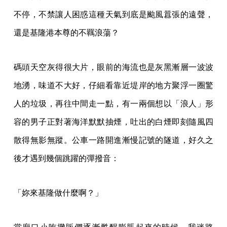
不停，不禁讓人困惑這種天氣到底是颱風囂張的遠聲，
還是基隆港本尊的不羈浪蕩？
碼頭天空灰得很大片，眼前的海流也是灰黑漸層一波波
地湧，味道不大好，仔細看靠近堤岸的地方聚浮一圈驚
人的垃圾，再往中間走一點，有一兩個想以「浪人」形
容的男子正對著海洋默默抽煙，吐出的白煙即刻隨風四
散得無影無蹤。公車一路開進漸慢記號的隧道，好久之
後才遇到幾個跳躍的彈撥音：
「妳來基隆做什麼啊？」