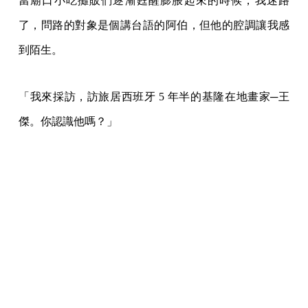
當廟口小吃攤販們逐漸甦醒膨脹起來的時候，我迷路
了，問路的對象是個講台語的阿伯，但他的腔調讓我感
到陌生。
「我來採訪，訪旅居西班牙 5 年半的基隆在地畫家─王
傑。你認識他嗎？」