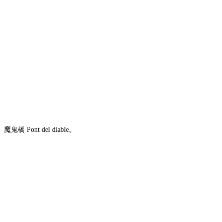
魔鬼橋 Pont del diable。