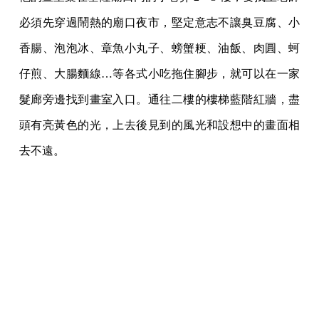
必須先穿過鬧熱的廟口夜市，堅定意志不讓臭豆腐、小
香腸、泡泡冰、章魚小丸子、螃蟹粳、油飯、肉圓、蚵
仔煎、大腸麵線…等各式小吃拖住腳步，就可以在一家
髮廊旁邊找到畫室入口。通往二樓的樓梯藍階紅牆，盡
頭有亮黃色的光，上去後見到的風光和設想中的畫面相
去不遠。