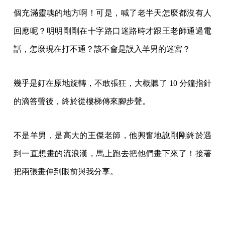
個充滿靈魂的地方啊！可是，喊了老半天怎麼都沒有人
回應呢？明明剛剛在十字路口迷路時才跟王老師通過電
話，怎麼現在打不通？該不會是誤入羊男的迷宮？
幾乎是釘在原地旋轉，不敢張狂，大概聽了 10 分鐘指針
的滴答聲後，終於從樓梯傳來腳步聲。
不是羊男，是高大的王傑老師，他興奮地說剛剛終於遇
到一直想畫的流浪漢，馬上跑去把他們畫下來了！接著
把兩張畫伸到眼前與我分享。