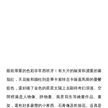
眼前厚重的色彩非常西班牙！有大片的椒黃和濃重的蕃
茄紅，天花板和牆柱則是畢卡索悼念卡薩蓋馬斯的憂鬱
藍色，還好鑲了金色的星星太陽上去顯得奇幻浪漫。空
間裡滿是人物像、靜物畫、風景寫生等繪畫作品、畫
架，還有好多蒙塵的小東西、石膏像及乾燥花。這真是