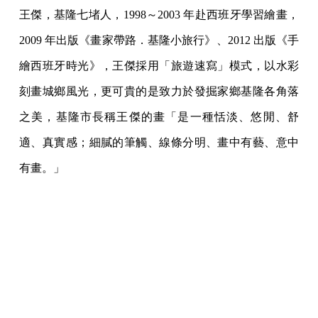
王傑，基隆七堵人，1998～2003 年赴西班牙學習繪畫，
2009 年出版《畫家帶路．基隆小旅行》、2012 出版《手
繪西班牙時光》，王傑採用「旅遊速寫」模式，以水彩
刻畫城鄉風光，更可貴的是致力於發掘家鄉基隆各角落
之美，基隆市長稱王傑的畫「是一種恬淡、悠閒、舒
適、真實感；細膩的筆觸、線條分明、畫中有藝、意中
有畫。」