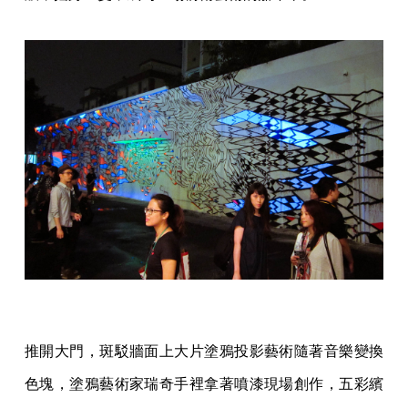
推開大門，斑駁牆面上大片塗鴉投影藝術隨著音樂變換
色塊，塗鴉藝術家瑞奇手裡拿著噴漆現場創作，五彩繽