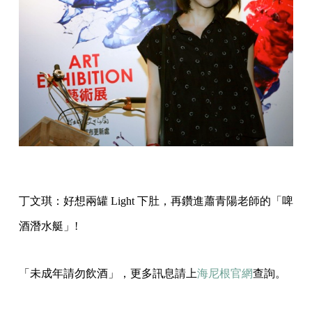
丁文琪：好想兩罐 Light 下肚，再鑽進蕭青陽老師的「啤
酒潛水艇」!
「未成年請勿飲酒」，更多訊息請上
海尼根官網
查詢。