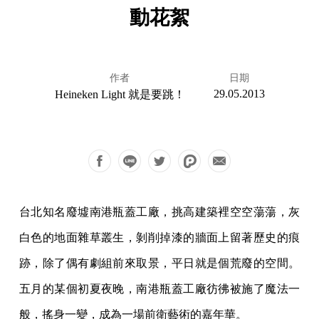
動花絮
作者
日期
29.05.2013
Heineken Light 就是要跳！
台北知名廢墟南港瓶蓋工廠，挑高建築裡空空蕩蕩，灰
白色的地面雜草叢生，剝削掉漆的牆面上留著歷史的痕
跡，除了偶有劇組前來取景，平日就是個荒廢的空間。
五月的某個初夏夜晚，南港瓶蓋工廠彷彿被施了魔法一
般，搖身一變，成為一場前衛藝術的嘉年華。