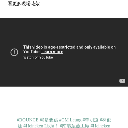
看更多現場花絮：
#BOUNCE 就是要跳
#CM Leung
#李明道
#林俊
廷
#Heineken Light！
#南港瓶蓋工廠
#Heineken