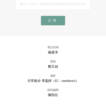
訂閱
專訪統籌
楊善淳
撰稿
鄭又禎
攝影
日常散步 李盈靜（IG：numberxii）
核稿編輯
陳劭任