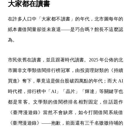
大家都在讀書
在許多人口中「大家都不讀書」的年代，北市圖每年的
紙本書借閱量卻並未衰退——是巧合嗎？館長不這麼認
為。
市民依舊在讀書，並且跟著時代讀書。2025 年公佈的北
市圖非文學類借閱排行榜冠軍，由投資理財類的《持續
買進》奪下，畢竟這是個台股破四萬點的年代；而大 AI
時代裡，排行榜中「AI」「晶片」「輝達」等關鍵字也
都是常客。文學類的借閱榜排名相對固定，但話題作
《臺灣漫遊錄》當然不會缺席，如今打開借閱系統借
《臺灣漫遊錄》——抱歉，前面還有三千名嗷嗷待哺的