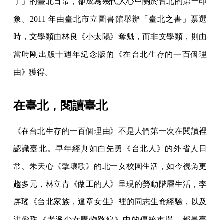
了」的臺北日常，卻成為幾代人心中關於台北的第一印
象。2011 年由臺北市立圖書館舉辦「臺北之書」票選
時，文學類由林良《小太陽》奪魁，而非文學類，則由
當時剛出版十週年紀念版的《在台北生存的一百個理
由》獲得。
在臺北，閱讀臺北
《在台北生存的一百個理由》不是人們第一次在閱讀裡
認識臺北。早年經典如白先勇《台北人》的外省人日
常、朱天心《擊壤歌》的北一女校園生活，如今視角更
趨多元，林立青《做工的人》呈現的勞動階層生活，李
屏瑤《台北家族，違章女生》裡的同志生命經驗，以及
洪愛珠《老派少女購物路線》中的傳統市場，都是臺