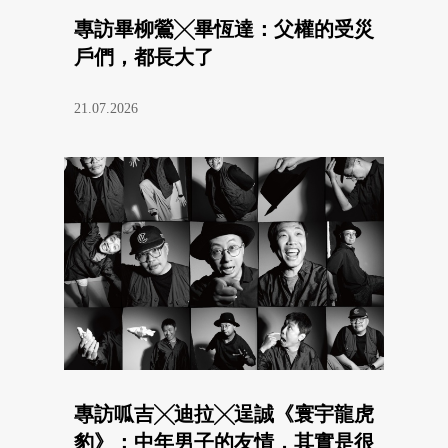
專訪畢柳鶯╳畢恆達：父權的受災
戶們，都長大了
21.07.2026
專訪呱吉╳迪拉╳逞誠《寰宇龍虎
豹》：中年男子的友情，其實是很