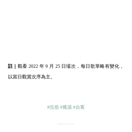
註｜
觀看 2022 年 9 月 25 日場次，每日歌單略有變化，
以當日觀賞次序為主。
#伍佰
#搖滾
#台客