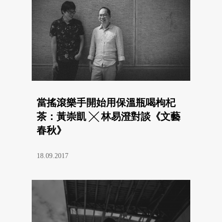
當搖滾樂手開始用保溫瓶喝枸杞
茶：黃崇凱 ╳ 林易澄對談《文藝
春秋》
18.09.2017