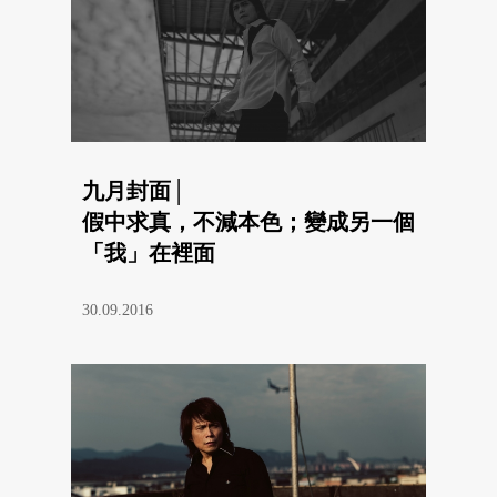
九月封面│
假中求真，不減本色；變成另一個
「我」在裡面
──伍佰的表演世界
30.09.2016