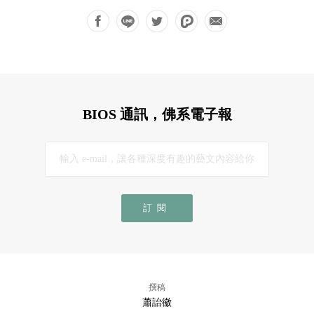
BIOS 通訊，佛系電子報
訂閱
撰稿
蕭詒徽