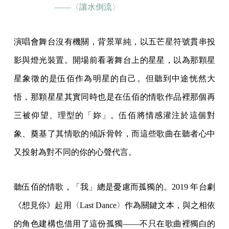
——〈讓水倒流〉
演唱會舞台沒有機關，背景單純，以五芒星符號貫串投
影與燈光裝置。開場前看著舞台上的星星，以為那顆星
星象徵的是伍佰作為明星的自己。但聽到中途恍然大
悟，那顆星星其實同時也是在伍佰的情歌作品裡那個再
三被仰望、理型的「妳」。伍佰將情感灌注於這個對
象、奠基了其情歌的傾訴骨幹，而這些歌曲在聽者心中
又投射為對不同的你的心聲代言。
聽伍佰的情歌，「我」總是憂慮而孤獨的。2019 年台劇
《想見你》起用〈Last Dance〉作為關鍵文本，與之相依
的角色建構也借用了這份孤獨——不只在歌曲裡獨白的