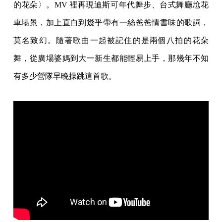
的花朵〉。MV 裡再現迪斯可年代舞步、台式舞廳尬花
車場景，加上直白到幾乎帶有一絲爸爸情書味的歌詞，
莫名致幻。隨著歌曲一起被記住的是兩個八拍的花朵
舞，從廣場婆媽到大一新生都能輕易上手，那幾年不知
有多少營隊早晚操跳這首歌。