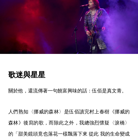
歌迷與星星
關於他，還流傳著一句饒富興味的話：伍佰是真文青。
人們熟知〈挪威的森林〉是伍佰讀完村上春樹《挪威的
森林》後寫的歌，而除此之外，我總強烈懷疑〈淚橋〉
的「甜美鏡頭竟也落花一樣飄落下來 從此 我的生命變成