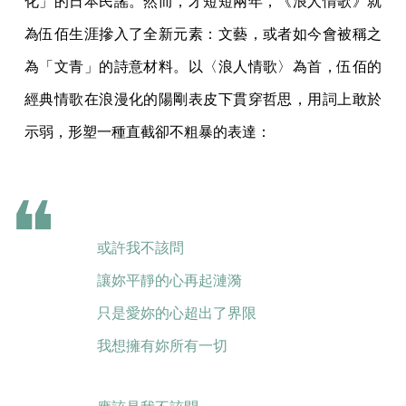
化」的日本民謠。然而，才短短兩年，《浪人情歌》就
為伍佰生涯摻入了全新元素：文藝，或者如今會被稱之
為「文青」的詩意材料。以〈浪人情歌〉為首，伍佰的
經典情歌在浪漫化的陽剛表皮下貫穿哲思，用詞上敢於
示弱，形塑一種直截卻不粗暴的表達：
或許我不該問
讓妳平靜的心再起漣漪
只是愛妳的心超出了界限
我想擁有妳所有一切