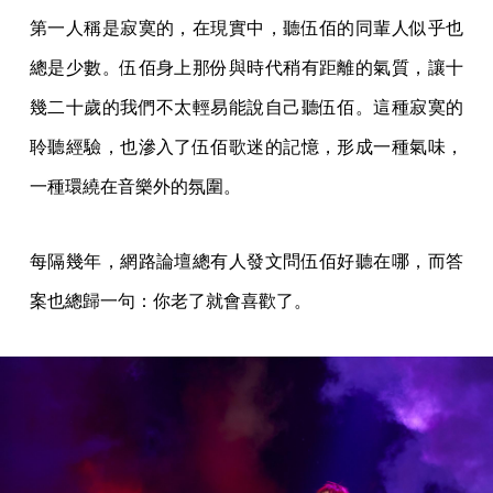
第一人稱是寂寞的，在現實中，聽伍佰的同輩人似乎也
總是少數。伍佰身上那份與時代稍有距離的氣質，讓十
幾二十歲的我們不太輕易能說自己聽伍佰。這種寂寞的
聆聽經驗，也滲入了伍佰歌迷的記憶，形成一種氣味，
一種環繞在音樂外的氛圍。
每隔幾年，網路論壇總有人發文問伍佰好聽在哪，而答
案也總歸一句：你老了就會喜歡了。