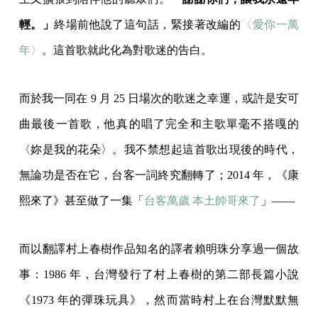
輕。」
終場前他說了這句話，緊接著改編的
〈愛你一萬
年〉
。這首歌就此化為對歌迷的告白。
而於我一同在 9 月 25 日場次的歌迷之幸運，或許是安可
曲最後一首歌，他真的唱了完全和主歌單毫不搭嘎的
〈妳是我的花朵〉。我不禁想起這首歌出現後的時代，
無論功是否在它，台客一詞終究翻轉了；2014 年，《康
熙來了》甚至做了一集「
台客萬歲 本土帥哥來了
」——
而以翻譯村上春樹作品知名的譯者賴明珠分享過一個故
事：1986 年，台灣發行了村上春樹的第二部長篇小說
《1973 年的彈珠玩具》，然而當時村上在台灣默默無