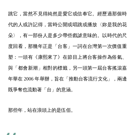
跳它，當然不見得純然是愛它或信奉它。經歷過那個時
代的人或許記得，當時公開或唱跳或播放〈妳是我的花
朵〉，有一部份人是多少帶些戲謔意味的。以時代的尺
度回看，那幾年正是「台客」一詞在台灣第一次價值重
塑：一頭有《康熙來了》在節目上將台客操作為俗氣、
與「都會新潮」相對的標籤，另一頭第一屆台客搖滾嘉
年華在 2006 年舉辦，旨在「推動台客流行文化」，兩邊
既爭奪也流動著「台」的意涵。
那些年，站在浪頭上的是伍佰。