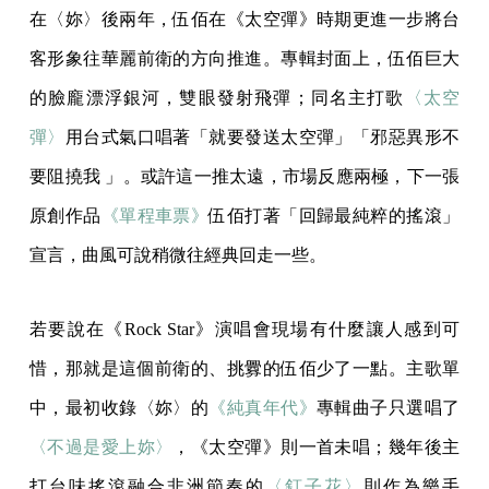
在〈妳〉後兩年，伍佰在《太空彈》時期更進一步將台
客形象往華麗前衛的方向推進。專輯封面上，伍佰巨大
的臉龐漂浮銀河，雙眼發射飛彈；同名主打歌
〈太空
彈〉
用台式氣口唱著「就要發送太空彈」「邪惡異形不
要阻撓我 」。或許這一推太遠，市場反應兩極，下一張
原創作品
《單程車票》
伍佰打著「回歸最純粹的搖滾」
宣言，曲風可說稍微往經典回走一些。
若要說在《Rock Star》演唱會現場有什麼讓人感到可
惜，那就是這個前衛的、挑釁的伍佰少了一點。主歌單
中，最初收錄〈妳〉的
《純真年代》
專輯曲子只選唱了
〈不過是愛上妳〉
，《太空彈》則一首未唱；幾年後主
打台味搖滾融合非洲節奏的
〈釘子花〉
則作為樂手