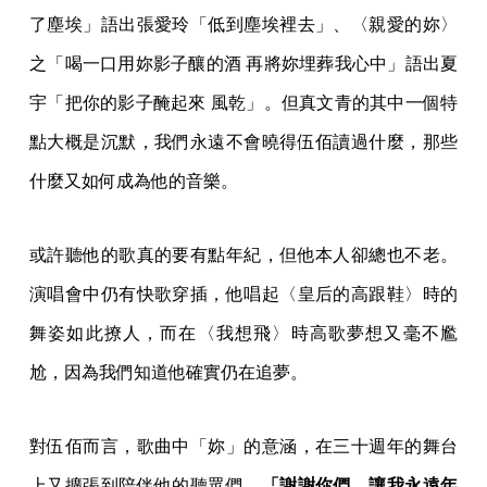
了塵埃」語出張愛玲「低到塵埃裡去」、〈親愛的妳〉
之「喝一口用妳影子釀的酒 再將妳埋葬我心中」語出夏
宇「把你的影子醃起來 風乾」。但真文青的其中一個特
點大概是沉默，我們永遠不會曉得伍佰讀過什麼，那些
什麼又如何成為他的音樂。
或許聽他的歌真的要有點年紀，但他本人卻總也不老。
演唱會中仍有快歌穿插，他唱起〈皇后的高跟鞋〉時的
舞姿如此撩人，而在〈我想飛〉時高歌夢想又毫不尷
尬，因為我們知道他確實仍在追夢。
對伍佰而言，歌曲中「妳」的意涵，在三十週年的舞台
上又擴張到陪伴他的聽眾們。
「謝謝你們，讓我永遠年