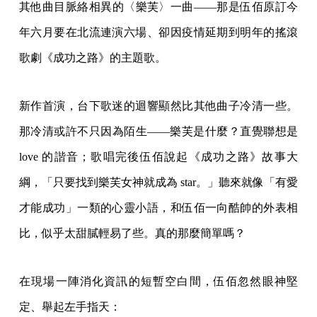
其他曲目脈絡相異的〈樂芙〉一曲——那是伍佰原訂今
年六月要在北流連演六場、卻因疫情延期到明年的搖滾
歌劇《成功之路》的主題歌。
新作首演，台下歌迷的迴響顯然比其他曲子冷清一些。
那冷清或許不只因為陌生——樂芙是什麼？直覺聯想是
love 的諧音；歌唱完後伍佰說起《成功之路》故事大
綱，「只要找到樂芙女神就成為 star。」聽來就像「有愛
才能成功」一類的心靈小語，和伍佰一向酷帥的外表相
比，似乎太甜膩輕易了些。真的那麼簡單嗎？
在現場一陣消化資訊的短暫空白間，伍佰忽然眼神堅
定、舉起左手指天：