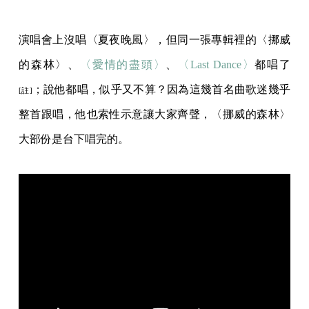
演唱會上沒唱〈夏夜晚風〉，但同一張專輯裡的〈挪威
的森林〉、
〈愛情的盡頭〉
、
〈Last Dance〉
都唱了
；說他都唱，似乎又不算？因為這幾首名曲歌迷幾乎
[註]
整首跟唱，他也索性示意讓大家齊聲，〈挪威的森林〉
大部份是台下唱完的。