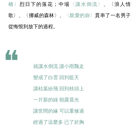
橋〉
烈日下的落花；中場
〈讓水倒流〉
、〈浪人情
歌〉、〈挪威的森林〉、
〈親愛的妳〉
貫串了一名男子
從悔恨到放下的過程。
就讓水倒流 讓小雨飄走
變成了白雲 回到藍天
讓枯葉紛飛 回到枝頭上
一片新的綠 朝露晨光
讓世間的緣 可以重修過
經過了這麼多 已了於胸