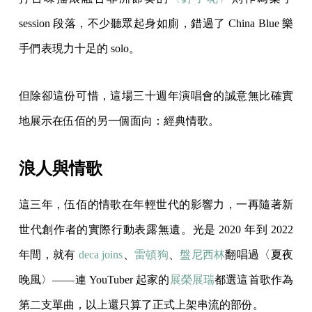
session 段落，不少聽眾起身如廁，錯過了 China Blue 樂
手們表現力十足的 solo。
但除卻這份可惜，這場三十週年演唱會的誠意無比確實
地展示在伍佰的另一個面向：經典情歌。
浪人與情歌
這三年，伍佰的情歌在年輕世代的影響力，一再隨著新
世代創作者的實際行動表露無遺。光是 2020 年到 2022
年間，就有
deca joins
、
雷頓狗
、
盤尼西林
翻唱過〈夏夜
晚風〉——連 YouTuber 起家的
展榮展瑞
都選這首歌作為
第二支單曲，以上還只算了正式上架串流的部份。