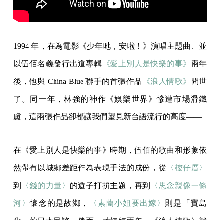
1994 年，在為電影《少年吔，安啦！》演唱主題曲、並
以伍佰名義發行出道專輯
《愛上別人是快樂的事》
兩年
後，他與 China Blue 聯手的首張作品
《浪人情歌》
問世
了。同一年，林強的神作《娛樂世界》慘遭市場滑鐵
盧，這兩張作品卻都讓我們望見新台語流行的高度——
在《愛上別人是快樂的事》時期，伍佰的歌曲和形象依
然帶有以城鄉差距作為表現手法的成份，從
〈樓仔厝〉
到
〈錢的力量〉
的遊子打拚主題，再到
〈思念親像一條
河〉
懷念的是故鄉，
〈素蘭小姐要出嫁〉
則是「寶島