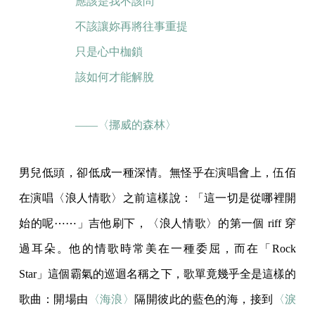
應該是我不該問
不該讓妳再將往事重提
只是心中枷鎖
該如何才能解脫
——〈挪威的森林〉
男兒低頭，卻低成一種深情。無怪乎在演唱會上，伍佰
在演唱〈浪人情歌〉之前這樣說：「這一切是從哪裡開
始的呢⋯⋯」吉他刷下，〈浪人情歌〉的第一個 riff 穿
過耳朵。他的情歌時常美在一種委屈，而在「Rock
Star」這個霸氣的巡迴名稱之下，歌單竟幾乎全是這樣的
歌曲：開場由
〈海浪〉
隔開彼此的藍色的海，接到
〈淚