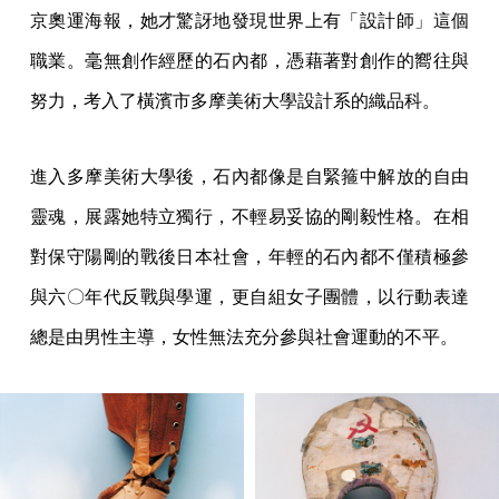
京奧運海報，她才驚訝地發現世界上有「設計師」這個
職業。毫無創作經歷的石內都，憑藉著對創作的嚮往與
努力，考入了橫濱市多摩美術大學設計系的織品科。
進入多摩美術大學後，石內都像是自緊箍中解放的自由
靈魂，展露她特立獨行，不輕易妥協的剛毅性格。在相
對保守陽剛的戰後日本社會，年輕的石內都不僅積極參
與六〇年代反戰與學運，更自組女子團體，以行動表達
總是由男性主導，女性無法充分參與社會運動的不平。