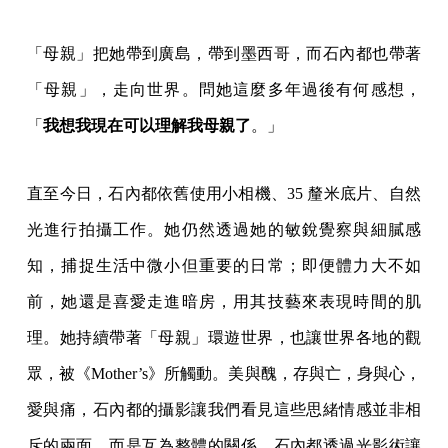
「母親」把她帶到廣島，帶到墨西哥，而石內都也帶著
「母親」，走向世界。問她這麼多年過後有何感想，
「
我想我現在可以理解我母親了
。」
直至今日，石內都依舊使用小相機、35 釐米底片、自然
光進行拍攝工作。她仍然透過她的敏銳覺察與細膩感
知，捕捉生活中微小但重要的日常；即便體力大不如
前，她還是喜愛走進暗房，用其技藝來表現時間的肌
理。她持續帶著「母親」環遊世界，也讓世界各地的觀
眾，被《Mother’s》所觸動。美與醜，存與亡，身與心，
愛與痛，石內都的攝影讓我們看見這些思緒情感並非相
斥的兩面，而是互為整體的關係。石內都透過光影術讓