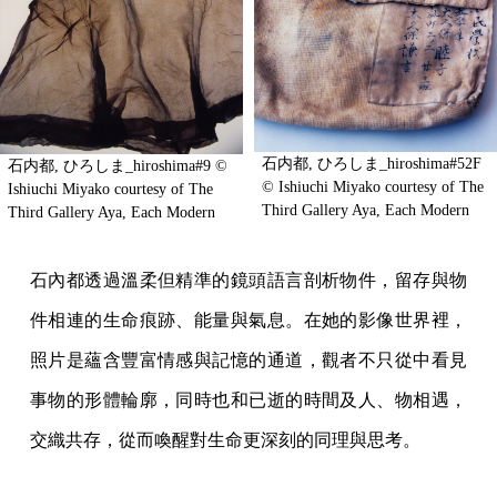
石内都, ひろしま_hiroshima#52F
石内都, ひろしま_hiroshima#9 ©︎
©︎ Ishiuchi Miyako courtesy of The
Ishiuchi Miyako courtesy of The
Third Gallery Aya, Each Modern
Third Gallery Aya, Each Modern
石內都透過溫柔但精準的鏡頭語言剖析物件，留存與物
件相連的生命痕跡、能量與氣息。在她的影像世界裡，
照片是蘊含豐富情感與記憶的通道，觀者不只從中看見
事物的形體輪廓，同時也和已逝的時間及人、物相遇，
交織共存，從而喚醒對生命更深刻的同理與思考。