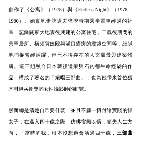
創作了《公寓》（1978）與《Endless Night》（1978－
1980）。她實地走訪過去求學時期乘坐電車經過的社
區，記錄關東大地震後興建的公寓住宅，二戰後期間的
美軍居所、橫須賀妓院與滿目瘡痍的廢墟空間等，細膩
地捕捉曾經活躍，但已不復存在的人文風景與建築體
膚。這三組融合日本戰後遺痕與石內都生命經驗的作
品，構成了著名的「絕唱三部曲」，也為她帶來首位獲
木村伊兵衛獎的女性攝影師的封號。
然而總是清楚自己要什麼，並且不顧一切付諸實踐的悍
女子，在邁入四十歲之際，彷彿宿願以償，頓失人生方
向，「當時的我，根本沒想過會活過四十歲，
三部曲