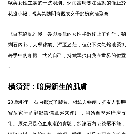
歐美女性主義的一波浪潮。然而當時關注活動的僅止於
花邊小報，視其為醜聞奇觀或女子的扮家酒聚會。
《百花繚亂》後，參與展覽的女性半數終止了創作，獨
剩石內都，大學肄業、渾噩迷茫，但仍不失氣焰地緊抓
著手中的相機，武裝自己，持續尋找自我在世界的位置
。
橫須賀：暗房新生的肌膚
28 歲那年，石內都買了膠卷、相紙與藥劑，把友人暫時
寄放家裡的顯影設備拿起來使用，開始自學起暗房技
術。原先只是心血來潮的實驗，卻讓石內都欲罷不能，