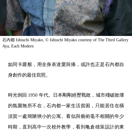
石內都 Ishiuchi Miyako, ©︎ Ishiuchi Miyako courtesy of The Third Gallery
Aya, Each Modern
如同卡蘿般，用全身表達愛與痛，或許也正是石內都自
身創作的最佳寫照。
時光倒回 1950 年代。日本剛剛經歷戰敗，城市殘破敗壞
的氛圍無所不在，石內都一家生活貧困，只能居住在橫
須賀一處簡陋狹小的公寓。看似與藝術毫不相關的年少
時期，直到高中一次校外教學，看到亀倉雄策設計的東