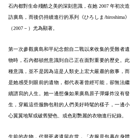
石內都對生命殘酷之美的深刻意識，在她 2007 年初次造
訪廣島，而後仍持續進行的系列《ひろしま/hiroshima》
（2007－）尤為顯著。
第一次參觀廣島和平紀念館自二戰以來收集的受難者遺
物時，石內都頓然意識到自己正在面對重要的歷史。此
種意識，並不是因為這是人類史上宏大嚴肅的敘事，而
是她感受到眼前的遺物，都代表著曾經可能，卻無法繼
續譜寫的人生。她一邊想像如果廣島原子彈爆炸沒有發
生，穿戴這些服飾包鞋的人們美好時髦的樣子，一邊小
心翼翼地幫或破舊變色、或色彩艷麗的衣物進行紀錄。
生前的衣物，代替死者遺留在世，「衣服是包裹在身體