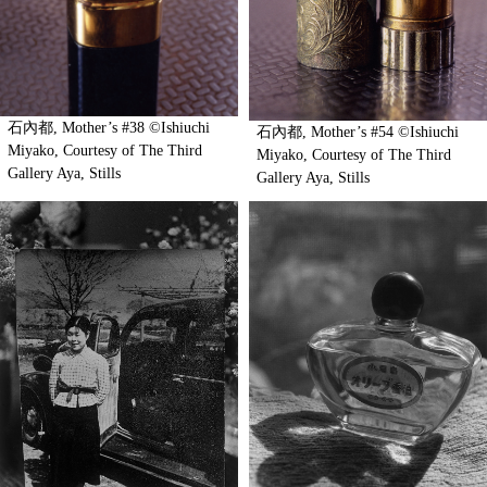
石內都, Mother’s #38 ©︎Ishiuchi
石內都, Mother’s #54 ©︎Ishiuchi
Miyako, Courtesy of The Third
Miyako, Courtesy of The Third
Gallery Aya, Stills
Gallery Aya, Stills