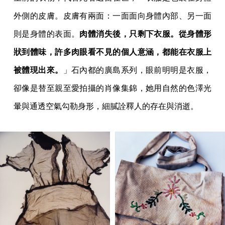
外側的皮膚。皮膚有兩面：一面面向身體內部、另一面
則是身體的表面。
肉體消失後，只剩下衣服。從身體形
狀到體味，許多肉眼看不見的個人意涵，都能在衣服上
被體現出來。
」石內都的廣島系列，眼前明明是衣服，
卻像是替至親至愛拍攝的肖像集錦，她用自然的色澤光
暈與通透空氣勾勒身形，細膩詮釋人的存在與消逝。