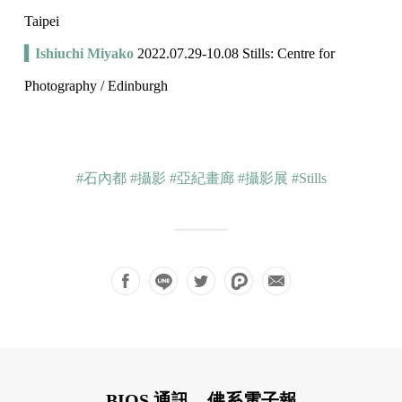
Taipei
▍Ishiuchi Miyako
2022.07.29-10.08 Stills: Centre for
Photography / Edinburgh
#石內都
#攝影
#亞紀畫廊
#攝影展
#Stills
BIOS 通訊，佛系電子報