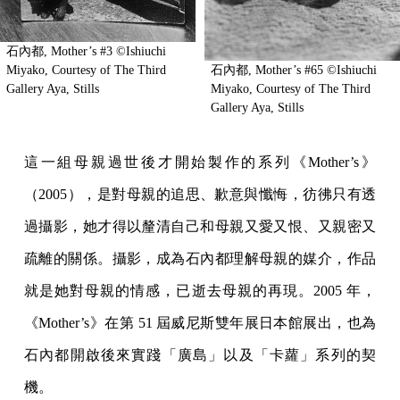
石內都, Mother’s #3 ©︎Ishiuchi
Miyako, Courtesy of The Third
石內都, Mother’s #65 ©︎Ishiuchi
Gallery Aya, Stills
Miyako, Courtesy of The Third
Gallery Aya, Stills
這一組母親過世後才開始製作的系列《Mother’s》
（2005），是對母親的追思、歉意與懺悔，彷彿只有透
過攝影，她才得以釐清自己和母親又愛又恨、又親密又
疏離的關係。攝影，成為石內都理解母親的媒介，作品
就是她對母親的情感，已逝去母親的再現。2005 年，
《Mother’s》在第 51 屆威尼斯雙年展日本館展出，也為
石內都開啟後來實踐「廣島」以及「卡蘿」系列的契
機。