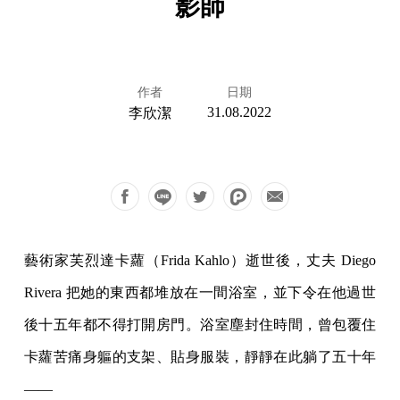
影師
作者
日期
31.08.2022
李欣潔
藝術家芙烈達卡蘿（Frida Kahlo）逝世後，丈夫 Diego
Rivera 把她的東西都堆放在一間浴室，並下令在他過世
後十五年都不得打開房門。浴室塵封住時間，曾包覆住
卡蘿苦痛身軀的支架、貼身服裝，靜靜在此躺了五十年
——