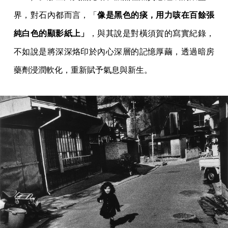
界，對石內都而言，「
像是黑色的痰，用力咳在百餘張
純白色的顯影紙上」
，與其說是對橫須賀的寫實紀錄，
不如說是將深深烙印於內心深層的記憶厚繭，透過暗房
藥劑浸潤軟化，重新賦予氣息與新生。