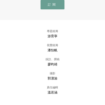
訂閱
專題統籌
游育寧
視覺統籌
潘怡帆
採訪、撰稿
廖昀靖
攝影
郭潔渝
責任編輯
溫若涵