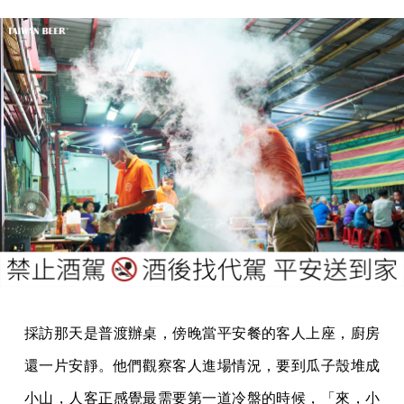
採訪那天是普渡辦桌，傍晚當平安餐的客人上座，廚房
還一片安靜。他們觀察客人進場情況，要到瓜子殼堆成
小山，人客正感覺最需要第一道冷盤的時候，「來，小