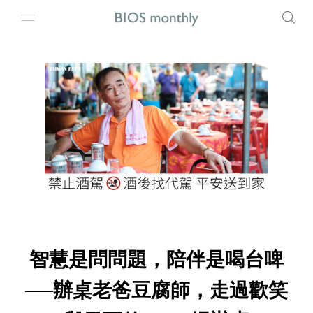
智慧是問問題，陪伴是喝台啤
──辦桌老爸豆腐師，走過歡笑