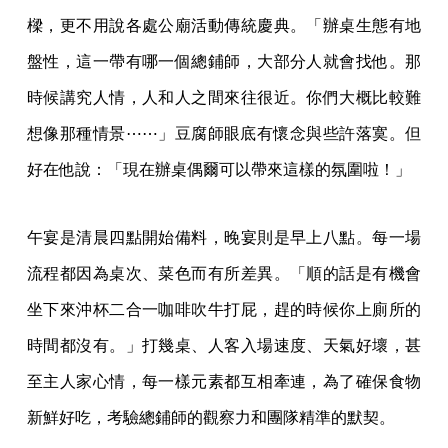
樑，更不用說各處公廟活動傳統慶典。「辦桌生態有地
盤性，這一帶有哪一個總鋪師，大部分人就會找他。那
時候講究人情，人和人之間來往很近。你們大概比較難
想像那種情景⋯⋯」豆腐師眼底有懷念與些許落寞。但
好在他說：「現在辦桌偶爾可以帶來這樣的氛圍啦！」
午宴是清晨四點開始備料，晚宴則是早上八點。每一場
流程都因為桌次、菜色而有所差異。「順的話是有機會
坐下來沖杯二合一咖啡吹牛打屁，趕的時候你上廁所的
時間都沒有。」打幾桌、人客入場速度、天氣好壞，甚
至主人家心情，每一樣元素都互相牽連，為了確保食物
新鮮好吃，考驗總鋪師的觀察力和團隊精準的默契。