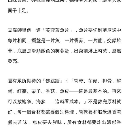
口味豐富、外觀華麗的成果，招待客人起來，讓主人家
面子十足。
豆腐師舉例一道「芙蓉蒸魚片」，魚片要切到薄厚適中
每片相同，擺盤是一片魚、一片香菇、一片薑，交錯堆
疊，底層是滑順嫩色的芙蓉蛋，出菜前淋上勾芡，層層
發亮。
還有眾所期待的「佛跳牆」：「筍乾、芋頭、排骨、鴿
蛋、紅棗、栗子、香菇、魚皮——這是最基本的。再來
可以放鮑魚、海參——這就看成本。」不是數完原料就
好，每一個食材都需要個別料理，筍乾要和蝦米爆香悶
煮去苦味，魚皮要去腥味，所有食材都要炸出濃郁香