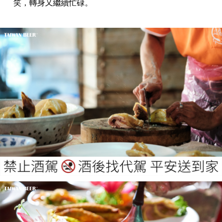
笑，轉身又繼續忙碌。