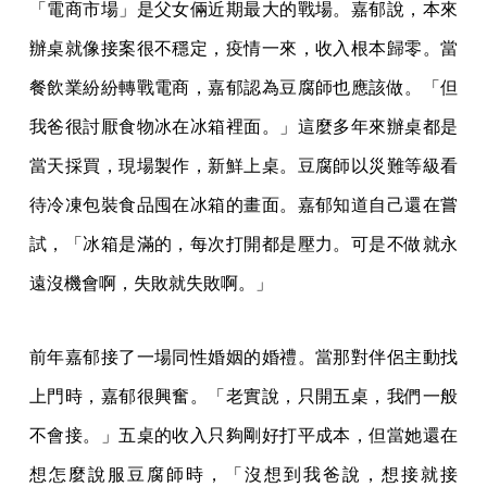
「電商市場」是父女倆近期最大的戰場。嘉郁說，本來
辦桌就像接案很不穩定，疫情一來，收入根本歸零。當
餐飲業紛紛轉戰電商，嘉郁認為豆腐師也應該做。「但
我爸很討厭食物冰在冰箱裡面。」這麼多年來辦桌都是
當天採買，現場製作，新鮮上桌。豆腐師以災難等級看
待冷凍包裝食品囤在冰箱的畫面。嘉郁知道自己還在嘗
試，「冰箱是滿的，每次打開都是壓力。可是不做就永
遠沒機會啊，失敗就失敗啊。」
前年嘉郁接了一場同性婚姻的婚禮。當那對伴侶主動找
上門時，嘉郁很興奮。「老實說，只開五桌，我們一般
不會接。」五桌的收入只夠剛好打平成本，但當她還在
想怎麼說服豆腐師時，「沒想到我爸說，想接就接