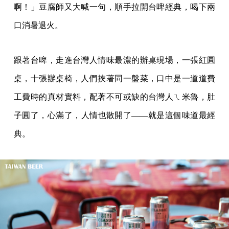
啊！」豆腐師又大喊一句，順手拉開台啤經典，喝下兩
口消暑退火。
跟著台啤，走進台灣人情味最濃的辦桌現場，一張紅圓
桌，十張辦桌椅，人們挾著同一盤菜，口中是一道道費
工費時的真材實料，配著不可或缺的台灣人ㄟ米魯，肚
子圓了，心滿了，人情也散開了——就是這個味道最經
典。