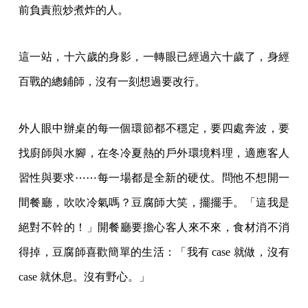
前負責煎炒煮炸的人。
這一站，十六歲的身影，一轉眼已經過六十歲了，身經
百戰的總鋪師，沒有一刻想過要改行。
外人眼中辦桌的每一個環節都不穩定，要四處奔波，要
找廚師與水腳，在冬冷夏熱的戶外環境料理，適應客人
習性與要求⋯⋯每一場都是全新的硬仗。問他不想開一
間餐廳，吹吹冷氣嗎？豆腐師大笑，擺擺手。「這我是
絕對不幹的！」開餐廳要擔心客人來不來，食材消不消
得掉，豆腐師喜歡簡單的生活：「我有 case 就做，沒有
case 就休息。沒有野心。」