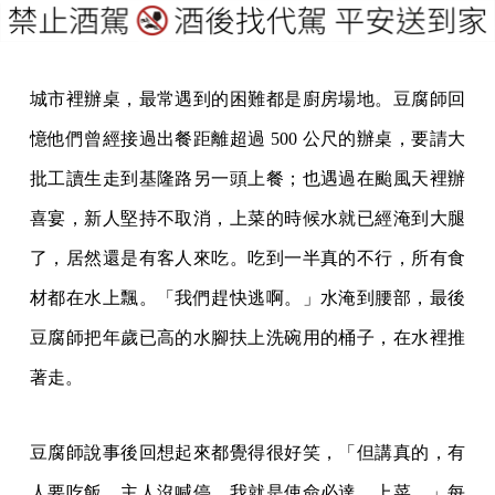
城市裡辦桌，最常遇到的困難都是廚房場地。豆腐師回
憶他們曾經接過出餐距離超過 500 公尺的辦桌，要請大
批工讀生走到基隆路另一頭上餐；也遇過在颱風天裡辦
喜宴，新人堅持不取消，上菜的時候水就已經淹到大腿
了，居然還是有客人來吃。吃到一半真的不行，所有食
材都在水上飄。「我們趕快逃啊。」水淹到腰部，最後
豆腐師把年歲已高的水腳扶上洗碗用的桶子，在水裡推
著走。
豆腐師說事後回想起來都覺得很好笑，「但講真的，有
人要吃飯，主人沒喊停，我就是使命必達，上菜。」每