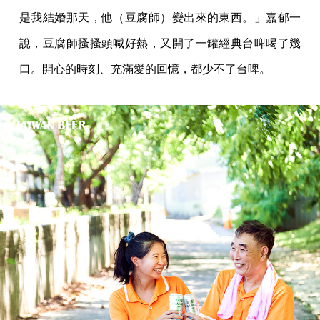
是我結婚那天，他（豆腐師）變出來的東西。」嘉郁一
說，豆腐師搔搔頭喊好熱，又開了一罐經典台啤喝了幾
口。開心的時刻、充滿愛的回憶，都少不了台啤。