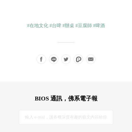
#在地文化
#台啤
#辦桌
#豆腐師
#啤酒
BIOS 通訊，佛系電子報