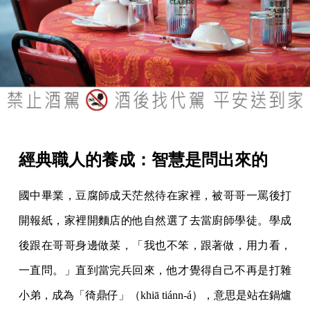
經典職人的養成：智慧是問出來的
國中畢業，豆腐師成天茫然待在家裡，被哥哥一罵後打
開報紙，家裡開麵店的他自然選了去當廚師學徒。學成
後跟在哥哥身邊做菜，「我也不笨，跟著做，用力看，
一直問。」直到當完兵回來，他才覺得自己不再是打雜
小弟，成為「徛鼎仔」（khiā tiánn-á），意思是站在鍋爐