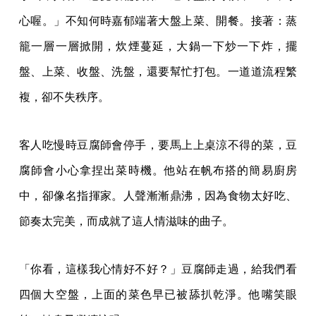
心喔。」不知何時嘉郁端著大盤上菜、開餐。接著：蒸
籠一層一層掀開，炊煙蔓延，大鍋一下炒一下炸，擺
盤、上菜、收盤、洗盤，還要幫忙打包。一道道流程繁
複，卻不失秩序。
客人吃慢時豆腐師會停手，要馬上上桌涼不得的菜，豆
腐師會小心拿捏出菜時機。他站在帆布搭的簡易廚房
中，卻像名指揮家。人聲漸漸鼎沸，因為食物太好吃、
節奏太完美，而成就了這人情滋味的曲子。
「你看，這樣我心情好不好？」豆腐師走過，給我們看
四個大空盤，上面的菜色早已被舔扒乾淨。他嘴笑眼