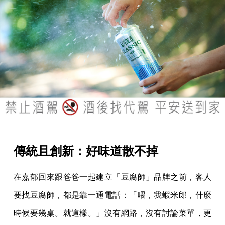
傳統且創新：好味道散不掉
在嘉郁回來跟爸爸一起建立「豆腐師」品牌之前，客人
要找豆腐師，都是靠一通電話：「喂，我蝦米郎，什麼
時候要幾桌。就這樣。」沒有網路，沒有討論菜單，更