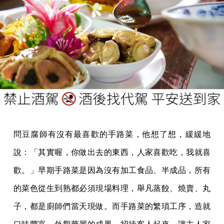
問豆腐師有沒有最喜歡的手路菜，他想了想，緩緩地
說：「其實喔，你做出去的東西，人家喜歡吃，我就喜
歡。」早期手路菜是因為沒有加工食品、半成品，所有
的菜色從生到熟都必須現場料理，舉凡蒸餃、燒賣、丸
子，都是廚師們當天現做。而手路菜的繁瑣工序，造就