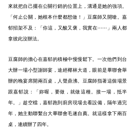
來就把自己擺在公關行銷的位置上，溝通是她的強項。
「何止公關，她根本什麼都想做！」豆腐師又開嗆。嘉
郁招架不及：「你這，又酸又褒，我實在⋯⋯」兩人都
拿彼此沒辦法。
豆腐師的擔心在嘉郁的積極中慢慢鬆下。一次他們到台
大辦一場小型謝師宴，途經椰林大道，眼前是畢聯會舉
辦的晚宴席開兩百桌，人聲鼎沸。豆腐師指著這個場景
跟嘉郁說：「妳喔，要做，就做這種。接一場，抵半
年。」趁空檔，嘉郁跑到廚房現場去看設備，隔年過完
年，她主動聯繫台大畢聯會毛遂自薦。就這樣拿下兩百
桌，連續辦了四年。