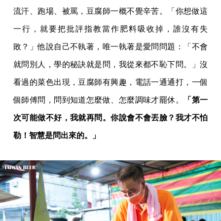
流汗、跑場、被罵，豆腐師一概不覺辛苦。「你想做這
一行，就要把批評指教當作肥料吸收掉，誰沒有失
敗？」他說自己不執著，唯一執著是愛問問題：「不會
就問別人，學的秘訣就是問，我從來都不恥下問。」沒
看過的菜色出現，豆腐師有興趣，電話一通通打，一個
個師傅問，問到知道怎麼做、怎麼調味才罷休。
「第一
次可能做不好，我就再問。你說會不會丟臉？我才不怕
勒！智慧是問出來的。」