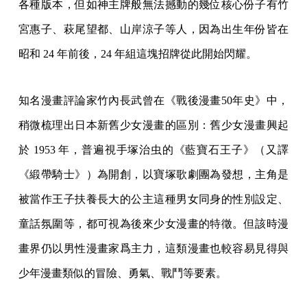
各種版本，但如神主牌般無法撼動的幾位核心份子有竹
宮惠子、萩尾望都、山岸涼子等人，因為出生年份皆在
昭和 24 年前後，24 年組這塊招牌從此開始閃耀。
知名漫畫評論家竹內長武曾在《戰後漫畫50年史》中，
稍微梳理出日本新舊少女漫畫的區別：舊少女漫畫興起
於 1953 年，普遍視手塚治虫的《藍寶石王子》（又譯
《緞帶騎士》）為開創，以寶塚歌劇團為發想，主角是
被當作王子扶養長大的公主這種男女同身的性別設定、
童話氛圍等，都可視為後來少女漫畫的特徵。但該時漫
畫界仍以男性漫畫家爲主力，這類漫畫也較容易見得與
少年漫畫類似的冒險、勇氣、戰鬥等要素。