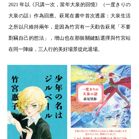
2021 年以《只講一次，當年大泉的回憶》（一度きりの
大泉の話）作為回應。萩尾在書中首次透露：大泉生活
之所以只維持兩年，是因為竹宮有一天勸告萩尾「不要
剽竊自己的想法」，增山也在那個關鍵點選擇與竹宮站
在同一陣線，三人行的美好場景從此退場。