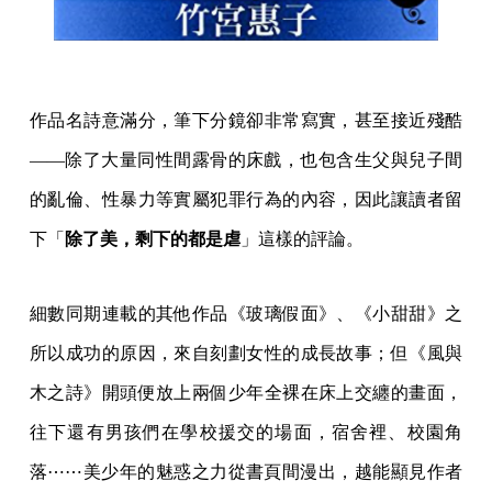
作品名詩意滿分，筆下分鏡卻非常寫實，甚至接近殘酷
——除了大量同性間露骨的床戲，也包含生父與兒子間
的亂倫、性暴力等實屬犯罪行為的內容，因此讓讀者留
下「
除了美，剩下的都是虐
」這樣的評論。
細數同期連載的其他作品《玻璃假面》、《小甜甜》之
所以成功的原因，來自刻劃女性的成長故事；但《風與
木之詩》開頭便放上兩個少年全裸在床上交纏的畫面，
往下還有男孩們在學校援交的場面，宿舍裡、校園角
落⋯⋯美少年的魅惑之力從書頁間漫出，越能顯見作者