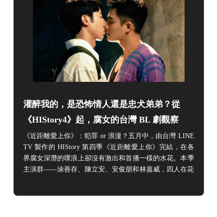
灌醉我的，是恐怖情人還是忠犬弟弟？從
《HIStory4》起，腐女的台灣 BL 劇觀察
《近距離愛上你》：犯罪 or 浪漫？五月中，由台灣 LINE
TV 製作的 HIStory 第四季《近距離愛上你》完結，在各
界腐女深潛的噗浪上卻沒有激出和首播一樣的水花。本季
主演群——涂善存、陳立安、安俊朋和林嘉威，四人在花
絮和直播上的默契打鬧，成功製造出一種介於粉紅泡泡跟
男大生綜藝之間的歡樂感。