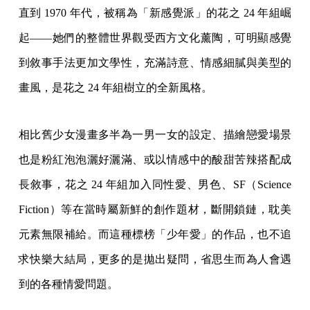
直到 1970 年代，被稱為「新感覺派」的花之 24 年組崛
起——她們的整體世界觀受西方文化薰陶，可明顯感覺
到敘事手法更加文學性，充滿詩意、情感細膩與美型的
畫風，是花之 24 年組樹立的全新風格。
相比舊少女漫畫多半為一男一女的設定、描繪戀愛場景
也是粉紅泡泡灑好灑滿、或以情感中的酸甜苦辣搭配成
長敘事，花之 24 年組加入同性愛、男色、SF（Science
Fiction）等在當時屬新鮮的創作題材，斷開鎖鏈，耽美
元素無限補給。而這種標榜「少年愛」的作品，也不追
求快樂大結局，更多的是拋出疑問，省思生而為人會遇
到的各種情愛問題。