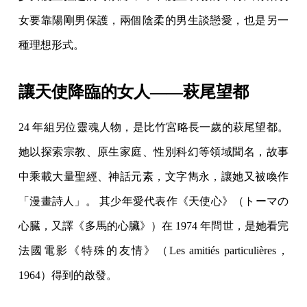
女要靠陽剛男保護，兩個陰柔的男生談戀愛，也是另一
種理想形式。
讓天使降臨的女人——萩尾望都
24 年組另位靈魂人物，是比竹宮略長一歲的萩尾望都。
她以探索宗教、原生家庭、性別科幻等領域聞名，故事
中乘載大量聖經、神話元素，文字雋永，讓她又被喚作
「漫畫詩人」。 其少年愛代表作《天使心》（トーマの
心臓，又譯《多馬的心臟》）在 1974 年問世，是她看完
法國電影《特殊的友情》（Les amitiés particulières，
1964）得到的啟發。