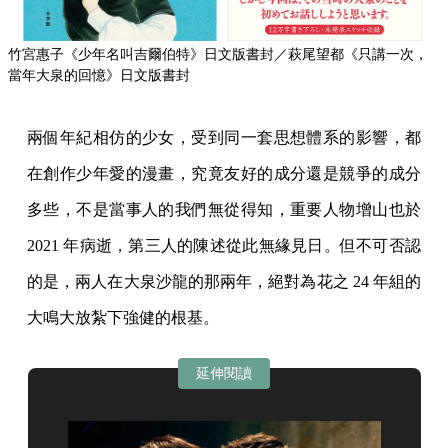
竹宮惠子《少年名叫吉爾伯特》日文版書封／萩尾望都《只講一次，
當年大泉的回憶》日文版書封
兩個年紀相仿的少女，受到同一套思想體系的影響，都
在創作少年愛的漫畫，究竟友好的成分還是競爭的成分
多些，不是當事人的我們無從得知，重要人物增山也於
2021 年病逝，第三人的陳述從此無緣見日。但不可否認
的是，兩人在大泉沙龍的那兩年，絕對為花之 24 年組的
大鳴大放紮下強健的根基。
延伸閱讀