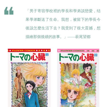
「男子寄宿學校裡的學長和學弟談戀愛，结
果學弟斷送了生命。我想，被留下的學長今
後該怎麼生活下去？我受到了很大震撼，想
描繪那個後續的故事。」——萩尾望都