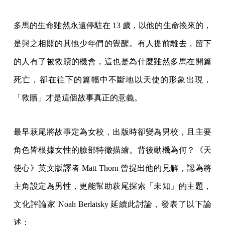
多馬的生命雖然永遠停駐在 13 歲，以他的生命換來的，
是與之相關的其他少年們的覺醒。有人提前離去，留下
的人有了被救贖的機會，這也是為什麼雖然多馬在開篇
死亡，卻在往下的篇幅中不斷地以天使的形象出現，
「救贖」才是這個故事真正的意義。
最早萩尾將故事定為女校，出版時卻變為男校，且主要
角色皆根據女性的臉部特徵描繪。背後動機為何？《天
使心》英文版譯者 Matt Thorn 曾提出他的見解，認為將
主角設定為男性，更能幫助萩尾探索「未知」的主題，
文化評論家 Noah Berlatsky 延續此討論，發表了以下論
述：