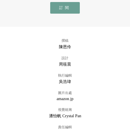
訂閱
撰稿
陳恩伶
設計
周筱晨
執行編輯
吳浩瑋
圖片出處
amazon.jp
視覺統籌
潘怡帆 Crystal Pan
責任編輯