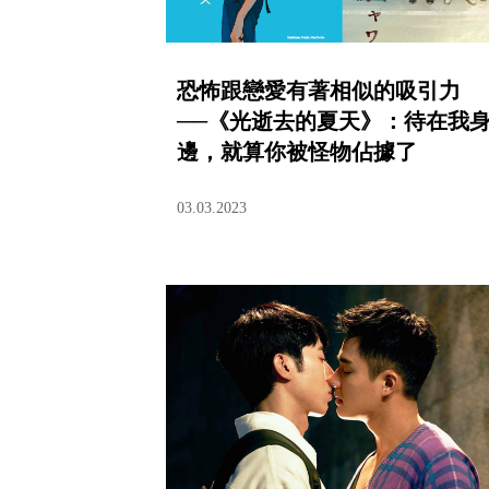
恐怖跟戀愛有著相似的吸引力
──《光逝去的夏天》：待在我
邊，就算你被怪物佔據了
03.03.2023