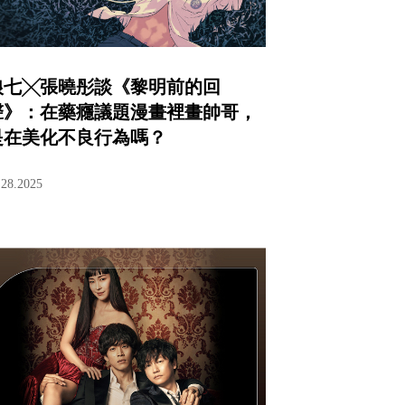
狼七╳張曉彤談《黎明前的回
聲》：在藥癮議題漫畫裡畫帥哥，
是在美化不良行為嗎？
.28.2025