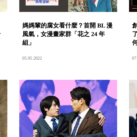
媽媽輩的腐女看什麼？首開 BL 漫
身
風氣，女漫畫家群「花之 24 年
組」
05.05.2022
07