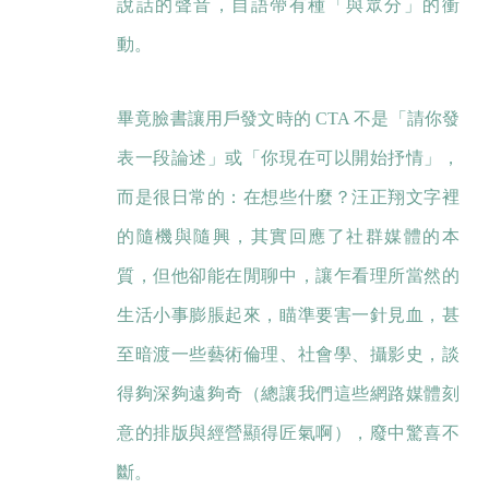
說話的聲音，自語帶有種「與眾分」的衝
動。
畢竟臉書讓用戶發文時的 CTA 不是「請你發
表一段論述」或「你現在可以開始抒情」，
而是很日常的：在想些什麼？汪正翔文字裡
的隨機與隨興，其實回應了社群媒體的本
質，但他卻能在閒聊中，讓乍看理所當然的
生活小事膨脹起來，瞄準要害一針見血，甚
至暗渡一些藝術倫理、社會學、攝影史，談
得夠深夠遠夠奇（總讓我們這些網路媒體刻
意的排版與經營顯得匠氣啊），廢中驚喜不
斷。