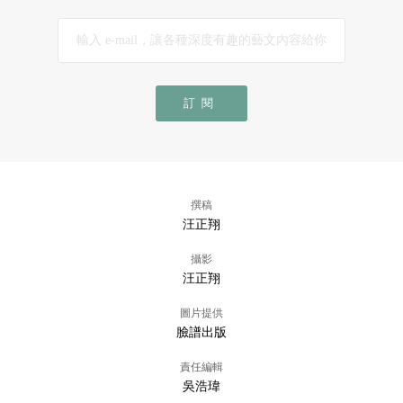
訂閱
撰稿
汪正翔
攝影
汪正翔
圖片提供
臉譜出版
責任編輯
吳浩瑋