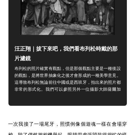
汪正翔｜拔下來吧，我們看布列松時戴的那
片濾鏡
布列松的照片確實有觀點，但是那個觀點主要是一種後設
的觀點，是將世界抽象化之後才會形成的一種美學意見。
這導致布列松無論前往中國或是西班牙，拍出來的照片都
非常的形式化。我們可以參照另外一位攝影大師薩爾加
多，他總是呈現一種壯麗的影像，至於美麗背後各地社
會、歷史與文化複雜而且差異的結構，往往就被忽略了。
一次我接了一場尾牙，照慣例像個遊魂一樣在會場穿
梭，除了偶然把相機舉起，眼睛四處張望裝得很忙的樣