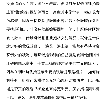
次婚禮的人而言，這並不嚴重。但是對於我們這種拍攝
上百場婚禮的攝影師而言，身處其中常常有一種超現實
的感覺。因為一切都是那麼地似曾相識：什麼時候新郎
要捲起袖口，什麼時候新娘要回眸一笑，什麼時候阿嬤
要很歡喜，什麼時候爸爸要抱著女兒流淚，就像是一個
設定好的電玩遊戲，一遍又一遍上演。當然有些時候會
有例外的狀況，這時候攝影師的任務就是要讓他們回到
正確的儀式當中。事實上攝影師才是現代世界的媒人，
因為在網路時代婚禮最重要的現場是網路相片──如何能
夠擁有一組看起來甜蜜又光彩亮麗的結婚照片，比起現
場是否真的溫馨或者尷尬來得更重要。所以婚禮攝影師
可以一遍又一遍地要求新郎新娘擺出幸福的模樣。