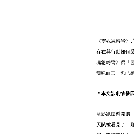
《靈魂急轉彎》片
存在與行動如何
魂急轉彎》讓「
魂魄而言，也已
＊本文涉劇情發
電影跟隨喬開展
天賦被看見了，