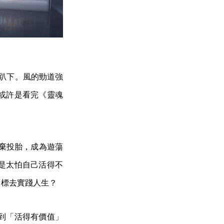
意趴下。風的勁道強
或許是看完《靈魂
放棄投胎，成為遊蕩
是太怕自己活得不
目標去實踐人生？
到「活得有價值」