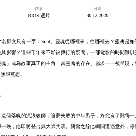
作者
日期
30.12.2020
BIOS 選片
名原文只有一字：Soul。靈魂從哪裡來，往哪裡去？靈魂是
受其影響？這些千年來不斷被捶打的疑問，一部電影的時間難以
靈魂」成為故事真正的主角，當靈魂的存在、需求一一被呈現，
是無限寬慰。
展
。這個落魄的流浪教師，追夢失敗的中年男子，終究有了難得一
那一晚，他即將登台與大師共演。興奮之餘他瞬間遭遇意外，睜