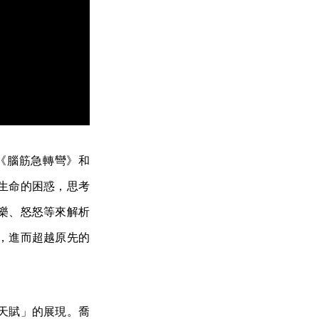
穿《腦筋急轉彎》和
對生命的困惑，思考
樂、怒怒等來解析
，進而超越原先的
天賦」的展現。喬