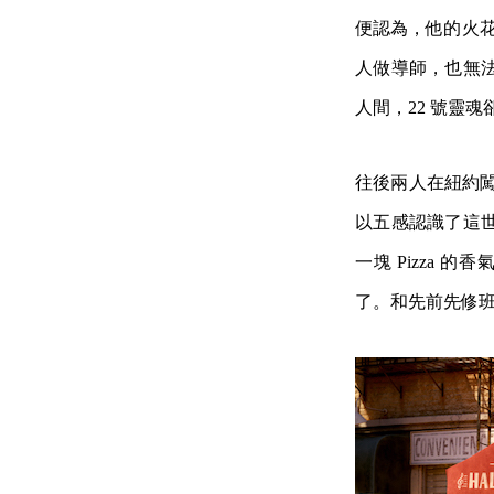
便認為，他的火花
人做導師，也無
人間，22 號靈
往後兩人在紐約闖
以五感認識了這
一塊 Pizza
了。和先前先修