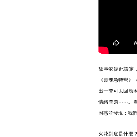
故事依循此設定，走
《靈魂急轉彎》（與
出一套可以回應
情緒問題⋯⋯。
困惑並發現：我
火花到底是什麼