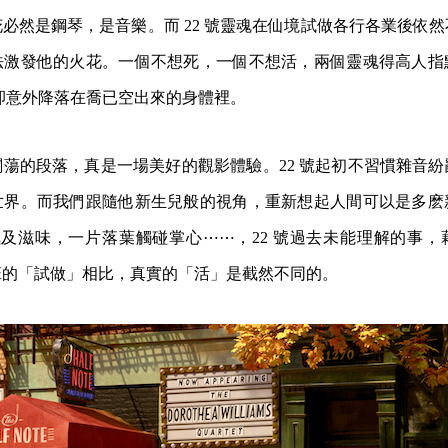
必然是鋼琴，是音樂。而 22 號靈魂在仙境試做各行各業後依
法激發他的火花。一個不想死，一個不想活，兩個靈魂得高人指
魂卻意外降落在喬已空出來的身體裡。
蕩的段落，真是一場美好的觀影體驗。22 號起初不習慣雜音
世界。而我們跟隨他新生兒般的視角，重新想起人間可以是多麽
 的香氣及滋味，一片落葉觸碰掌心⋯⋯，22 號過去未能理解的事
班的「試做」相比，真實的「活」是截然不同的。