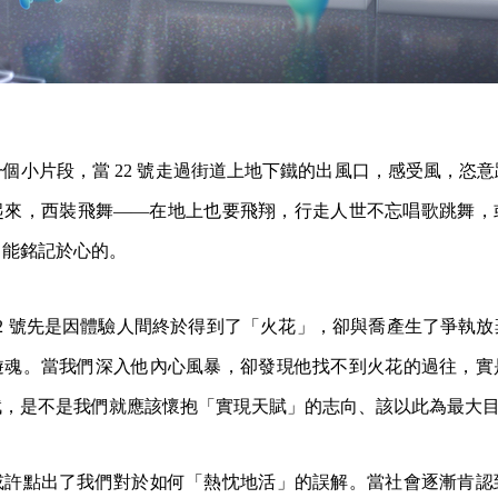
個小片段，當 22 號走過街道上地下鐵的出風口，感受風，恣
起來，西裝飛舞——在地上也要飛翔，行走人世不忘唱歌跳舞，
們能銘記於心的。
2 號先是因體驗人間終於得到了「火花」，卻與喬產生了爭執
遊魂。當我們深入他內心風暴，卻發現他找不到火花的過往，實
賦，是不是我們就應該懷抱「實現天賦」的志向、該以此為最大
或許點出了我們對於如何「熱忱地活」的誤解。當社會逐漸肯認