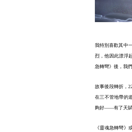
我特別喜歡其中一
烈，他因此漂浮
急轉彎》後，我
故事後段轉折，2
在三不管地帶的
夠好——有了天
《靈魂急轉彎》