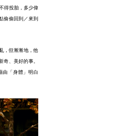
然不得投胎，多少偉
點偷偷回到／來到
紛亂，但漸漸地，他
新奇、美好的事。
，藉由「身體」明白