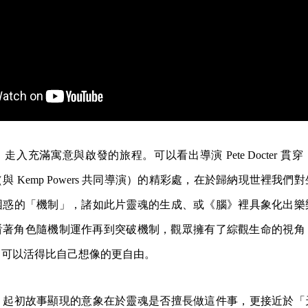
入充滿寓意與啟發的旅程。可以看出導演 Pete Docter 貫
 Kemp Powers 共同導演）的精彩處，在於歸納現世裡我們
困惑的「機制」，諸如此片靈魂的生成、或《腦》裡具象化出樂
看著角色隨機制運作再到突破機制，觀眾擁有了綜觀生命的視角
們可以活得比自己想像的更自由。
？起初故事顯現的意象在於靈魂是否擅長做這件事，更接近於「