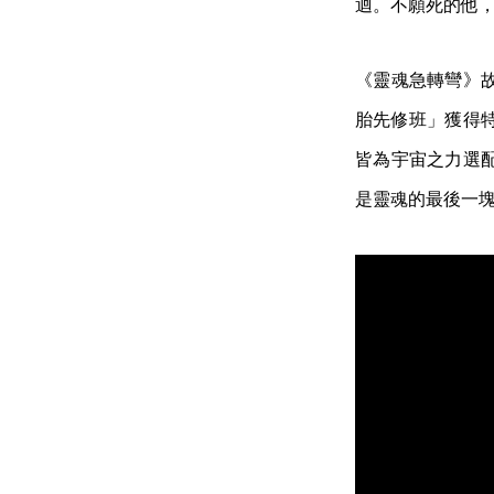
迴。不願死的他，
《靈魂急轉彎》
胎先修班」獲得
皆為宇宙之力選配
是靈魂的最後一