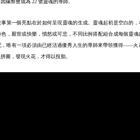
因緣際會成為 22 號靈魂的導師。
故事第一個亮點在於如何呈現靈魂的生成。靈魂起初是空白的，
特色，厭世或快樂，憤怒或可悲，不同比例搭配組合成每個靈魂
，唯有一項必須由已經活過優秀人生的導師來帶領獲得——火花（
塊拼圖，發現火花，才得以投胎。