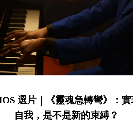
BIOS 選片｜《靈魂急轉彎》：實
自我，是不是新的束縛？