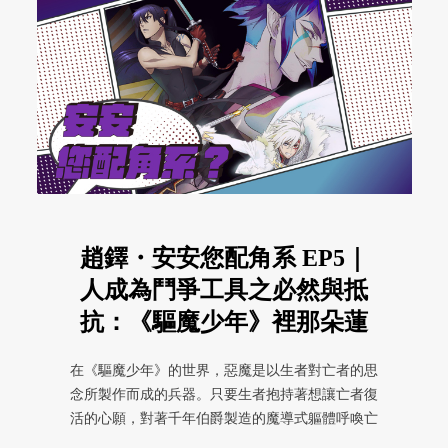
趙鐸・安安您配角系 EP5｜
人成為鬥爭工具之必然與抵
抗：《驅魔少年》裡那朵蓮
花
在《驅魔少年》的世界，惡魔是以生者對亡者的思
念所製作而成的兵器。只要生者抱持著想讓亡者復
活的心願，對著千年伯爵製造的魔導式軀體呼喚亡
者的名字，亡者的靈魂便會附身 ...