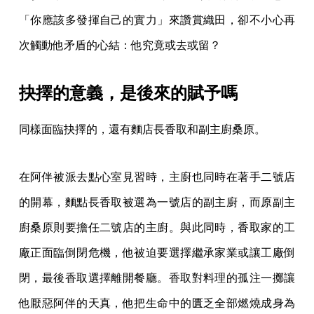
「你應該多發揮自己的實力」來讚賞織田，卻不小心再
次觸動他矛盾的心結：他究竟或去或留？
抉擇的意義，是後來的賦予嗎
同樣面臨抉擇的，還有麵店長香取和副主廚桑原。
在阿伴被派去點心室見習時，主廚也同時在著手二號店
的開幕，麵點長香取被選為一號店的副主廚，而原副主
廚桑原則要擔任二號店的主廚。與此同時，香取家的工
廠正面臨倒閉危機，他被迫要選擇繼承家業或讓工廠倒
閉，最後香取選擇離開餐廳。香取對料理的孤注一擲讓
他厭惡阿伴的天真，他把生命中的匱乏全部燃燒成身為