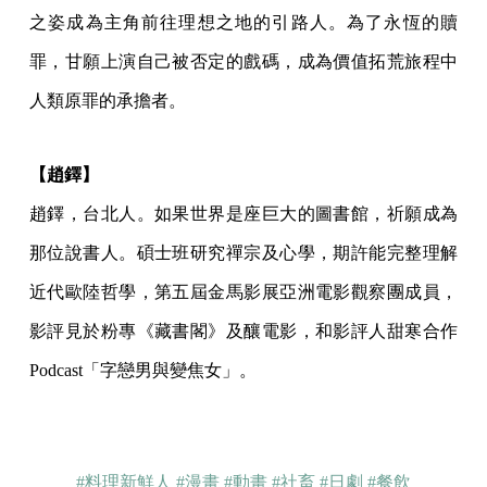
之姿成為主角前往理想之地的引路人。為了永恆的贖
罪，甘願上演自己被否定的戲碼，成為價值拓荒旅程中
人類原罪的承擔者。
【趙鐸】
趙鐸，台北人。如果世界是座巨大的圖書館，祈願成為
那位說書人。碩士班研究禪宗及心學，期許能完整理解
近代歐陸哲學，第五屆金馬影展亞洲電影觀察團成員，
影評見於粉專《藏書閣》及釀電影，和影評人甜寒合作
Podcast「字戀男與變焦女」。
#料理新鮮人
#漫畫
#動畫
#社畜
#日劇
#餐飲