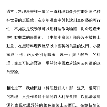
通常，料理漫畫裡一道又一道料理就像是打磨出角色精
神世界的反照鏡，在少年漫畫中與其說刻畫廚藝的可行
性，不如說是較勁誰可以用料理作為喻體、對命題產出
更打動觀眾的修辭術。《中華小廚師》那段沒有被搬上
動畫、在黑暗料理界總部以中國英雄為題的決鬥，小當
家與亞刊，兩人分別意味著「統一」與「解放」的料
理，完全可以超譯為一場關於中國政府該何去何從的政
治辯論。
相比之下，我總懷疑《料理新鮮人》那一道又一道可口
的料理，只是作者隨手翻開義大利菜食譜，以他豪放瀟
灑的畫風把最浮誇的菜色繪製上去而已。在競技情節