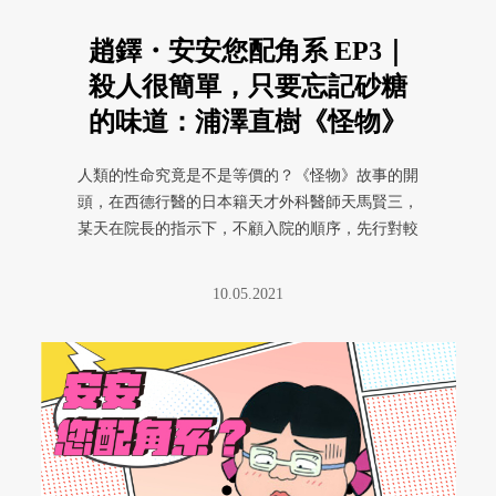
趙鐸・安安您配角系 EP3｜
殺人很簡單，只要忘記砂糖
的味道：浦澤直樹《怪物》
人類的性命究竟是不是等價的？《怪物》故事的開
頭，在西德行醫的日本籍天才外科醫師天馬賢三，
某天在院長的指示下，不顧入院的順序，先行對較
晚入院的知名聲樂家進行手術； ...
10.05.2021