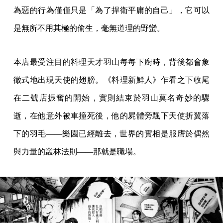
為惡的行為僅僅只是「為了捍衛平庸的自己」，它可以
是無所不用其極的偷生，毫無道理的野蠻。
本店最受注目的料理天才羽山每每下廚時，背後都會象
徵式地出現天使的翅膀。《料理新鮮人》乍看之下收尾
在二號店振奮的開始，實則結束於羽山莫名奇妙的驟
逝，在他意外被車撞死後，他的屍體旁飄下天使折翼落
下的羽毛——樂園已經離去，世界的實相是服膺於偶然
與力量的叢林法則——那就是職場。