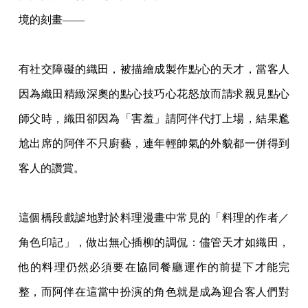
境的刻畫——
有社交障礙的織田，被描繪成製作點心的天才，當客人
因為織田精緻深奧的點心技巧心花怒放而請求親見點心
師父時，織田卻因為「害羞」請阿伴代打上場，結果尷
尬出席的阿伴不只廚藝，連年輕帥氣的外貌都一併得到
客人的讚賞。
這個橋段戲謔地對於料理漫畫中常見的「料理的作者／
角色印記」，做出無心插柳的調侃：儘管天才如織田，
他的料理仍然必須要在協同餐廳運作的前提下才能完
整，而阿伴在這當中扮演的角色就是成為迎合客人們對