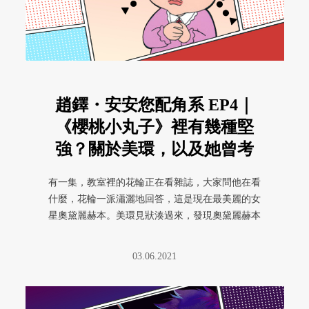
趙鐸・安安您配角系 EP4｜
《櫻桃小丸子》裡有幾種堅
強？關於美環，以及她曾考
慮剪掉的那頭長髮
有一集，教室裡的花輪正在看雜誌，大家問他在看
什麼，花輪一派瀟灑地回答，這是現在最美麗的女
星奧黛麗赫本。美環見狀湊過來，發現奧黛麗赫本
有俏麗的短髮，竟一反張狂積極 ...
03.06.2021