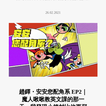
是相依為命的弟弟乾淨的笑。
26.02.2021
趙鐸・安安您配角系 EP2｜
魔人啾啾教英文課的那一