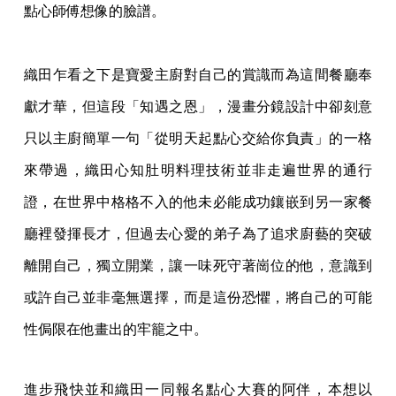
點心師傅想像的臉譜。
織田乍看之下是寶愛主廚對自己的賞識而為這間餐廳奉
獻才華，但這段「知遇之恩」，漫畫分鏡設計中卻刻意
只以主廚簡單一句「從明天起點心交給你負責」的一格
來帶過，織田心知肚明料理技術並非走遍世界的通行
證，在世界中格格不入的他未必能成功鑲嵌到另一家餐
廳裡發揮長才，但過去心愛的弟子為了追求廚藝的突破
離開自己，獨立開業，讓一味死守著崗位的他，意識到
或許自己並非毫無選擇，而是這份恐懼，將自己的可能
性侷限在他畫出的牢籠之中。
進步飛快並和織田一同報名點心大賽的阿伴，本想以