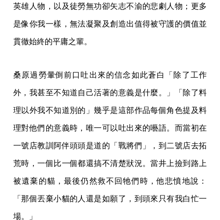
英雄人物，以及徒勞無功卻矢志不渝的悲劇人物；更多
是像你我一樣，無法凝聚及創造出值得被守護的價值並
貫徹始終的平庸之輩。
桑原過勞暈倒前口吐出來的信念如此蒼白「除了工作
外，我甚至不知道自己活著的意義是什麼。」「除了料
理以外我不知道別的」幾乎是這部作品每個角色提及料
理對他們的意義時，唯一可以吐出來的囈語。而當初在
一號店教訓阿伴頭頭是道的「戰將們」，到二號店去拓
荒時，一個比一個都還搞不清楚狀況。當井上撿到路上
被遺棄的貓，最後仍然救不回牠們時，他悲憤地說：
「那個丟棄小貓的人還是如願了，到頭來只有我白忙一
場。」