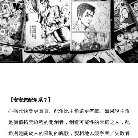
【安安您配角系？】
心痛比快樂更真實。配角比主角還更有戲。如果說主角
是價值拓荒旅程的開創者，創造可能性的天選之人，配
角則是關於人的限制的輓歌，變相地以競爭者／失敗者