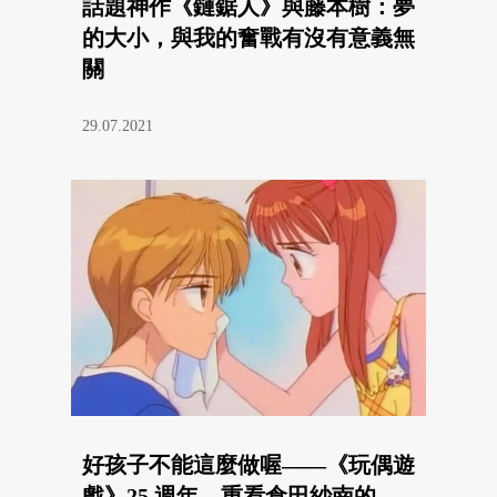
話題神作《鏈鋸人》與藤本樹：夢
的大小，與我的奮戰有沒有意義無
關
29.07.2021
好孩子不能這麼做喔——《玩偶遊
戲》25 週年，重看倉田紗南的