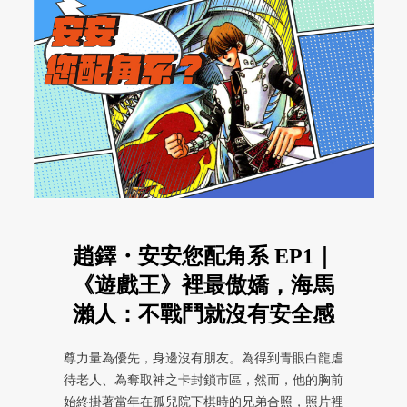
趙鐸・安安您配角系 EP1｜
《遊戲王》裡最傲嬌，海馬
瀨人：不戰鬥就沒有安全感
尊力量為優先，身邊沒有朋友。為得到青眼白龍虐
待老人、為奪取神之卡封鎖市區，然而，他的胸前
始終掛著當年在孤兒院下棋時的兄弟合照，照片裡