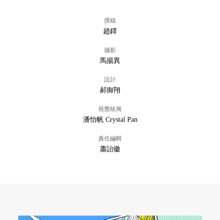
撰稿
趙鐸
攝影
馬揚異
設計
郝御翔
視覺統籌
潘怡帆 Crystal Pan
責任編輯
蕭詒徽