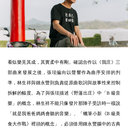
看似樂見其成，其實柔中有剛。確認合作以《我庄》三
部曲來發展之後，張玹偏向以聲響作為曲序安排的判
準，林生祥與鍾永豐則負責從原曲歌詞與故事性來控制
拆解的幅度。為了與張玹描述《野蓮出庄》中「B 級音
樂」的概念，林生祥不能只像發片那陣子受訪時一樣說
「就是我爸爸媽媽會聽的音樂」、「蠟筆小新《B 級美
食大作戰》裡頭的概念」，必須借用鍾永豐腦中的古典