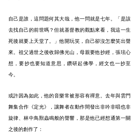
自己是誰，這問題何其大哉，他一問就是七年。「是該
去找自己的前世嗎？但就基督教的觀點來看，我這一生
死後就要上天堂了。」他開玩笑，自己卻沒怎麼笑出聲
來。祖父過世之後收歸佛光山，母親要他抄經，張玹心
想，要抄也要知道意思，鑽研起佛學，經文也一抄至
今。
或許因為如此，他的音樂常被形容有禪意。去年與雲門
舞集合作《定光》，讓舞者在動作間發出非吟非唱也非
旋律、林中鳥獸蟲鳴般的聲響，那是他已經想通第一關
之後的創作了：