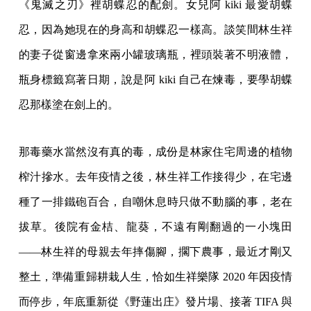
《鬼滅之刃》裡胡蝶忍的配劍。女兒阿 kiki 最愛胡蝶
忍，因為她現在的身高和胡蝶忍一樣高。談笑間林生祥
的妻子從窗邊拿來兩小罐玻璃瓶，裡頭裝著不明液體，
瓶身標籤寫著日期，說是阿 kiki 自己在煉毒，要學胡蝶
忍那樣塗在劍上的。
那毒藥水當然沒有真的毒，成份是林家住宅周邊的植物
榨汁摻水。去年疫情之後，林生祥工作接得少，在宅邊
種了一排鐵砲百合，自嘲休息時只做不動腦的事，老在
拔草。後院有金桔、龍葵，不遠有剛翻過的一小塊田
——林生祥的母親去年摔傷腳，擱下農事，最近才剛又
整土，準備重歸耕栽人生，恰如生祥樂隊 2020 年因疫情
而停步，年底重新從《野蓮出庄》發片場、接著 TIFA 與