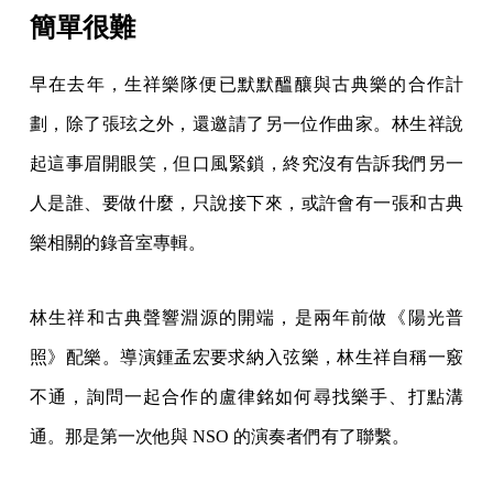
簡單很難
早在去年，生祥樂隊便已默默醞釀與古典樂的合作計
劃，除了張玹之外，還邀請了另一位作曲家。林生祥說
起這事眉開眼笑，但口風緊鎖，終究沒有告訴我們另一
人是誰、要做什麼，只說接下來，或許會有一張和古典
樂相關的錄音室專輯。
林生祥和古典聲響淵源的開端，是兩年前做《陽光普
照》配樂。導演鍾孟宏要求納入弦樂，林生祥自稱一竅
不通，詢問一起合作的盧律銘如何尋找樂手、打點溝
通。那是第一次他與 NSO 的演奏者們有了聯繫。