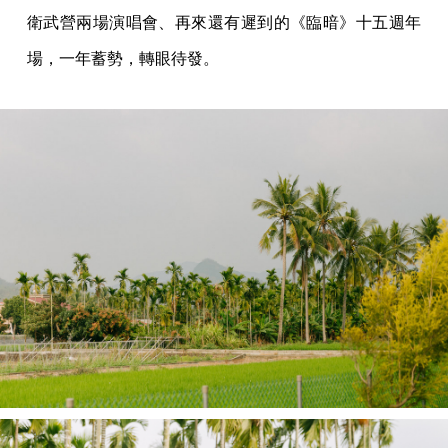
衛武營兩場演唱會、再來還有遲到的《臨暗》十五週年
場，一年蓄勢，轉眼待發。