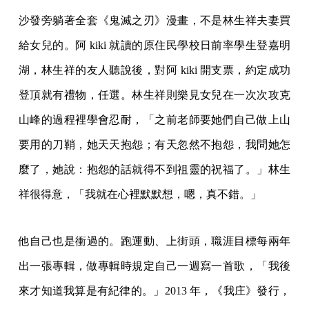
沙發旁躺著全套《鬼滅之刃》漫畫，不是林生祥夫妻買
給女兒的。阿 kiki 就讀的原住民學校日前率學生登嘉明
湖，林生祥的友人聽說後，對阿 kiki 開支票，約定成功
登頂就有禮物，任選。林生祥則樂見女兒在一次次攻克
山峰的過程裡學會忍耐，「之前老師要她們自己做上山
要用的刀鞘，她天天抱怨；有天忽然不抱怨，我問她怎
麼了，她說：抱怨的話就得不到祖靈的祝福了。」林生
祥很得意，「我就在心裡默默想，嗯，真不錯。」
他自己也是衝過的。跑運動、上街頭，職涯目標每兩年
出一張專輯，做專輯時規定自己一週寫一首歌，「我後
來才知道我算是有紀律的。」2013 年，《我庄》發行，