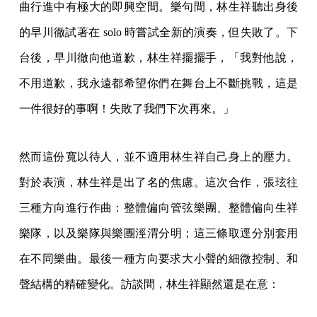
曲行進中有極大的即興空間。樂句間，林生祥聽出身後
的早川徹試著在 solo 時嘗試全新的演奏，但失敗了。下
台後，早川徹向他道歉，林生祥擺擺手，「我對他說，
不用道歉，我永遠都希望你們在舞台上不斷挑戰，這是
一件很好的事啊！失敗了我們下次再來。」
然而這份寬以待人，並不適用林生祥自己身上的壓力。
對於表演，林生祥是出了名的焦慮。這次合作，張玹往
三種方向進行作曲：整體偏向管弦樂團、整體偏向生祥
樂隊，以及樂隊與樂團涇渭分明；這三條取逕分別套用
在不同樂曲。最後一種方向要求大小聲的細微控制、和
聲結構的精確變化。訪談間，林生祥顯然還是在意：