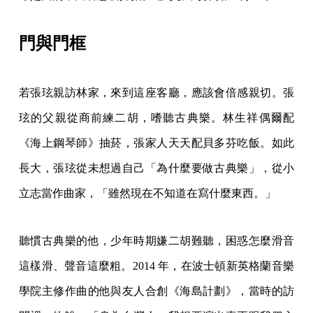
門與門框
若張玹親訪林家，來到這座客廳，應該會倍感親切。張
玹的父親從商前練二胡，嗜聽古典樂。林生祥偶爾配
《海上鋼琴師》抽菸，張家人天天配貝多芬吃飯。如此
長大，張玹從未想過自己「為什麼要做古典樂」，從小
立志當作曲家，「雖然現在不知道在寫什麼東西。」
聽慣古典樂的他，少年時期嫌二胡難聽，困惑怎麼滑音
這樣滑、聲音這麼粗。2014 年，在波士頓新英格蘭音樂
學院主修作曲的他與友人合創《海島計劃》，當時的訪