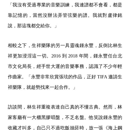
「我沒有受過專業的音樂訓練，我連譜都不會看，都是
靠記憶的，當然沒辦法弄管弦樂的譜。我就對盧律銘
說，那這塊都交給你。」
相較之下，生祥樂隊的另一具靈魂鍾永豐，反倒比林生
祥更加浸淫這一切。2016 到 2018 年間，鍾永豐任台北
市文化局長，經手世大運的音樂事務，認識了不少年輕
作曲家。「永豐非常欣賞張玹的作品，正好 TIFA 邀請生
祥樂隊，就趁勢找來一起合作。」
訪談間，林生祥重複表達自己真的不懂古典。然而，林
家客廳有一大櫃黑膠唱盤，不乏名盤。他笑說鍾永豐的
收藏才叫多，自己只不過吃飯抽菸時，放一張《海上鋼