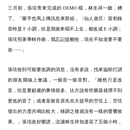
三月初，張玹寄來完成的 DEMO 檔，林生祥一聽，糟
了。「樂手也馬上傳訊息來群組，〈仙人遊庄〉當初錄
音時是 F 小調，但是我後來唱不上去，都改成 E 小調；
張玹照著專輯作曲，我忘記提醒他，現在不知道要不要
改⋯⋯」
張玹收到可能要改調的消息，沒有多說，找來協助打譜
的朋友開線上會議，一個音一個音對。「雖然只是改
音，但是要顧慮的事情很多。比方說有些樂器就彈不到
更低的音了；或者某個音原先在大提琴的空弦上，空弦
發出的力度共鳴比較大，移調之後就沒有一樣的聲響效
果。」張玹改好樂譜，沒讓林生祥知道花了五個小時，