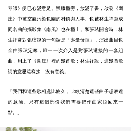
琴師》便已心滿意足。黑膠櫃旁，放滿了書，啟發《圍
庄》中被空氣污染包圍的村鎮與人事、也被林生祥寫成
同名曲的攝影集《南風》也在櫃上。和張玹開會時，林
生祥常對張玹說的一句話是「盡量發揮」，演出曲目也
全由張玹定奪，唯一一次介入是對張玹選接的一套組
曲，用上了《圍庄》裡的幾首歌；林生祥說，這幾首歌
詞的意思這樣接，沒有意義。
「我們和這些歌相處比較久，比較清楚這些曲子想表達
的意涵。只有這個部份我們需要把作曲家拉回來一
點。」