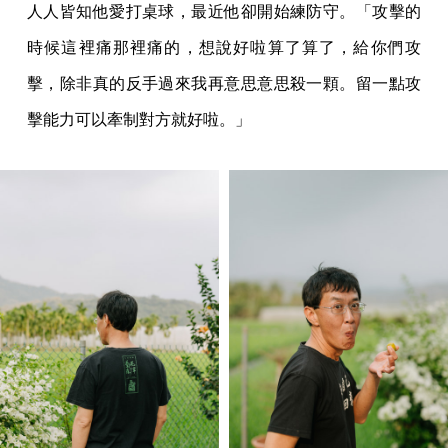
人人皆知他愛打桌球，最近他卻開始練防守。「攻擊的
時候這裡痛那裡痛的，想說好啦算了算了，給你們攻
擊，除非真的反手過來我再意思意思殺一顆。留一點攻
擊能力可以牽制對方就好啦。」