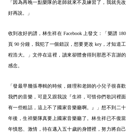
「因為再晚一點樂隊的老師就來不及練習了，我就先改
好再說。」
收到改好的譜，林生祥在 Facebook 上發文：「樂譜 180
頁 90 分鐘，我犯了一個錯誤，想要更改 key，才知道工
程浩大。」文停在這裡，讀來卻體會得到那恩不言謝的
感念。
「發最早幾張專輯的時候，鍾理和老師的小兒子很喜歡
我們的音樂，可是又跟我說『生祥，可惜你們歌詞裡面
有一些粗話，這上不了國家音樂廳啊。』」想不到二十
年後，生祥樂隊真要上國家音樂廳了。林生祥已不復當
年憤怒、激情，待在邁入五十歲的身體裡，努力將自己