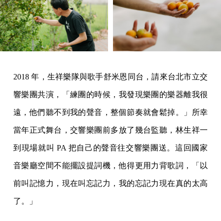
2018 年，生祥樂隊與歌手舒米恩同台，請來台北市立交
響樂團共演，「練團的時候，我發現樂團的樂器離我很
遠，他們聽不到我的聲音，整個節奏就會鬆掉。」所幸
當年正式舞台，交響樂團前多放了幾台監聽，林生祥一
到現場就叫 PA 把自己的聲音往交響樂團送。這回國家
音樂廳空間不能擺設提詞機，他得更用力背歌詞，「以
前叫記憶力，現在叫忘記力，我的忘記力現在真的太高
了。」