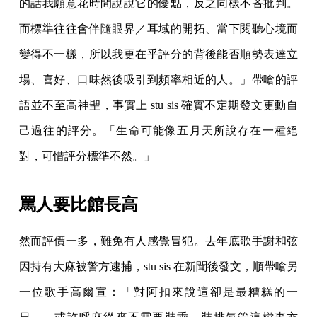
的話我願意花時間說說它的優點，反之同樣不吝批判。
而標準往往會伴隨眼界／耳域的開拓、當下閱聽心境而
變得不一樣，所以我更在乎評分的背後能否順勢表達立
場、喜好、口味然後吸引到頻率相近的人。」帶嗆的評
語並不至高神聖，事實上 stu sis 確實不定期發文更動自
己過往的評分。「生命可能像五月天所說存在一種絕
對，可惜評分標準不然。」
罵人要比館長高
然而評價一多，難免有人感覺冒犯。去年底歌手謝和弦
因持有大麻被警方逮捕，stu sis 在新聞後發文，順帶嗆另
一位歌手高爾宣：「對阿扣來說這卻是最糟糕的一