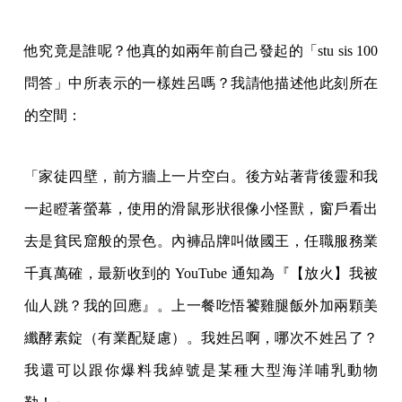
他究竟是誰呢？他真的如兩年前自己發起的「stu sis 100
問答」中所表示的一樣姓呂嗎？我請他描述他此刻所在
的空間：
「家徒四壁，前方牆上一片空白。後方站著背後靈和我
一起瞪著螢幕，使用的滑鼠形狀很像小怪獸，窗戶看出
去是貧民窟般的景色。內褲品牌叫做國王，任職服務業
千真萬確，最新收到的 YouTube 通知為『【放火】我被
仙人跳？我的回應』。上一餐吃悟饕雞腿飯外加兩顆美
纖酵素錠（有業配疑慮）。我姓呂啊，哪次不姓呂了？
我還可以跟你爆料我綽號是某種大型海洋哺乳動物