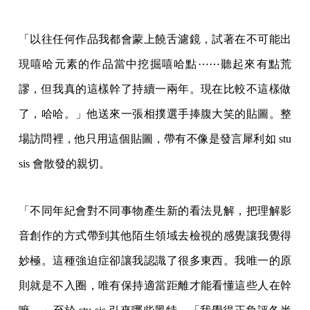
「以往任何作品我都會蒙上饒舌濾鏡，試著在不可能出
現嘻哈元素的作品當中挖掘嘻哈點⋯⋯聽起來有點荒
謬，但我真的這樣幹了持續一兩年。現在比較不這樣做
了，哈哈。」他送來一張相撲選手捧腹大笑的貼圖。整
場訪問裡，他只用這個貼圖，帶有不像是發言犀利如 stu
sis 會散發的親切。
「不同年紀會對不同事物產生新的看法見解，把理解影
音創作的方式帶到其他陌生領域去檢視的感覺讓我覺得
妙極。這種強迫症卻讓我認識了很多東西。我唯一的原
則就是不入圈，唯有保持適當距離才能看懂這些人在幹