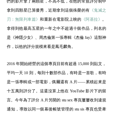
們的影片拿了兩顆星，不高不低，在他的常規評分制中
拿到四顆星已算優秀，近期拿到這個殊榮的有
《鬼滅之
刃：無限列車篇》
和重新在電影院上映的
《阿基拉》
。
拿得到他最高五星的一年之中不超過十個作品，列名的
是《神隱少女》、周杰倫第一張專輯《杰倫 Jay》這類神
作，以他的評分規模來看是鳳毛麟角。
2016 年開始經營的這個專頁目前有超過 15,000 則貼文，
平均一天 10 則，每則十數部作品，有時是一首歌，有時
是一張專輯或一部電影，偶爾還有 A 片——累積起來是
十五萬則評分了。這還沒算上他在 YouTube 影片下的留
言。今年為了評分 A 片另開的 stu sex 專頁屢屢收到違規
通知，導致以同一個幕後帳號管理的 stu sis 專頁也受牽