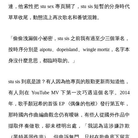
連，他索性把 stu sex 專頁關了，stu sis 短暫的分身時代
草草收尾，動態流上再次歌名和番號混雜。
「偷偷洩漏個小祕密，stu sis 之前我有過至少三個筆名，
按時序分別是 aipotu、dopeisland、wingle mortiz，名字本
身沒什麼意思，都臨時取的。」
stu sis 到底是誰？有人因為他專頁的殷勤更新而知道他，
有人則在 YouTube MV 下第一次巧遇這個名字。2014
年，歌手顏冠希的首張 EP 《偶像的包袱》發行第五年，
那時國內作曲編曲觀念仍有曖昧，有些人從國外作品中
擷取伴奏做歌，卻未標明出處，「我認為這涉嫌詐欺
（黑特基因作祟），但申訴無門，只好在歌曲底下留言