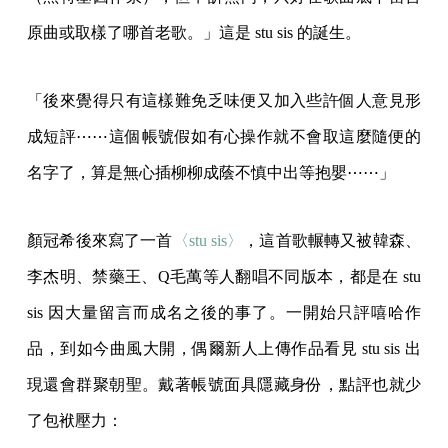
原曲或取樣了哪首老歌。」這是 stu sis 的誕生。
「後來覺得只有這樣難免乏味便又加入些許個人意見形
成短評⋯⋯這個帳號假如有心操作就不會取這麼隨便的
名字了，算是無心插柳柳成蔭不慎中出等抱嬰⋯⋯」
顏冠希後來寫了一首
〈stu sis〉
，這首歌輾轉又被韓森、
李杰明、禁藥王、Q毛萬等人翻唱不同版本，都是在 stu
sis 因大量留言而成名之後的事了。一開始只評嘻哈作
品，到如今曲風大開，偶爾新人上傳作品看見 stu sis 出
現還會群聚朝聖。戴著帳號面具隱藏身份，點評也就少
了包袱壓力：