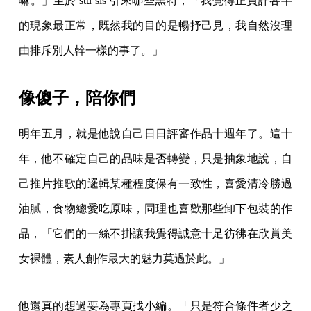
嘛。」至於 stu sis 引來哪些黑特，「我覺得正負評各半
的現象最正常，既然我的目的是暢抒己見，我自然沒理
由排斥別人幹一樣的事了。」
像傻子，陪你們
明年五月，就是他說自己日日評審作品十週年了。這十
年，他不確定自己的品味是否轉變，只是抽象地說，自
己推片推歌的邏輯某種程度保有一致性，喜愛清冷勝過
油膩，食物總愛吃原味，同理也喜歡那些卸下包裝的作
品，「它們的一絲不掛讓我覺得誠意十足彷彿在欣賞美
女裸體，素人創作最大的魅力莫過於此。」
他還真的想過要為專頁找小編。「只是符合條件者少之