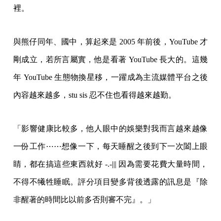
裡。
與熊仔同年、國中，算起來是 2005 年前後，YouTube 才
剛成立，若所言屬實，他是看著 YouTube 長大的。這幾
年 YouTube 生態物換星移，一躍成為主流媒體平台之後
內容越來越多，stu sis 忍不住也看得越來越勤。
「影響健康比較多，他人眼中的娛樂對我而言越來越像
一份工作⋯⋯想像一下，每天睡醒之後到下一次闔上眼
睛，都在搞這些東西就好 -.-||| 因為需要花費大量時間，
不得不犧牲睡眠。評分項目變多背後透露的訊息是『除
非醒著的時間比以前多否則審不完』。」