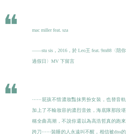
mac miller feat. sza
——stu sis，2016，於
Leo王
feat.
9m88
〈陪你
過假日〉MV 下留言
⋯⋯屁孩不惜濃妝豔抹男扮女裝，也替音軌
加上了不輸妝容的濃烈音效，海底隊那段堪
稱全曲高潮，不說你還以為高浩哲真的跑來
跨刀⋯⋯裝睡的人永遠叫不醒，相信被diss的