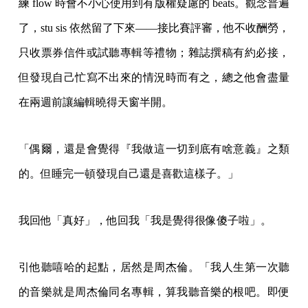
練 flow 時會不小心使用到有版權疑慮的 beats。觀念普遍
了，stu sis 依然留了下來——接比賽評審，他不收酬勞，
只收票券信件或試聽專輯等禮物；雜誌撰稿有約必接，
但發現自己忙寫不出來的情況時而有之，總之他會盡量
在兩週前讓編輯曉得天窗半開。
「偶爾，還是會覺得『我做這一切到底有啥意義』之類
的。但睡完一頓發現自己還是喜歡這樣子。」
我回他「真好」，他回我「我是覺得很像傻子啦」。
引他聽嘻哈的起點，居然是周杰倫。「我人生第一次聽
的音樂就是周杰倫同名專輯，算我聽音樂的根吧。即便