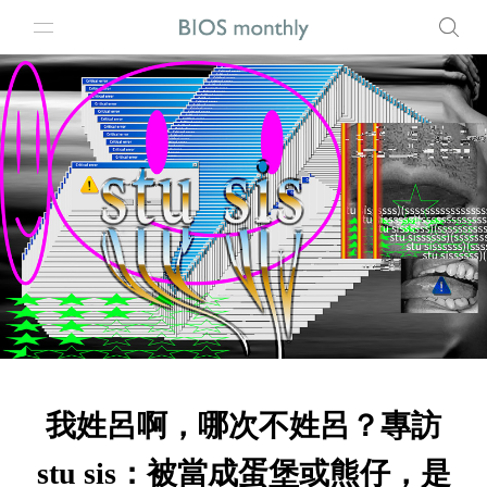
我姓呂啊，哪次不姓呂？專訪
stu sis：被當成蛋堡或熊仔，是