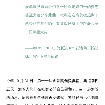
族群聽見這首歌仍會一臉與老娘何干的姿態
甚至火速分享此曲、把黏在右肩的標籤撕下
然後貼在其他陌生查某囡仔身上並跟著大家
一同捧腹大笑⋯⋯
——stu sis，2019，於屁孩 feat. 卍老濕〈陷阱
妹〉MV 下留言節錄
今年 10 月 31 日，第十一屆金音獎頒獎典禮。典禮前四
五天，頒獎人
熊仔
在社群公開自己要和 stu sis 一起頒獎
的消息。留言裡多年傳言再次蜂起，連熊仔自己也截圖