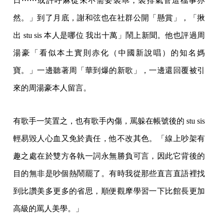
日⋯⋯或許呼麻從來不需要裝乖，裝排氣管這檔事亦
然。」到了月底，謝和弦也在社群公開「懸賞」，「揪
出 stu sis 本人是哪位 我出十萬」鬧上新聞。他也評過周
湯豪「看似本土實則赤化（中國新說唱）的知名媽
寶。」一邊聽著周「華到爆的新歌」，一邊還回覆被引
來的周湯豪本人留言。
有歌手一笑置之，也有歌手內傷，罵躲在帳號後的 stu sis
輕易毀人心血又免於責任，他不改其色。「線上吵架有
趣之處在於雙方各執一詞永無勝負可言，因此它背後的
目的無非是吵個熱鬧罷了。有時我從那些直言直語裡找
到比讚美多更多的省思，順便觀摩學習一下比館長更加
高級的罵人美學。」