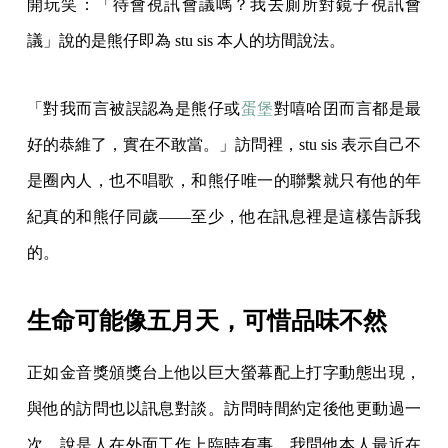
開玩笑：「待會視訊會議嗎？我去廁所對鏡子視訊會
議」說的是熊仔即為 stu sis 本人的坊間說法。
「對我而言被誤認為是熊仔或
蛋堡
對嘻哈囝而言都是最
好的恭維了，實在不敢當。」訪問裡，stu sis 表示自己不
是圈內人，也不唱歌，和熊仔唯一的聯繫就只有他的年
紀真的和熊仔同歲——至少，他在訊息裡是這樣告訴我
的。
生命可能像五月天，可惜品味不然
正如金音獎頒獎台上他以巨大螢幕配上打字動態出現，
與他的訪問也以訊息對談。訪問時間約定後他更動過一
次，說是人在外面工作上臨時有事。我問他本人最近在