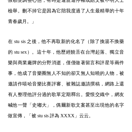
假順便調整心態，有時是違規遭停權或貼文被不明人士
檢舉。刪不掉它是因為它陪我度過了人生最精華的十年
青春歲月。」
在 stu sis 之後，他不再取新的化名了（除了換湯不換藥
的 stu sex）。這十年，他歷經饒舌在台灣起落、獨立音
樂與商業廠牌的分野消逝，僅僅做著留言和評星等兩件
事，他成了音樂圈無人不知的卻又無人知曉的人物，被
邀請作嘻哈音樂比賽評審、被雜誌邀請撰稿，網路上還
有人整理他評分過的歌單定期釋出。愛恨交織中，網友
喊他一聲「史嘟大」，偶爾新歌文案甚至出現他的名字
做宣傳，「被 stu sis 評為 XXXX」云云。