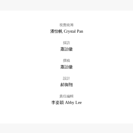
視覺統籌
潘怡帆 Crystal Pan
採訪
蕭詒徽
撰稿
蕭詒徽
設計
郝御翔
責任編輯
李姿穎 Abby Lee