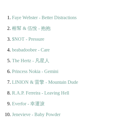
Faye Webster - Better Distractions
榕幫 & 伍悅 - 抱抱
$NOT - Pressure
beabadoobee - Care
The Hertz - 凡星人
Princess Nokia - Gemini
LINION & 雷擎 - Mountain Dude
R.A.P. Ferreira - Leaving Hell
Everfor - 幸運淚
Jenevieve - Baby Powder