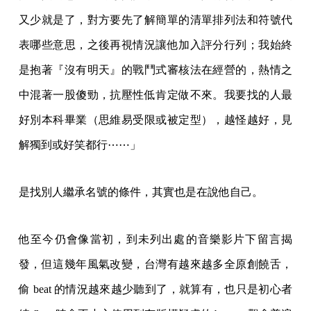
又少就是了，對方要先了解簡單的清單排列法和符號代
表哪些意思，之後再視情況讓他加入評分行列；我始終
是抱著『沒有明天』的戰鬥式審核法在經營的，熱情之
中混著一股傻勁，抗壓性低肯定做不來。我要找的人最
好別本科畢業（思維易受限或被定型），越怪越好，見
解獨到或好笑都行⋯⋯」
是找別人繼承名號的條件，其實也是在說他自己。
他至今仍會像當初，到未列出處的音樂影片下留言揭
發，但這幾年風氣改變，台灣有越來越多全原創饒舌，
偷 beat 的情況越來越少聽到了，就算有，也只是初心者