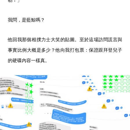
勒！」
我問，是藍鯨嗎？
他回我那個相撲力士大笑的貼圖。至於這場訪問謊言與
事實比例大概是多少？他向我打包票：保證跟拜登兒子
的硬碟內容一樣真。