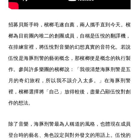
招募貝斯手時，檳榔毛遂自薦，兩人攜手直到今天。檳
榔為目前團內唯二的創團成員，自稱是伍悅的翻譯機，
在排練室裡，將伍悅對音樂的幻想真實的音符化。若說
伍悅是海豚刑警的藝術概念，那檳榔便是概念的執行製
作。參與許多樂團的檳榔說：「我很清楚海豚刑警是五
月的奇幻旅程，所以我不該介入太多。」在海豚刑警
裡，檳榔選擇將「自己」放得較後，盡量凸顯伍悅對創
作的想法。
除了音樂，海豚刑警最為人稱道的風格，也體現在成員
登台時的藝名、角色設定與對外發文的用語上。伍悅的