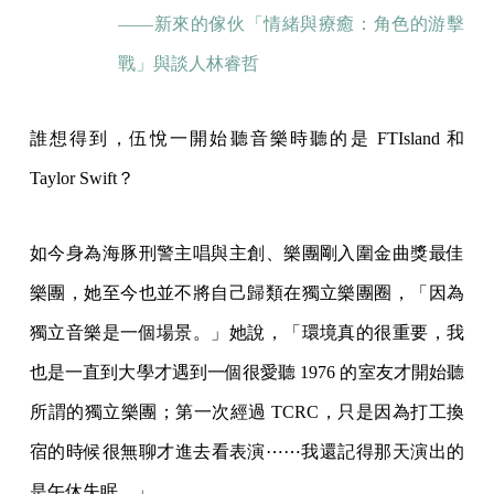
——新來的傢伙「情緒與療癒：角色的游擊
戰」與談人林睿哲
誰想得到，伍悅一開始聽音樂時聽的是 FTIsland 和
Taylor Swift？
如今身為海豚刑警主唱與主創、樂團剛入圍金曲獎最佳
樂團，她至今也並不將自己歸類在獨立樂團圈，「因為
獨立音樂是一個場景。」她說，「環境真的很重要，我
也是一直到大學才遇到一個很愛聽 1976 的室友才開始聽
所謂的獨立樂團；第一次經過 TCRC，只是因為打工換
宿的時候很無聊才進去看表演⋯⋯我還記得那天演出的
是午休失眠。」