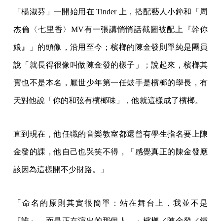
「楊淑芬」一開始用在 Tinder 上，搭配藝人小鐘和「周
杰倫〈七里香〉MV有一張講悄悄話截圖被配上『幹你
娘』」的頭像，沿用至今；檳榔的陳金發則單純是團員
說「就長得很像叫做陳金發的樣子」；說起來，檳榔其
實也不是本名，厭世少年第一任鼓手是檳榔的學長，有
天對他說「你的和弦有檳榔味」，他就這樣成了檳榔。
直到現在，他任職的音樂教室都還曾有學生指名要上陳
金發的課，他自己也哭笑不得，「感覺真正的陳金發應
該因為這樣開不少財路。」
「命名的原則其實很簡單：站在舞台上，我並不是
『誰』，而是正在演出的那個人。」檳榔／陳金發／鍾