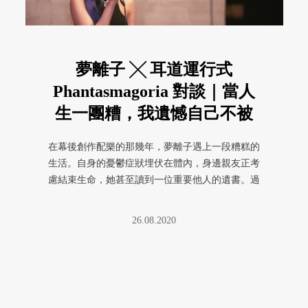
夢離子 ╳ 耳道運行式
Phantasmagoria 對談｜當人
生一團糟，我遺憾自己不被
記得
在幕後創作配樂的那幾年，夢離子遇上一段糟糕的
生活。自身的憂鬱症狀埋伏在體內，身邊親友正考
慮結束生命，她甚至讀到一位重要他人的遺書。過
程中她不停自問：「為什麼我的 ...
26.08.2020