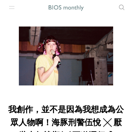
我創作，並不是因為我想成為公
眾人物啊！海豚刑警伍悅 ╳ 厭