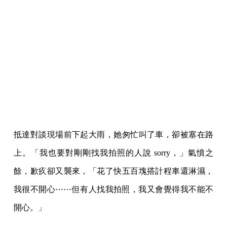
抵達對談現場前下起大雨，她匆忙叫了車，卻被塞在路
上。「我也要對剛剛找我拍照的人說 sorry，」氣憤之
餘，歉疚卻又襲來，「花了快五百塊搭計程車還淋濕，
我很不開心⋯⋯但有人找我拍照，我又會覺得我不能不
開心。」