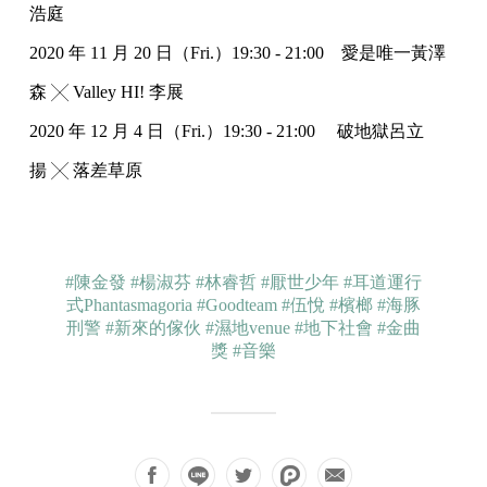
浩庭
2020 年 11 月 20 日（Fri.）19:30 - 21:00 愛是唯一黃澤
森 ╳ Valley HI! 李展
2020 年 12 月 4 日（Fri.）19:30 - 21:00 破地獄呂立
揚 ╳ 落差草原
#陳金發
#楊淑芬
#林睿哲
#厭世少年
#耳道運行
式Phantasmagoria
#Goodteam
#伍悅
#檳榔
#海豚
刑警
#新來的傢伙
#濕地venue
#地下社會
#金曲
獎
#音樂