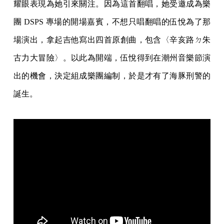
耀眼表現為她引來關注。因為這首翻唱，她受邀成為樂
團 DSPS 專場的開場嘉賓，不想只唱翻唱的伍悅為了那
場演出，拿起吉他寫出四首原創曲，包含〈辛亥路ㄉ朱
古力大冒險〉。以此為開端，伍悅得到在潮州音樂節演
出的機會，決定組成樂團編制，於是才有了海豚刑警的
誕生。