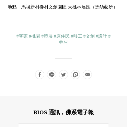
地點｜馬祖新村眷村文創園區 大桃林展區（馬幼藝所）
#客家
#桃園
#策展
#原住民
#移工
#文創
#設計
#
眷村
BIOS 通訊，佛系電子報