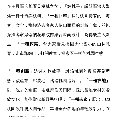
在主展區宏觀看見桃林之後，「結桃子」議題區深入聚
焦一株株秀異桃樹。
「一種回歸」
探討桃園特有的「海
客」文化，翻轉過去客家人依山而居的刻板印象，並以
海洋客家聚落的花布紋飾結合時尚設計，為傳統注入新
生。
「一種探索」
帶大家看見桃園大忠國小的山林教
育，走進那結山，打開教室，探索不一樣的桃園生態。
「一種創新」
透過人物故事，討論桃園的農業產銷型
態，讓產業回歸農地，踏進桃園這片土。
「一種在地」
以「吃」的角度，走進原住民田野，採集當地食材與餐
飲文化，創作當代新原民料理；
「一種未來」
展出 2020
桃園設計獎入圍作品，串連全台各地的年輕設計力，在