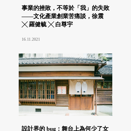
事業的挫敗，不等於「我」的失敗
——文化產業創業苦痛談，徐震
╳ 羅健毓 ╳ 白尊宇
16.11.2021
設計界的 bug：舞台上為何少了女