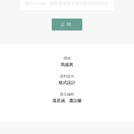
訂閱
撰稿
馬揚異
資料提供
格式設計
責任編輯
溫若涵、蕭詒徽