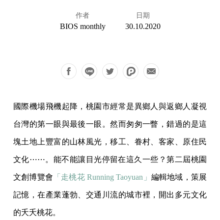
作者
日期
BIOS monthly
30.10.2020
國際機場飛機起降，桃園市經常是異鄉人與返鄉人凝視
台灣的第一眼與最後一眼。然而匆匆一瞥，錯過的是這
塊土地上豐富的山林風光，移工、眷村、客家、原住民
文化⋯⋯。能不能讓目光停留在這久一些？第二屆桃園
文創博覽會
「走桃花 Running Taoyuan」
編輯地域，策展
記憶，在產業蓬勃、交通川流的城市裡，開出多元文化
的夭夭桃花。