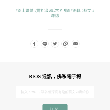
#線上媒體
#貢丸湯
#紙本
#刊物
#編輯
#藝文
#
雜誌
BIOS 通訊，佛系電子報
訂閱