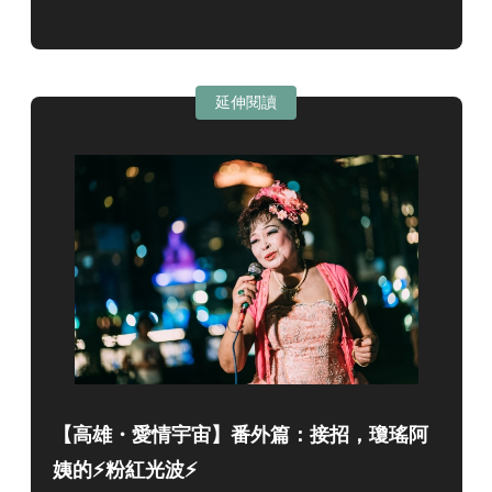
延伸閱讀
【高雄・愛情宇宙】番外篇：接招，瓊瑤阿
姨的⚡粉紅光波⚡