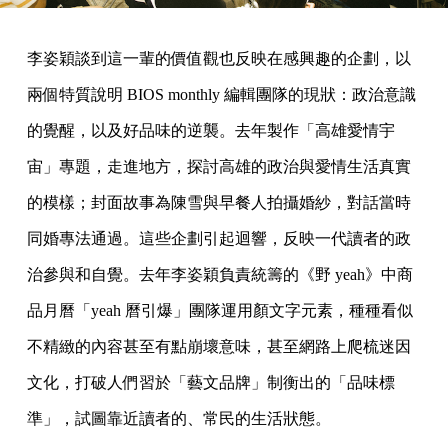
李姿穎談到這一輩的價值觀也反映在感興趣的企劃，以
兩個特質說明 BIOS monthly 編輯團隊的現狀：政治意識
的覺醒，以及好品味的逆襲。去年製作「高雄愛情宇
宙」專題，走進地方，探討高雄的政治與愛情生活真實
的模樣；封面故事為陳雪與早餐人拍攝婚紗，對話當時
同婚專法通過。這些企劃引起迴響，反映一代讀者的政
治參與和自覺。去年李姿穎負責統籌的《野 yeah》中商
品月曆「yeah 曆引爆」團隊運用顏文字元素，種種看似
不精緻的內容甚至有點崩壞意味，甚至網路上爬梳迷因
文化，打破人們習於「藝文品牌」制衡出的「品味標
準」，試圖靠近讀者的、常民的生活狀態。