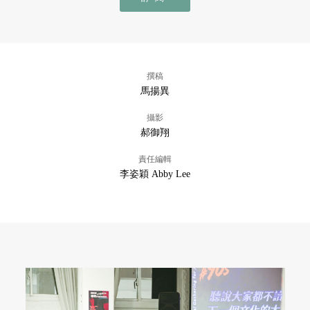
撰稿
馬揚異
攝影
郝御翔
責任編輯
李姿穎 Abby Lee