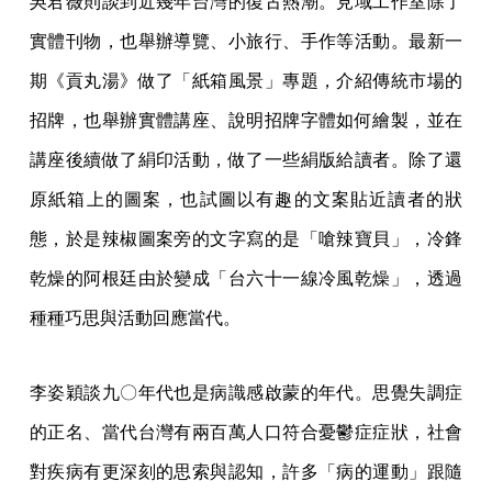
吳君薇則談到近幾年台灣的復古熱潮。見域工作室除了
實體刊物，也舉辦導覽、小旅行、手作等活動。最新一
期《貢丸湯》做了「紙箱風景」專題，介紹傳統市場的
招牌，也舉辦實體講座、說明招牌字體如何繪製，並在
講座後續做了絹印活動，做了一些絹版給讀者。除了還
原紙箱上的圖案，也試圖以有趣的文案貼近讀者的狀
態，於是辣椒圖案旁的文字寫的是「嗆辣寶貝」，冷鋒
乾燥的阿根廷由於變成「台六十一線冷風乾燥」，透過
種種巧思與活動回應當代。
李姿穎談九〇年代也是病識感啟蒙的年代。思覺失調症
的正名、當代台灣有兩百萬人口符合憂鬱症症狀，社會
對疾病有更深刻的思索與認知，許多「病的運動」跟隨