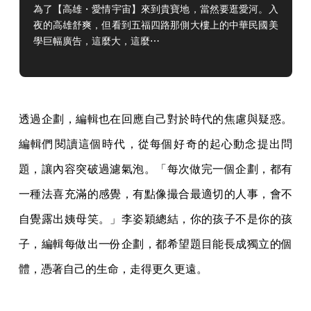
為了【高雄・愛情宇宙】來到貴寶地，當然要逛愛河。入
夜的高雄舒爽，但看到五福四路那側大樓上的中華民國美
學巨幅廣告，這麼大，這麼⋯
透過企劃，編輯也在回應自己對於時代的焦慮與疑惑。
編輯們閱讀這個時代，從每個好奇的起心動念提出問
題，讓內容突破過濾氣泡。「每次做完一個企劃，都有
一種法喜充滿的感覺，有點像撮合最適切的人事，會不
自覺露出姨母笑。」李姿穎總結，你的孩子不是你的孩
子，編輯每做出一份企劃，都希望題目能長成獨立的個
體，憑著自己的生命，走得更久更遠。