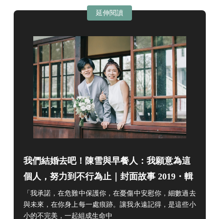
延伸閱讀
我們結婚去吧！陳雪與早餐人：我願意為這
個人，努力到不行為止｜封面故事 2019・輯
二
「我承諾，在危難中保護你，在憂傷中安慰你，細數過去
與未來，在你身上每一處痕跡。讓我永遠記得，是這些小
小的不完美，一起組成生命中