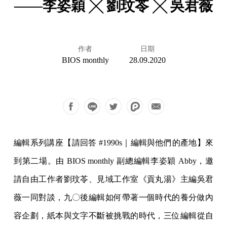
——李姿穎 ╳ 劉玟苓 ╳ 吳君薇
作者
日期
BIOS monthly
28.09.2020
編輯系列講座【請回答 #1990s｜編輯與他們的產地】來
到第二場。由 BIOS monthly 副總編輯李姿穎 Abby，邀
請自由工作者劉玟苓、見域工作室《貢丸湯》主編吳君
薇一同對談，九〇後編輯如何帶著一個時代的養分做內
容企劃，紙本與文字不斷被挑戰的時代，三位編輯從自