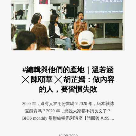
#編輯與他們的產地｜溫若涵
╳ 陳頤華 ╳ 胡芷嫣：做內容
的人，要習慣失敗
2020 年，還有人在用臉書嗎？2020 年，紙本雜誌
還能賣嗎？2020 年，聽說大家都不讀長文了？
BIOS monthly 舉辦編輯系列講座【請回答 #199 ...