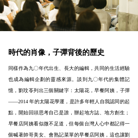
時代的肖像，子彈背後的歷史
同樣作為九〇年代出生、長大的編輯，共同的生活經驗
也成為編輯企劃的靈感來源。談到九〇年代的集體記
憶，劉玟苓列出三個關鍵字：太陽花，早餐阿姨，子彈
——2014 年的太陽花學運，是許多年輕人自我認同的起
點，開始回頭思考自己是誰，辦起地方誌、地方創生；
早餐店阿姨看似微不足道，但每個台灣人心中都記得一
個喊著帥哥美女、會熟記菜單的早餐店阿姨，這也讓劉