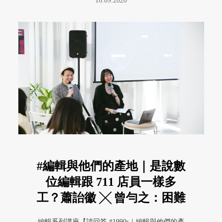
16.09.2020
#編輯與他們的產地｜是說數
位編輯跟 711 店員一樣多
工？蕭詒徽 ╳ 曾勻之：困難
的事本來就是困難的
編輯系列講座【請回答 #1990s｜編輯與他們的產