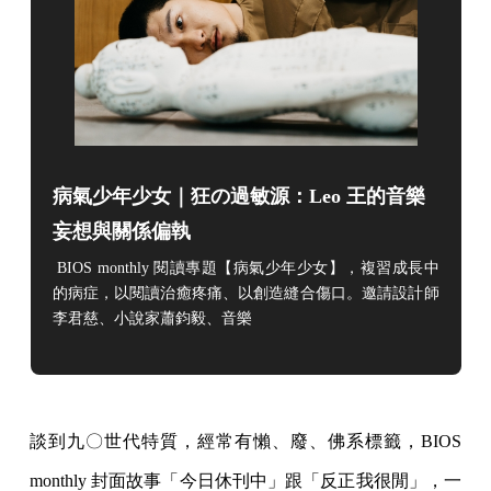
病氣少年少女｜狂の過敏源：Leo 王的音樂
妄想與關係偏執
BIOS monthly 閱讀專題【病氣少年少女】，複習成長中
的病症，以閱讀治癒疼痛、以創造縫合傷口。邀請設計師
李君慈、小說家蕭鈞毅、音樂
談到九〇世代特質，經常有懶、廢、佛系標籤，BIOS
monthly 封面故事「今日休刊中」跟「反正我很閒」，一