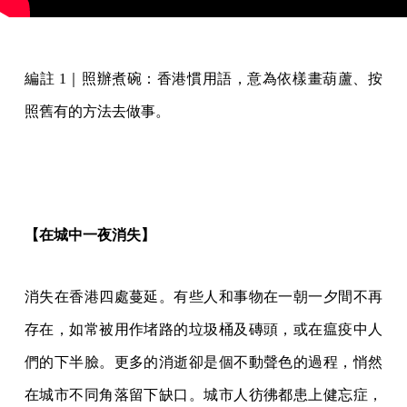
編註 1｜照辦煮碗：香港慣用語，意為依樣畫葫蘆、按
照舊有的方法去做事。
【在城中一夜消失】
消失在香港四處蔓延。有些人和事物在一朝一夕間不再
存在，如常被用作堵路的垃圾桶及磚頭，或在瘟疫中人
們的下半臉。更多的消逝卻是個不動聲色的過程，悄然
在城市不同角落留下缺口。城市人彷彿都患上健忘症，