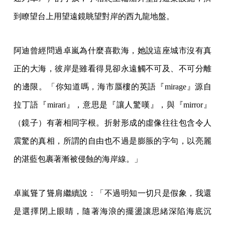
到瞭望台上用望遠鏡眺望對岸的西九龍地盤。
阿迪曾經問過卓嵐為什麼喜歡海，她說這座城市沒有真
正的大海，彼岸是雖看得見卻永遠觸不可及、不可分離
的邊限。「你知道嗎，海市蜃樓的英語『mirage』源自
拉丁語『mirari』，意思是『讓人驚嘆』，與『mirror』
（鏡子）有著相同字根。折射形成的虛像往往包含令人
震驚的真相，所謂的自由也不過是膨脹的字句，以亮麗
的湛藍包裹著漸被侵蝕的海岸線。」
卓嵐聳了聳肩繼續說：「不過明知一切只是假象，我還
是選擇閉上眼睛，隨著海浪的擺盪讓思緒深陷海底沉