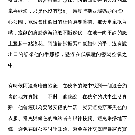
身冒冷汗、呼吸變得異常急速。阿迪知道害怕人群的卓
嵐喜歡海，只是他沒有想到，瘟疫時期西環碼頭的海中
心公園，竟然會比假日的旺角還要擁擠。那天卓嵐抿著
嘴，瘦削的肩膀像海浪般不斷起伏，在她一向平靜的臉
上濺起一點浪花。阿迪嘗試握緊卓嵐顫抖的手，沒有說
出口的話像他的手那樣，懸浮在低氣壓的鬱悶空氣之
中。
有時候阿迪會暗自抱怨，在狹窄的城中找到一個適合約
會的地方真難——不對，他應說，在狹窄的城中生活真
難。他曾經以為要過安穩的生活，就要避免穿著黑色的
衣服、避免與綠色的執法者有眼神接觸、避免乘搭地下
鐵、避免在辦公室討論政治、避免在社交媒體暴露真實