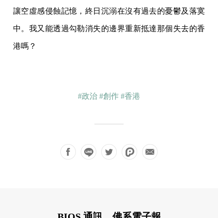
讓空虛感侵蝕記憶，終日沉溺在沒有過去的憂鬱及落寞
中。我又能透過勾勒消失的邊界重新抵達那個失去的香
港嗎？
#政治
#創作
#香港
BIOS 通訊，佛系電子報