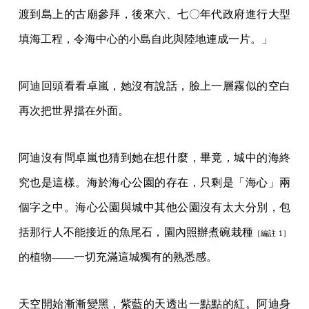
渡到島上的古廟參拜，後來六、七〇年代政府進行大型
填海工程，令海中心的小島自此與陸地連成一片。」
阿迪回頭看看卓嵐，她沒有說話，臉上一層霧似的空白
再次把世界擋在外面。
阿迪沒有問卓嵐也猜到她在想什麼，畢竟，城中的海終
究也是這樣。海於海心公園的存在，只剩是「海心」兩
個字之中。海心公園與城中其他公園沒有太大分別，包
括那行人不能接近的魚尾石，園內照辦煮碗栽種
［編註 1］
的植物——一切充滿這城獨有的熟悉感。
天空開始漸漸變黑，紫藍的天透出一點點的紅。阿迪身