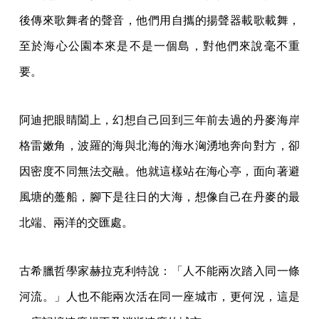
後傳來歌舞者的聲音，他們用自攜的揚聲器載歌載舞，
至於海心公園本來是不是一個島，對他們來說毫不重
要。
阿迪把眼睛闔上，幻想自己回到三年前去過的丹麥海岸
格雷嫩角，波羅的海與北海的海水洶湧地奔向對方，卻
因密度不同無法交融。他就這樣站在海心亭，面向著避
風塘的躉船，腳下是往日的大海，想像自己在丹麥的最
北端、兩洋的交匯處。
古希臘哲學家赫拉克利特說：「人不能兩次踏入同一條
河流。」人也不能兩次活在同一座城市，更何況，這是