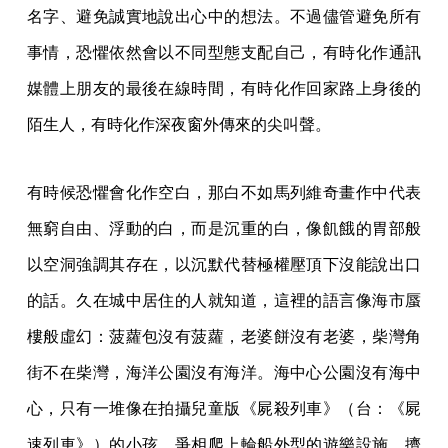
名字、避免誠實地說出心中的想法。不過儘管避免所有
事情，恐懼依然會以不同型態支配自己，有時化作通訊
媒體上朋友的最後在線時間，有時化作回家路上身後的
陌生人，有時化作深夜窗外傳來的尖叫聲。
有時候恐懼會化作空白，那白不如馬列維奇畫作中代表
無窮自由、浮動的白，而是沉重的白，像飢餓的胃部般
以空洞強調其存在，以沉默代替極權壓頂下沒能說出口
的話。久在城中居住的人就知道，這裡的語言像海市蜃
樓般虛幻：菠蘿包沒有菠蘿，老婆餅沒有老婆，柴灣角
街不在柴灣，海洋公園沒有海洋。海中心公園沒有海中
心，只有一堆像在拍攝兒童版《屍殺列車》（台：《屍
速列車》）的小孩，爭相爬上輪船外型的遊樂設施，擠