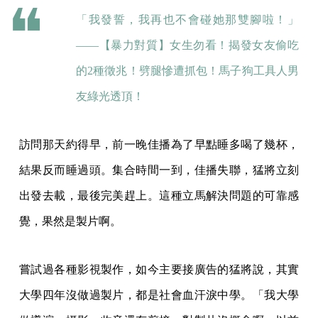
「我發誓，我再也不會碰她那雙腳啦！」
——
【暴力對質】女生勿看！揭發女友偷吃
的2種徵兆！劈腿慘遭抓包！馬子狗工具人男
友綠光透頂！
訪問那天約得早，前一晚佳播為了早點睡多喝了幾杯，
結果反而睡過頭。集合時間一到，佳播失聯，猛將立刻
出發去載，最後完美趕上。這種立馬解決問題的可靠感
覺，果然是製片啊。
嘗試過各種影視製作，如今主要接廣告的猛將說，其實
大學四年沒做過製片，都是社會血汗淚中學。「我大學