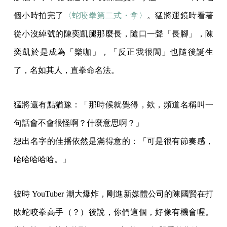
個小時拍完了
〈蛇咬拳第二式・拿〉
。猛將運鏡時看著
從小沒綽號的陳奕凱腿那麼長，隨口一聲「長腳」，陳
奕凱於是成為「樂咖」，「反正我很閒」也隨後誕生
了，名如其人，直拳命名法。
猛將還有點猶豫：「那時候就覺得，欸，頻道名稱叫一
句話會不會很怪啊？什麼意思啊？」
想出名字的佳播依然是滿得意的：「可是很有節奏感，
哈哈哈哈哈。」
彼時 YouTuber 潮大爆炸，剛進新媒體公司的陳國賢在打
敗蛇咬拳高手（？）後說，你們這個，好像有機會喔。