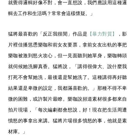
就覺得邏輯好像不對，會一直想說，我們應該用這種邏
輯去工作和生活嗎？常常會這樣懷疑。」
猛將最喜歡的「反正我很閒」作品是
【暴力對質】
，影
片裡佳播慫恿樂咖和前女友要票，拿前女友出軌的事把
樂咖被激到怒火攻心，但一見面聽到她單身，樂咖轉頭
就伺候她洗腳真香。猛將說，「講得很偉大、說什麼我
打死不會幫她洗，最後還是幫她洗了。這種講得再好聽
結果還是卑微的設定，我都滿喜歡的。」那種不得不卑
微的困難，或許製片最瞭。樂咖說頻道素材很多都來自
拍片現場，「每次編劇都會想說，好！現在把生活周遭
憤怒的事拿出來講。猛將片場很多憤怒的事，他就是素
材庫。」