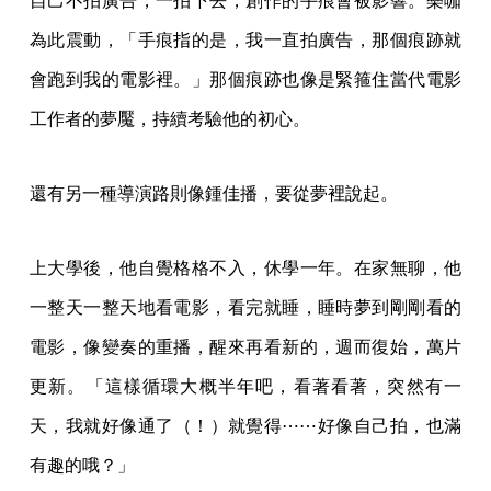
自己不拍廣告，一拍下去，創作的手痕會被影響。樂咖
為此震動，「手痕指的是，我一直拍廣告，那個痕跡就
會跑到我的電影裡。」那個痕跡也像是緊箍住當代電影
工作者的夢魘，持續考驗他的初心。
還有另一種導演路則像鍾佳播，要從夢裡說起。
上大學後，他自覺格格不入，休學一年。在家無聊，他
一整天一整天地看電影，看完就睡，睡時夢到剛剛看的
電影，像變奏的重播，醒來再看新的，週而復始，萬片
更新。「這樣循環大概半年吧，看著看著，突然有一
天，我就好像通了（！）就覺得⋯⋯好像自己拍，也滿
有趣的哦？」