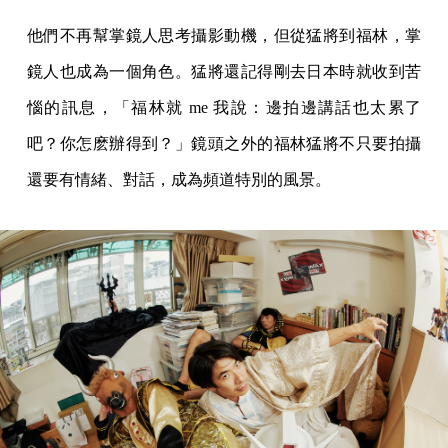
他們不再幫掌鏡人思考攝影動機，但從猛將到福林，掌
鏡人也成為一個角色。猛將還記得剛去日本時就收到苦
惱的訊息，「福林就 me 我說：邊拍邊講話也太累了
吧？你怎麽辦得到？」鏡頭之外的福林猛將不只要拍攝
還要有情緒、對話，成為頻道特別的風景。