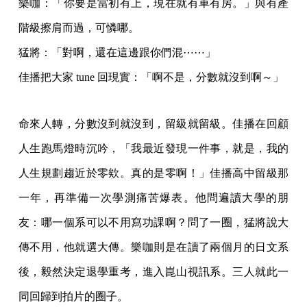
樂咖：「你要是當初有上，現在就有車有房。」與有產
階級擦肩而過，可憐哪。
猛將：「對啊，還在這邊跟你們混⋯⋯」
佳播把大家 tune 回現實：「啊不是，分數就沒到啊～」
命來人轉，分數沒到就沒到，留級就留級。佳播在回顧
人生跑馬燈時沉吟，「我最近發現一件事，就是，我的
人生規劃趨近於零欸。真的是零啊！」佳播高中留級那
一年，再準備一次學測痛苦爆表。他問遍讀大學的朋
友：哪一個系可以不用寫功課啊？問了一圈，猛將說大
傳不用，他就選大傳。樂咖則是在讀了兩個月的日文系
後，毅然決定退學重考，進入崑山視訊系。三人就此一
同回歸到拍片的圈子。