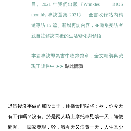
目。2021 年我們出版《Wrinkles —— BIOS
monthly 專訪選集 2021》，全書收錄站內精
選專訪 15 篇、新增再訪內容，並邀集受訪者
親自註解訪問後的生活變化與領悟。
本篇專訪即為書中收錄篇章，全文精裝典藏
現正販售中 ➤➤
點此購買
退伍後沒事做的那段日子，佳播會問猛將：欸，你今天
有工作嗎？沒有。於是兩人騎上摩托車晃蕩一天，隨便
閒聊。「回家發現，幹，我今天又浪費一天，人生又少