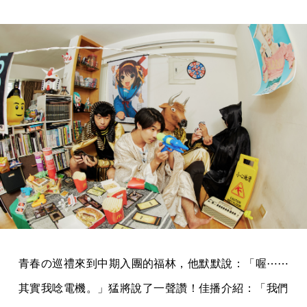
青春の巡禮來到中期入團的福林，他默默說：「喔⋯⋯
其實我唸電機。」猛將說了一聲讚！佳播介紹：「我們