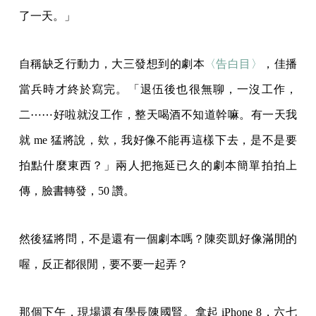
了一天。」
自稱缺乏行動力，大三發想到的劇本
〈告白目〉
，佳播
當兵時才終於寫完。「退伍後也很無聊，一沒工作，
二⋯⋯好啦就沒工作，整天喝酒不知道幹嘛。有一天我
就 me 猛將說，欸，我好像不能再這樣下去，是不是要
拍點什麼東西？」兩人把拖延已久的劇本簡單拍拍上
傳，臉書轉發，50 讚。
然後猛將問，不是還有一個劇本嗎？陳奕凱好像滿閒的
喔，反正都很閒，要不要一起弄？
那個下午，現場還有學長陳國賢。拿起 iPhone 8，六七