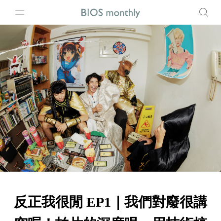
反正我很閒 EP1｜我們對廢很講