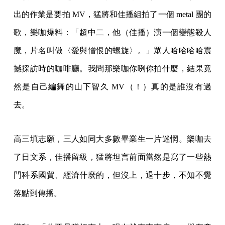
出的作業是要拍 MV，猛將和佳播組拍了一個 metal 團的
歌，樂咖爆料：「超中二，他（佳播）演一個變態殺人
魔，片名叫做〈愛與憎恨的螺旋〉。」眾人哈哈哈哈震
撼採訪時的咖啡廳。我問那樂咖你咧你拍什麼，結果竟
然是自己編舞的山下智久 MV（！）真的是誰沒有過
去。
高三填志願，三人如同大多數畢業生一片迷惘。樂咖去
了日文系，佳播留級，猛將坦言前面當然是寫了一些熱
門科系國貿、經濟什麼的，但沒上，退十步，不知不覺
落點到傳播。