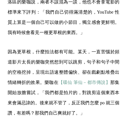
洛區的樂咖說，兩者不該混為一談，他也不會拿電影的
標準來下評判：「我們自己切得滿清楚的，YouTube 性
質上算是一個自己可以做的小節目，獨立感會更鮮明。
我有時候會看見一種更草根的東西。」
因為更草根，什麼拍法都有可能。某天，一直苦惱於頻
道影片太長的樂咖突然想到可以跳剪，句子和句子中間
的空格挖掉，呈現出語速整體偏快、卻在戲劇點堆疊出
情緒轉折的效果。樂咖在
【碟仙 筆仙－都市傳說】
那集
開始放膽嘗試，「我們都是拍片的，對跳剪這個東西本
來會滿忌諱的。後來就不管了，反正我們怎麼 po 就三個
讚，有差嗎？那我們自己爽就好了。」