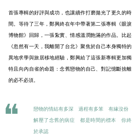
首張專輯的好評與成功，也讓續作打磨拋光了更久的時
間。等待了三年，鄭興終在年中帶著第二張專輯《眼淚
博物館》回歸，一張紮實、情感溫潤飽滿的作品。比起
《忽然有一天，我離開了台北》聚焦於自己本身獨特的
異地求學與旅居移地經驗，鄭興給了這張新專輯更加獨
特且向內自省的命題：念舊戀物的自己、對記憶斷捨離
的必不必須。
戀物的情結有多深 過程有多笨 有緣沒份
解壓了念舊的病症 都是時間的標本 你終
於承認