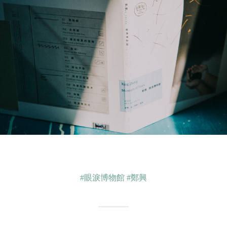
#眼淚博物館
#鄭興