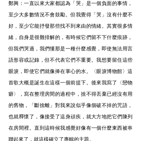
鄭興：一直以來大家都認為「哭」是一個負面的事情，
至少大多數情況不會鼓勵。但我覺得「哭」沒有什麼不
好，至少它能抒發那些找不到來由的情緒。其實很多情
緒，自身是很難排解的，有時候它們留不下什麼痕跡，
但我們哭過，我們懂那是一種什麼感覺，即使無法用言
語形容或記錄，但不代表它們不重要。我想要留住這些
眼淚，即使它們就像捧在掌心的水。〈眼淚博物館〉這
首歌大概是誕生在這樣一個前提下。後來我寫了〈戀物
癖〉，寫在整理房間的過程中，捨不得丟棄已經沒有用
的舊物，「斷捨離」對我來說似乎像個破不掉的咒語，
也就釋懷了，像接受了這身頑疾，就大方地把它們陳列
在房間裡。直到這時候我感覺好像有一個什麼東西被串
聯起來了，就這樣確立了專輯的主題。