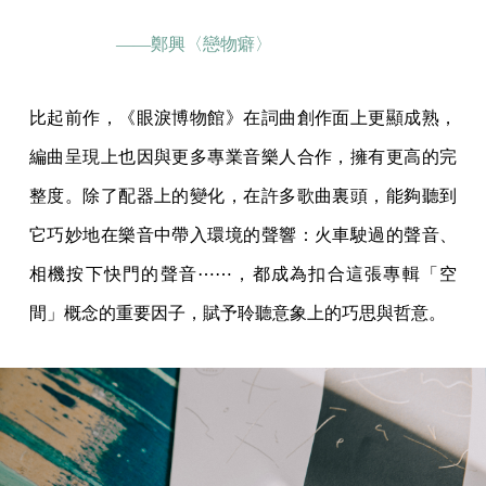
——鄭興〈戀物癖〉
比起前作，《眼淚博物館》在詞曲創作面上更顯成熟，
編曲呈現上也因與更多專業音樂人合作，擁有更高的完
整度。除了配器上的變化，在許多歌曲裏頭，能夠聽到
它巧妙地在樂音中帶入環境的聲響：火車駛過的聲音、
相機按下快門的聲音⋯⋯，都成為扣合這張專輯「空
間」概念的重要因子，賦予聆聽意象上的巧思與哲意。