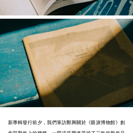
新專輯發行前夕，我們筆訪鄭興關於《眼淚博物館》創