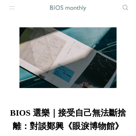
BIOS 選樂｜接受自己無法斷捨
離：對談鄭興《眼淚博物館》