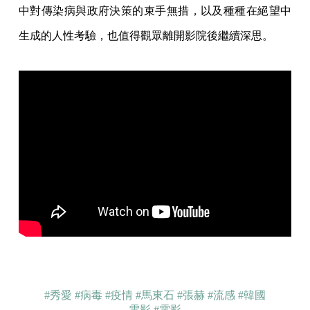
中對傳染病與政府決策的束手無措，以及種種在絕望中
生成的人性考驗，也值得觀眾離開影院後繼續深思。
#秀愛
#病毒
#疫情
#馬東石
#張赫
#流感
#韓國
電影
#電影