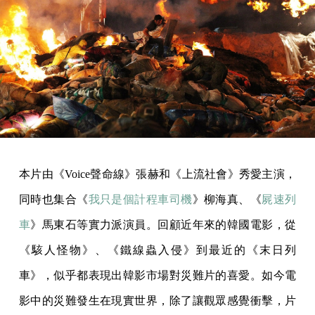
本片由《Voice聲命線》張赫和《上流社會》秀愛主演，
同時也集合《
我只是個計程車司機
》柳海真、《
屍速列
車
》馬東石等實力派演員。回顧近年來的韓國電影，從
《駭人怪物》、《鐵線蟲入侵》到最近的《末日列
車》，似乎都表現出韓影市場對災難片的喜愛。如今電
影中的災難發生在現實世界，除了讓觀眾感覺衝擊，片