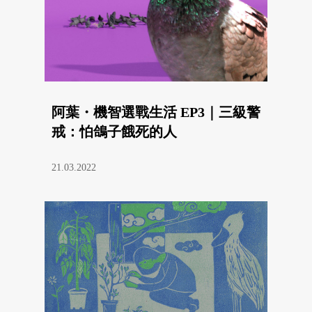
阿葉・機智選戰生活 EP3｜三級警
戒：怕鴿子餓死的人
21.03.2022