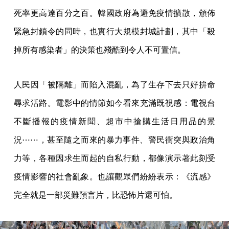
死率更高達百分之百。韓國政府為避免疫情擴散，頒佈
緊急封鎖令的同時，也實行大規模封城計劃，其中「殺
掉所有感染者」的決策也殘酷到令人不可置信。
人民因「被隔離」而陷入混亂，為了生存下去只好拚命
尋求活路。電影中的情節如今看來充滿既視感：電視台
不斷播報的疫情新聞、超市中搶購生活日用品的景
況⋯⋯，甚至隨之而來的暴力事件、警民衝突與政治角
力等，各種因求生而起的自私行動，都像演示著此刻受
疫情影響的社會亂象。也讓觀眾們紛紛表示：《流感》
完全就是一部災難預言片，比恐怖片還可怕。