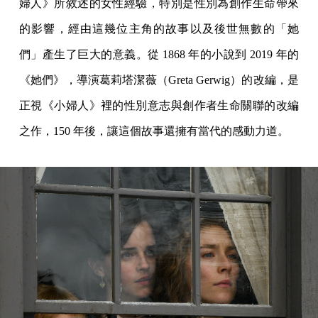
婦人》所敘述的女性經驗，特別是性別為創作生命帶來
的影響，經由這幾位主角的故事以及後世無數的「她
們」產生了巨大的意義。從 1868 年的小說到 2019 年的
《她們》，導演葛莉塔潔薇（Greta Gerwig）的改編，是
正視《小婦人》裡的性別意志與創作者生命關聯的改編
之作，150 年後，讓這個故事還擁有當代的感動力道。