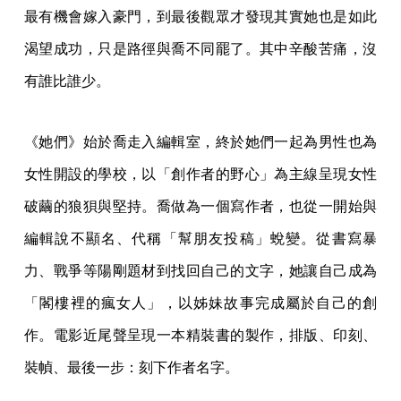
最有機會嫁入豪門，到最後觀眾才發現其實她也是如此
渴望成功，只是路徑與喬不同罷了。其中辛酸苦痛，沒
有誰比誰少。
《她們》始於喬走入編輯室，終於她們一起為男性也為
女性開設的學校，以「創作者的野心」為主線呈現女性
破繭的狼狽與堅持。喬做為一個寫作者，也從一開始與
編輯說不顯名、代稱「幫朋友投稿」蛻變。從書寫暴
力、戰爭等陽剛題材到找回自己的文字，她讓自己成為
「閣樓裡的瘋女人」，以姊妹故事完成屬於自己的創
作。電影近尾聲呈現一本精裝書的製作，排版、印刻、
裝幀、最後一步：刻下作者名字。