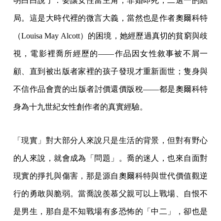
明白白說了：要讓女性當主角，非婚即死，二選一的結
局。這是大時代裡的微言大義，當然也是作者奧爾科特
（Louisa May Alcott）的困境，她經歷過真切的貧窮與歧
視，電影裡喬所經歷的——作品因女性敘事被不屑一
顧、直到被出版者家裡的孩子發現才重新面世；隻身與
不信作品會賣的出版者討價還價版稅——都是奧爾科特
身為十九世紀女性創作者的真實經驗。
「現實」對大部分人來說只是生活的背景，但對有野心
的人來說，就會成為「問題」。喬的迷人，也來自面對
現實的掙扎與傷害，那是源自奧爾科特與世代價值觀逆
行的勇敢與脆弱。當喬說羨慕父親可以上戰場、自恨不
是男生，那自是不知戰場有多恐怖的「中二」，卻也是