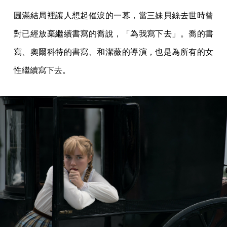
圓滿結局裡讓人想起催淚的一幕，當三妹貝絲去世時曾
對已經放棄繼續書寫的喬說，「為我寫下去」。喬的書
寫、奧爾科特的書寫、和潔薇的導演，也是為所有的女
性繼續寫下去。