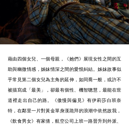
藉由四個女兒、一個母親，《她們》展現女性之間的互
助與幽微情感，姊妹情深之間的愛恨糾結。姊妹故事似
乎常見第二個女兒為主角的延伸，如同喬一般，或許不
被描寫成「最美」，卻最有個性、機智聰慧，最能在世
道裡走出自己的路。《傲慢與偏見》有伊莉莎白班奈
特，在鄰里一片對黃金單身漢跪拜的浪潮中依然故我，
《飲食男女》有家倩，航空公司上班一路晉升到外派、