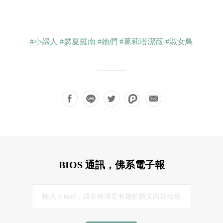
#小婦人
#瑟夏羅南
#她們
#葛莉塔潔薇
#淑女鳥
BIOS 通訊，佛系電子報