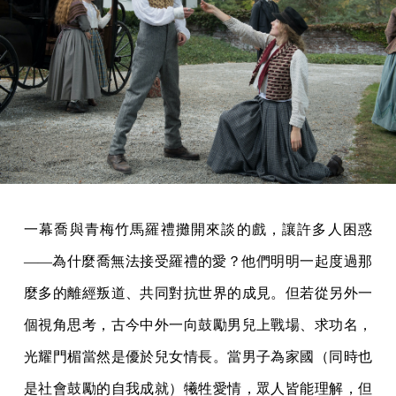
一幕喬與青梅竹馬羅禮攤開來談的戲，讓許多人困惑
——為什麼喬無法接受羅禮的愛？他們明明一起度過那
麼多的離經叛道、共同對抗世界的成見。但若從另外一
個視角思考，古今中外一向鼓勵男兒上戰場、求功名，
光耀門楣當然是優於兒女情長。當男子為家國（同時也
是社會鼓勵的自我成就）犧牲愛情，眾人皆能理解，但