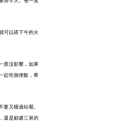
都要弄半天。爸一直
束就可以搭下午的火
一票沒影響，如果
一起吃個便飯，希
，不要又睡過站喔。
，還是顧慮三舅的