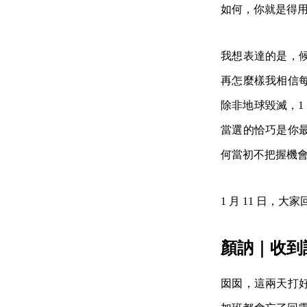
如何，你就是得
我想表達的是，
再怎麼樣我相信
除非地球毀滅，1
當選的恰巧是你
何當初不把握機
1 月 11 日，大
顏訥｜收到
囡囡，這兩天打