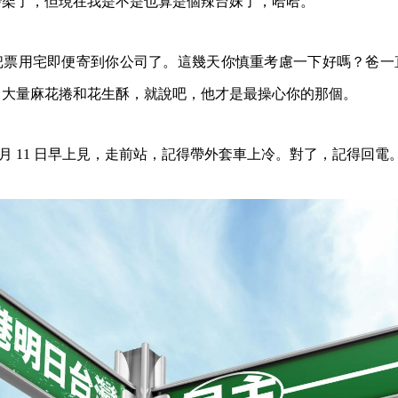
吵架了，但現在我是不是也算是個辣台妹了，哈哈。
把票用宅即便寄到你公司了。這幾天你慎重考慮一下好嗎？爸一
了大量麻花捲和花生酥，就說吧，他才是最操心你的那個。
 月 11 日早上見，走前站，記得帶外套車上冷。對了，記得回電