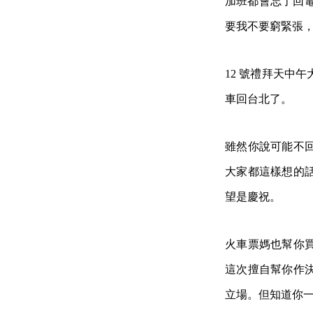
加班都會忘了回電
要我不要窮緊張
12 號禮拜天中
車回台北了。
雖然你說可能不
大家都這樣想的
望是慶祝。
火車票媽也幫你買
這次擅自幫你作
立場。但知道你