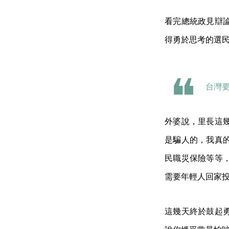
看完總統政見辯
得勇於思考的選
台灣
外婆說，里長這
是騙人的，我真
民職災保險等等
需要年輕人回家
這幾天終於鼓起