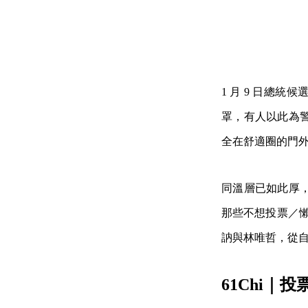
1 月 9 日總
罩，有人以此為
全在舒適圈的門
同溫層已如此厚
那些不想投票／懶
訥與林唯哲，從
61Chi