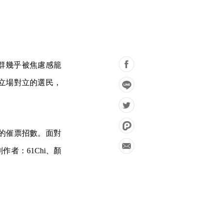
社群幾乎被焦慮感籠
立場對立的選民，
的催票招數。面對
者：61Chi、顏