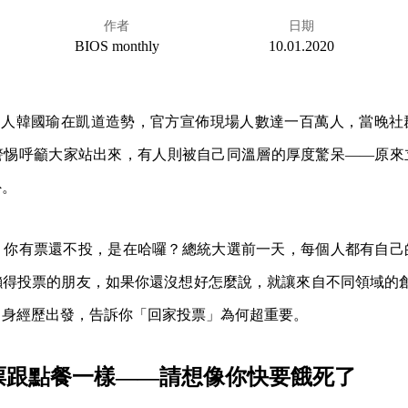
作者
日期
BIOS monthly
10.01.2020
統候選人韓國瑜在凱道造勢，官方宣佈現場人數達一百萬人，當晚
警惕呼籲大家站出來，有人則被自己同溫層的厚度驚呆——原來
外。
，你有票還不投，是在哈囉？總統大選前一天，每個人都有自己
得投票的朋友，如果你還沒想好怎麼說，就讓來自不同領域的創作
自身經歷出發，告訴你「回家投票」為何超重要。
｜投票跟點餐一樣——請想像你快要餓死了