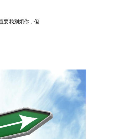
直要我別煩你，但
。