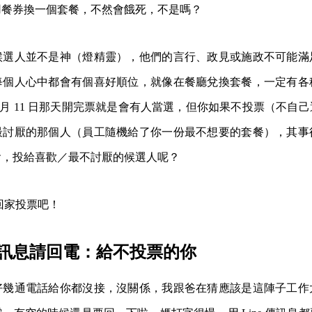
用餐券換一個套餐，不然會餓死，不是嗎？
候選人並不是神（燈精靈），他們的言行、政見或施政不可能滿
每個人心中都會有個喜好順位，就像在餐廳兌換套餐，一定有各
 月 11 日那天開完票就是會有人當選，但你如果不投票（不自
最討厭的那個人（員工隨機給了你一份最不想要的套餐），其事
會，投給喜歡／最不討厭的候選人呢？
家回家投票吧！
訊息請回電：給不投票的你
好幾通電話給你都沒接，沒關係，我跟爸在猜應該是這陣子工作