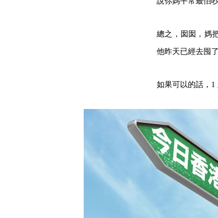
說你媽平常最怕
總之，囡囡，媽
他昨天已經去囤
如果可以的話，1