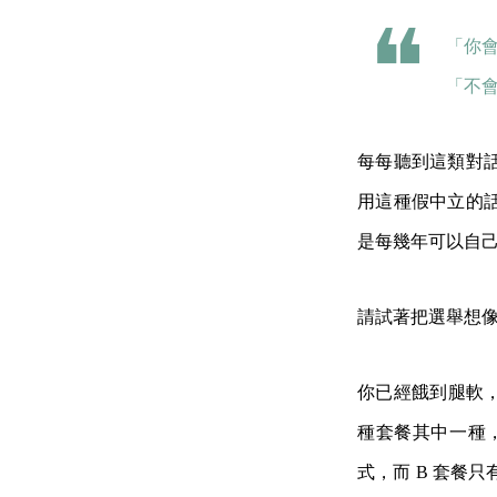
「你
「不
每每聽到這類對
用這種假中立的
是每幾年可以自
請試著把選舉想
你已經餓到腿軟，
種套餐其中一種
式，而 B 套餐