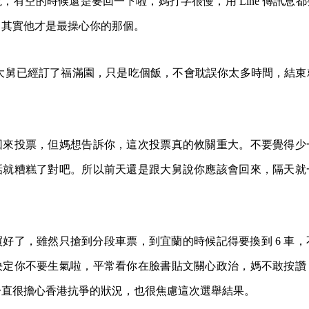
，有空的時候還是要回一下啦，媽打字很慢，用 Line 傳訊息
，其實他才是最操心你的那個。
午大舅已經訂了福滿園，只是吃個飯，不會耽誤你太多時間，結
回來投票，但媽想告訴你，這次投票真的攸關重大。不要覺得少
話就糟糕了對吧。所以前天還是跟大舅說你應該會回來，隔天就
好了，雖然只搶到分段車票，到宜蘭的時候記得要換到 6 車
決定你不要生氣啦，平常看你在臉書貼文關心政治，媽不敢按讚
一直很擔心香港抗爭的狀況，也很焦慮這次選舉結果。