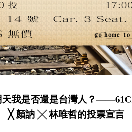
明天我是否還是台灣人？——61Ch
╳ 顏訥 ╳ 林唯哲的投票宣言