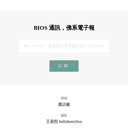
BIOS 通訊，佛系電子報
訂閱
撰稿
蕭詒徽
攝影
王晨熙 hellohenryboy