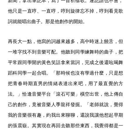
新聞，拿出筆記本，寫了一首祈禱歌。連記譜也不會，
他只是一直哼、一直哼，哼到旋律忘不掉，哼到看見歌
詞就能唱出曲子。那是他創作的開始。
再長大一點，他寫的詞越來越多，高中時迷上饒舌，但
一堆字找不到音樂可配。他聽到同學練舞時的曲子，把
平常跟同學開的黃色笑話拿來當詞，完成之後還吆喝舞
蹈科同學一起合唱。「那時候也沒有學過什麼，只是想
把青春時期直男的情緒表達出來吧，用了最直覺的方
法。」恰逢音樂平台「滾石可樂」橫空出世，他上傳自
己的創作，竟被音樂人季龍祥發掘。「老師就說，覺得
我的音樂很有趣，約我出來聊聊，還說我讓他想起早期
的張震嶽。其實現在再回去聽那些東西，我覺得都是一