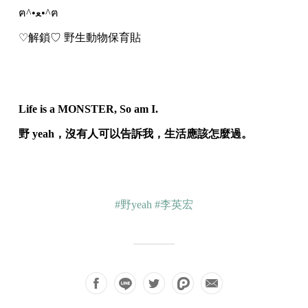
ฅ^•ﻌ•^ฅ
♡解鎖♡ 野生動物保育貼
Life is a MONSTER, So am I.
野 yeah，沒有人可以告訴我，生活應該怎麼過。
#野yeah
#李英宏