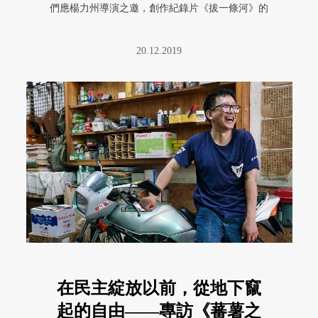
們應楊力州導演之邀，創作紀錄片《拔一條河》的
主題曲，跟著 ...
20.12.2019
在民主綻放以前，從地下竄
起的自由——專訪《蕃薯之