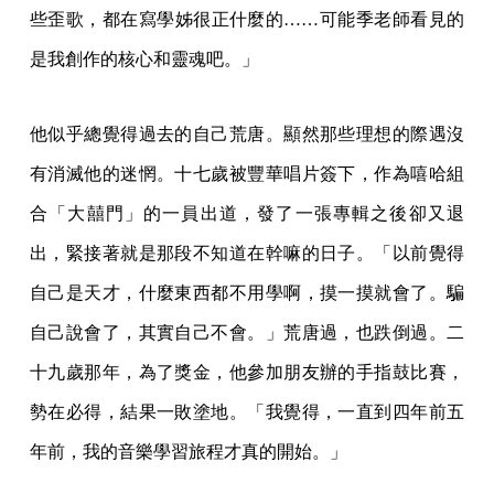
些歪歌，都在寫學姊很正什麼的……可能季老師看見的
是我創作的核心和靈魂吧。」
他似乎總覺得過去的自己荒唐。顯然那些理想的際遇沒
有消滅他的迷惘。十七歲被豐華唱片簽下，作為嘻哈組
合「大囍門」的一員出道，發了一張專輯之後卻又退
出，緊接著就是那段不知道在幹嘛的日子。「以前覺得
自己是天才，什麼東西都不用學啊，摸一摸就會了。騙
自己說會了，其實自己不會。」荒唐過，也跌倒過。二
十九歲那年，為了獎金，他參加朋友辦的手指鼓比賽，
勢在必得，結果一敗塗地。「我覺得，一直到四年前五
年前，我的音樂學習旅程才真的開始。」