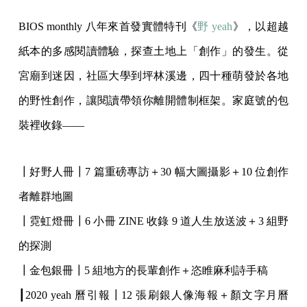
BIOS monthly 八年來首發實體特刊《
野 yeah
》，以超越
紙本的多感閱讀體驗，探查土地上「創作」的發生。從
宮廟到迷因，社區大學到坪林溪邊，四十種萌發於各地
的野性創作，讓閱讀帶領你離開體制框架。家庭號的包
裝裡收錄——
┃好野人冊┃7 篇重磅專訪＋30 幅大圖攝影＋10 位創作
者離群地圖
┃霓虹燈冊┃6 小冊 ZINE 收錄 9 道人生放送波＋3 組野
的探測
┃金包銀冊┃5 組地方的長輩創作＋恣睢麻利詩手稿
┃2020 yeah 曆引報┃12 張刷銀人像海報＋顏文字月曆