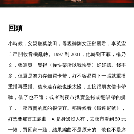
回頭
小時候，父親聽葉啟田，母親聽劉文正鄧麗君，李英宏
自己開收音機亂轉。1997 到 2001，他轉到王菲，楊乃
文，張震嶽，覺得〈你快樂所以我快樂〉好好聽。錢不
多，但還是努力存錢買卡帶，好不容易買下一張就重播
重播再重播。後來連存錢也嫌太慢，直接跟朋友借卡帶
聽，借了也不還；或者到夜市找賣盜拷或翻唱帶的攤
子，「夜市賣的真的很便宜。那時候看《鐵達尼號》，
好想要那首主題曲，可是身邊沒人有，去夜市看到 59 元
一捲，買回家一聽，結果編曲不是原來的，歌也不是席