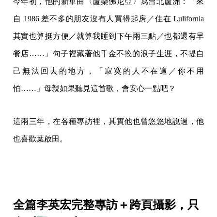
今年初，他的新單曲〈蘆樂佛尼亞〉寫台北蘆洲：「來
自 1986 差不多的朋友沒有人買得起房／住在 Lulifornia
其實也算挺方便／就算我睡到下午兩三點／也都還有早
餐店……」句子裡藏著他千金不換的浪子生涯，不提自
己無法回去的地方，「寂寞的人不在這／你不用
怕……」母親如果聽見這首歌，會安心一點吧？
這兩三年，在各種專訪裡，其實他也曾悠悠地說過，他
也喜歡葉啟田。
全篇李英宏完整專訪＋跨頁攝影，只