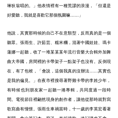
琳狄翁唱的。」他表情裡有一種荒謬的浪漫，「但還是
好愛聽，我就是喜歡它那個氛圍嘛……」
他說，其實那時候的自己不在意類型，反而真的是一個
聽眾。張雨生、許茹芸、糯米糰，混著中國娃娃、瑪卡
蓮娜一起聽，收了一堆某某某年流行音樂大合輯外加舞
曲大帝國，房間裡的卡帶架子一點架子也沒有。反倒現
在，有了包袱，「會說，這個我真的沒辦法……其實也
是我的偏見。」在夜市裡搜尋著野雞卡帶的李姓少年，
有時候也到朋友家一起聽一捲專輯，共同度過一段時
間。電視節目裡翩然現身的創作者，讓他從那時就對寫
歌寫曲有憧憬。張雨生車禍當時，十一歲的李英宏看著