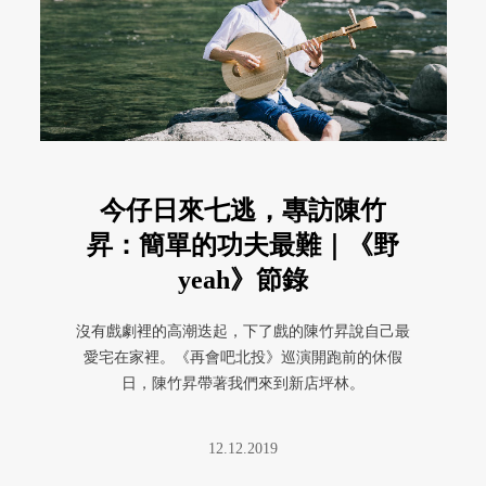
今仔日來七逃，專訪陳竹
昇：簡單的功夫最難｜《野
yeah》節錄
沒有戲劇裡的高潮迭起，下了戲的陳竹昇說自己最
愛宅在家裡。《再會吧北投》巡演開跑前的休假
日，陳竹昇帶著我們來到新店坪林。
12.12.2019