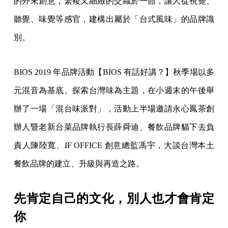
的外來創意，繁複又細緻的交織於一體，讓人從視覺、
聽覺、味覺等感官，建構出屬於「台式風味」的品牌識
別。
BIOS 2019 年品牌活動【BIOS 有話好講？】秋季場以多
元混音為基底、探索台灣味為主題，在小週末的午後舉
辦了一場「混台味派對」，活動上半場邀請永心鳳茶創
辦人暨老新台菜品牌執行長薛舜迪、餐飲品牌貓下去負
責人陳陸寬、IF OFFICE 創意總監馮宇，大談台灣本土
餐飲品牌的建立、升級與再造之路。
先肯定自己的文化，別人也才會肯定
你