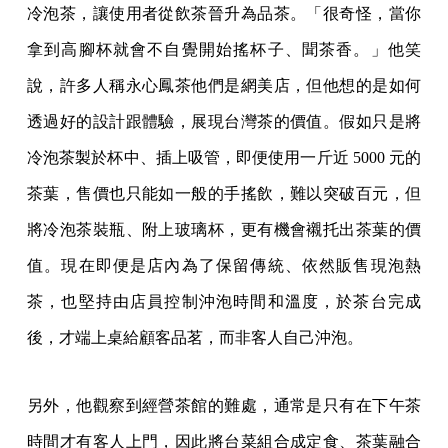
冷泡茶，讓使用者從飲茶晉升為品茶。「很奇怪，當你
拿到高腳杯就會不自覺開始搖杯子、聞茶香。」他笑
說，許多人稱永心鳳茶他們是網美店，但他想的是如何
透過好的設計跟體驗，展現台灣茶的價值。假如只是將
冷泡茶製於杯中、插上吸管，即便使用一斤近 5000 元的
茶葉，售價也只能如一般的手搖飲，難以突破百元，但
將冷泡茶裝瓶、附上玻璃杯，更有機會襯托出茶葉的價
值。現在即便是店內為了保留傳統、依然販售現泡熱
茶，也堅持由店員控制沖泡時間和溫度，於茶台完成
後，才端上桌給顧客品茗，而非客人自己沖泡。
另外，他觀察到經營茶館的難處，通常是只有在下午茶
時間才有客人上門，因此將台菜組合成定食、茶葉融合