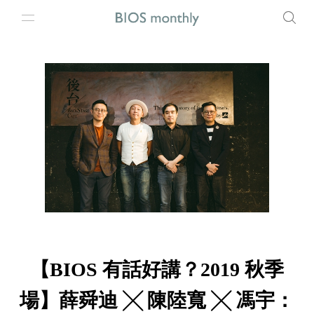
【BIOS 有話好講？2019 秋季
場】薛舜迪 ╳ 陳陸寬 ╳ 馮宇：