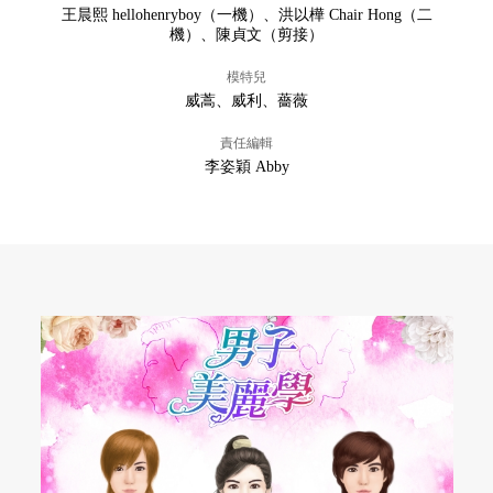
王晨熙 hellohenryboy（一機）、洪以樺 Chair Hong（二
機）、陳貞文（剪接）
模特兒
威蒿、威利、薔薇
責任編輯
李姿穎 Abby