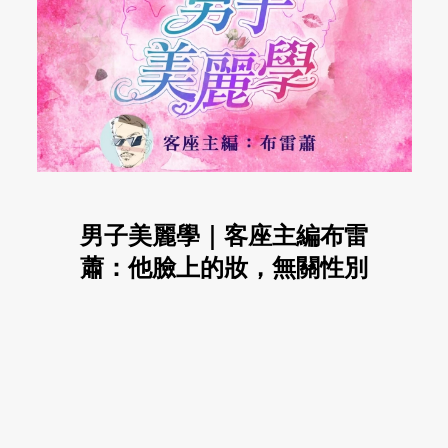
男子美麗學｜客座主編布雷
蕭：他臉上的妝，無關性別