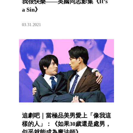
我很快樂——英國同志影集《It’s
a Sin》
03.31.2021
追劇吧｜當極品美男愛上「像我這
樣的人」：《如果30歲還是處男，
似乎就能成為魔法師》