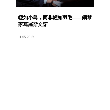
輕如小鳥，而非輕如羽毛——鋼琴
家葛羅斯文諾
11.05.2019