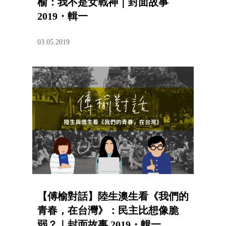
榆：我不是女戰神｜封面故事
2019・輯一
03.05.2019
【傅榆對話】陸生澳生看《我們的
青春，在台灣》：民主比想像脆
弱？｜封面故事 2019・輯一