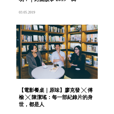
03.05.2019
【電影餐桌｜原味】廖克發 ╳ 傅
榆 ╳ 陳潔瑤：每一部紀錄片的身
世，都是人