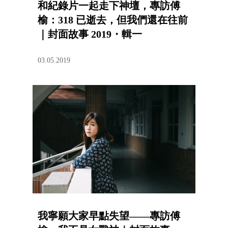
和紀錄片一起走下神壇，專訪傅
榆：318 已逝去，但我們還在往前
｜封面故事 2019・輯一
03.05.2019
我寧願大家早點失望——專訪傅