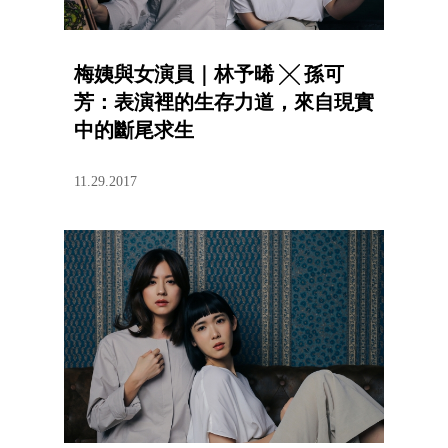
梅姨與女演員｜林予晞 ╳ 孫可
芳：表演裡的生存力道，來自現實
中的斷尾求生
11.29.2017