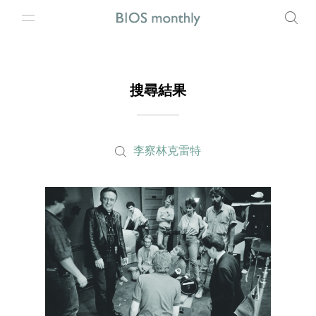
搜尋結果
李察林克雷特