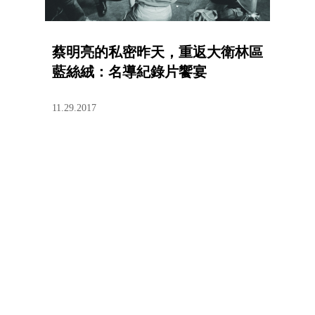
蔡明亮的私密昨天，重返大衛林區
藍絲絨：名導紀錄片饗宴
11.29.2017