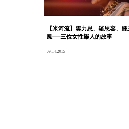
【米河流】雲力思、羅思容、鍾
鳳──三位女性樂人的故事
09.14.2015