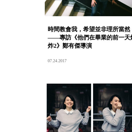
時間教會我，希望並非理所當然
——專訪《他們在畢業的前一天
炸2》鄭有傑導演
07.24.2017