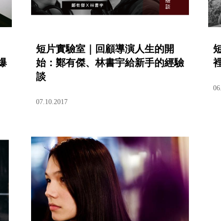
短片實驗室｜回顧導演人生的開
爆
始：鄭有傑、林書宇給新手的經驗
談
06
07.10.2017