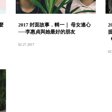
麼
2017 封面故事．輯一｜ 母女連心
──李惠貞與她最好的朋友
《
02.27.2017
02