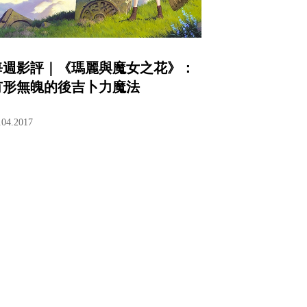
每週影評｜《瑪麗與魔女之花》：
有形無魄的後吉卜力魔法
.04.2017