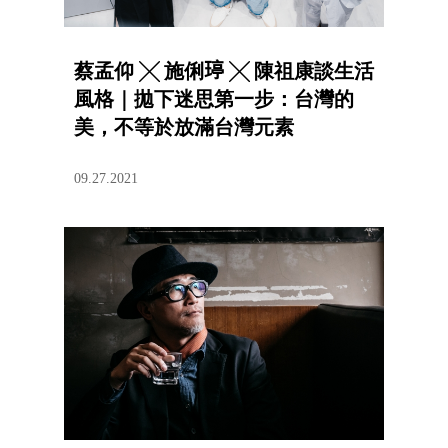
蔡孟仰 ╳ 施俐𤧟 ╳ 陳祖康談生活
風格｜拋下迷思第一步：台灣的
美，不等於放滿台灣元素
09.27.2021