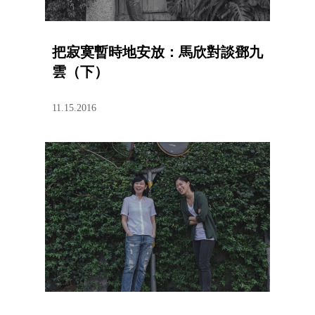
把寂寞暫時地安放：馬欣對談鄧九
雲（下）
11.15.2016