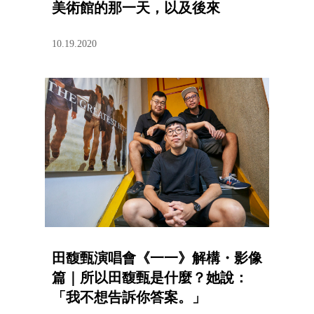
美術館的那一天，以及後來
10.19.2020
田馥甄演唱會《一一》解構・影像
篇｜所以田馥甄是什麼？她說：
「我不想告訴你答案。」