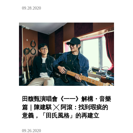
09.28.2020
田馥甄演唱會《一一》解構・音樂
篇｜陳建騏 ╳ 阿滾：找到瑕疵的
意義，「田氏風格」的再建立
09.26.2020