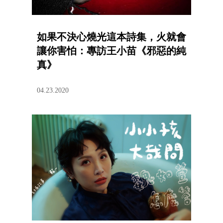
如果不決心燒光這本詩集，火就會
讓你害怕：專訪王小苗《邪惡的純
真》
04.23.2020