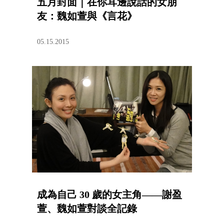
五月封面｜在你耳邊說話的女朋
友：魏如萱與《言花》
05.15.2015
成為自己 30 歲的女主角——謝盈
萱、魏如萱對談全記錄