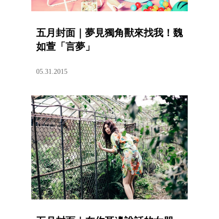
五月封面｜夢見獨角獸來找我！魏
如萱「言夢」
05.31.2015