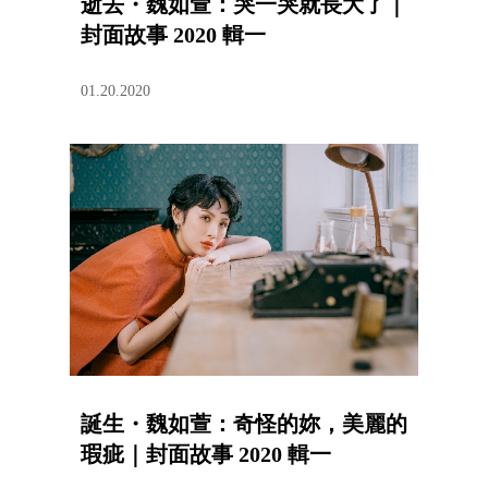
逝去・魏如萱：哭一哭就長大了｜
封面故事 2020 輯一
01.20.2020
誕生・魏如萱：奇怪的妳，美麗的
瑕疵｜封面故事 2020 輯一