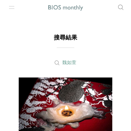
搜尋結果
魏如萱