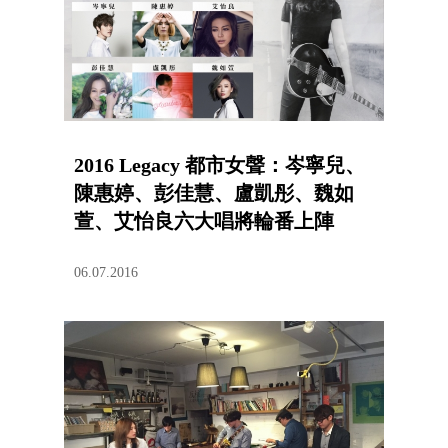
2016 Legacy 都市女聲：岑寧兒、
陳惠婷、彭佳慧、盧凱彤、魏如
萱、艾怡良六大唱將輪番上陣
06.07.2016