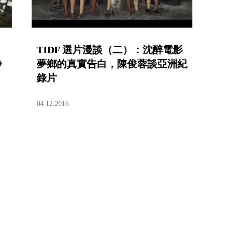
TIDF 選片漫談（二）：沈醉電影
》
夢鄉的真實告白，陳俊蓉談亞洲紀
錄片
04.12.2016