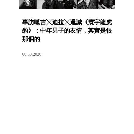
專訪呱吉╳迪拉╳逞誠《寰宇龍虎
豹》：中年男子的友情，其實是很
那個的
06.30.2026