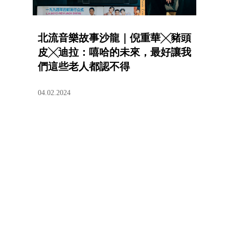
北流音樂故事沙龍｜倪重華╳豬頭
皮╳迪拉：嘻哈的未來，最好讓我
們這些老人都認不得
04.02.2024