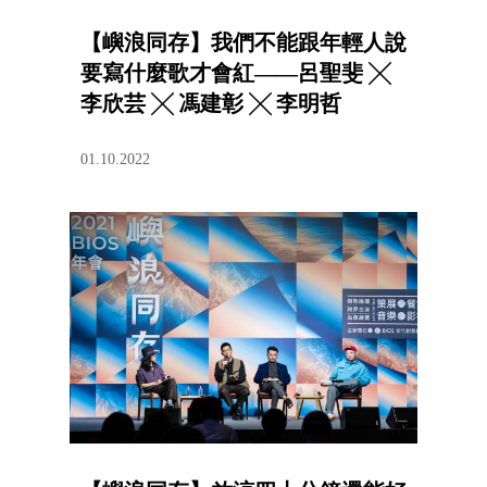
【嶼浪同存】我們不能跟年輕人說
要寫什麼歌才會紅——呂聖斐 ╳
李欣芸 ╳ 馮建彰 ╳ 李明哲
01.10.2022