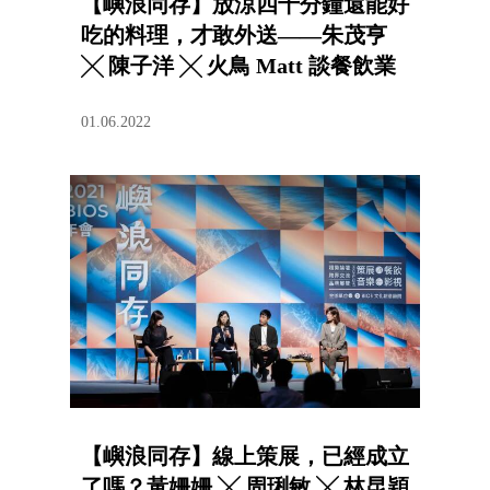
【嶼浪同存】放涼四十分鐘還能好
吃的料理，才敢外送——朱茂亨
╳ 陳子洋 ╳ 火鳥 Matt 談餐飲業
新想像
01.06.2022
【嶼浪同存】線上策展，已經成立
了嗎？黃姍姍 ╳ 周琍敏 ╳ 林昆穎