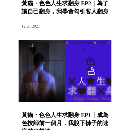
黃貓・色色人生求翻身 EP2｜為了
讓自己翻身，我學會勾引客人翻身
12.21.2021
黃貓・色色人生求翻身 EP1｜成為
色按師前一個月，我脫下褲子的速