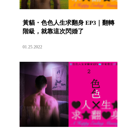
黃貓・色色人生求翻身 EP3｜翻轉
階級，就靠這次閃婚了
01.25.2022