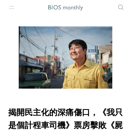
揭開民主化的深痛傷口，《我只
是個計程車司機》票房擊敗《屍