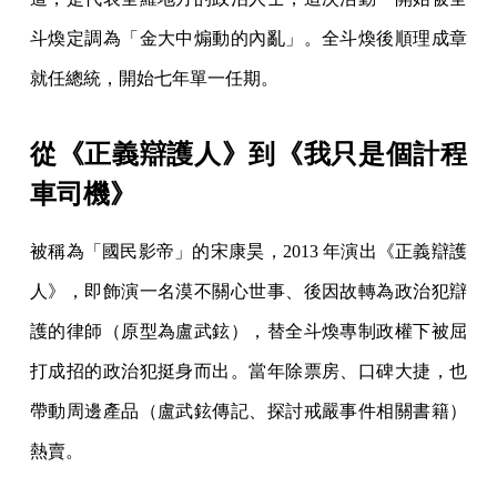
斗煥定調為「金大中煽動的內亂」。全斗煥後順理成章
就任總統，開始七年單一任期。
從《正義辯護人》到《我只是個計程
車司機》
被稱為「國民影帝」的宋康昊，2013 年演出《正義辯護
人》，即飾演一名漠不關心世事、後因故轉為政治犯辯
護的律師（原型為盧武鉉），替全斗煥專制政權下被屈
打成招的政治犯挺身而出。當年除票房、口碑大捷，也
帶動周邊產品（盧武鉉傳記、探討戒嚴事件相關書籍）
熱賣。