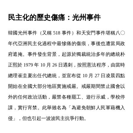
民主化的歷史傷痛：光州事件
韓國光州事件（又稱 518 事件）和天安門事件堪稱八〇
年代亞洲民主化過程中最慘痛的傷痕，事後也遭當局政
府遮掩。事件發生背景，起源於獨裁統治多年的總統朴
正熙於 1979 年 10 月 26 日遇刺，按照憲法程序，由當時
總理崔圭夏出任代總統，並宣布從 10 月 27 日凌晨四點
開始在全國大部分地區實施戒嚴。戒嚴期間禁止國會以
外的任何政治活動，嚴禁各種罷工、遊行示威，學校停
課，實行宵禁。此舉雖名為「為避免朝鮮人民軍藉機入
侵」，但也引起一波波民主抗爭行動。