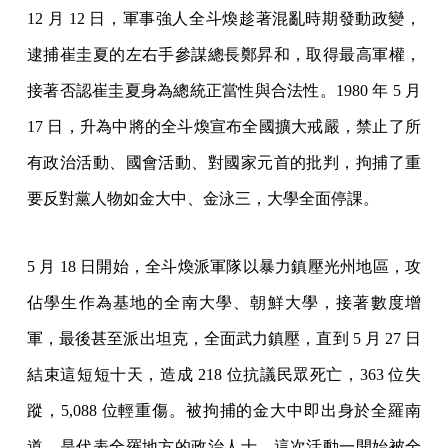
12 月 12 日，軍事強人全斗煥趁著混亂時期發動政變，
逮捕崔圭夏的左右手參謀總長鄭昇和，取得最高軍權，
接著否認崔圭夏身為總統正當性與合法性。1980 年 5 月
17 日，升為中將的全斗煥宣布全國擴大戒嚴，禁止了所
有政治活動、國會活動、對國家元首的批判，拘捕了重
要反對黨人物如金大中、金泳三，大學全面停課。
5 月 18 日開始，全斗煥派軍隊以暴力鎮壓光州地區，攻
佔學生作為基地的全南大學、朝鮮大學，接著數度增
軍，最後甚至派出坦克，全面武力鎮壓，直到 5 月 27 日
結束這短短十天，造成 218 位抗議民眾死亡，363 位失
蹤，5,088 位輕重傷。被拘捕的金大中即出身於全羅南
道，是代表全羅地方的政治人士，這次活動一開始被全