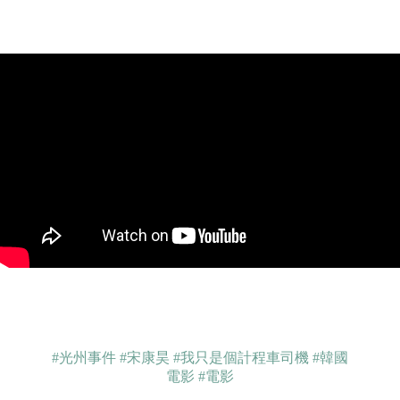
#光州事件
#宋康昊
#我只是個計程車司機
#韓國
電影
#電影