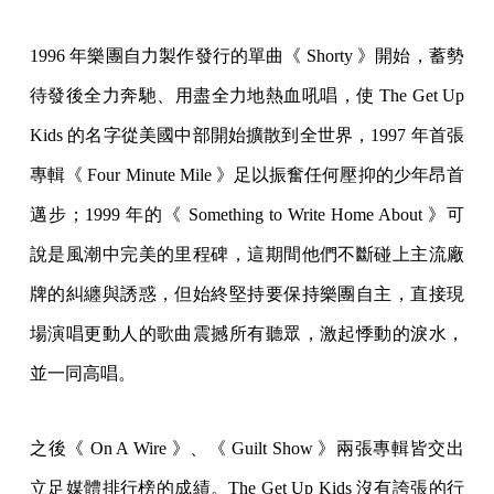
1996 年樂團自力製作發行的單曲《 Shorty 》開始，蓄勢
待發後全力奔馳、用盡全力地熱血吼唱，使 The Get Up
Kids 的名字從美國中部開始擴散到全世界，1997 年首張
專輯《 Four Minute Mile 》足以振奮任何壓抑的少年昂首
邁步；1999 年的《 Something to Write Home About 》可
說是風潮中完美的里程碑，這期間他們不斷碰上主流廠
牌的糾纏與誘惑，但始終堅持要保持樂團自主，直接現
場演唱更動人的歌曲震撼所有聽眾，激起悸動的淚水，
並一同高唱。
之後《 On A Wire 》、《 Guilt Show 》兩張專輯皆交出
立足媒體排行榜的成績。The Get Up Kids 沒有誇張的行