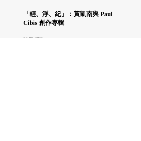
「輕、浮、紀」：黃凱南與 Paul
Cibis 創作專輯
30.05.2011
素人之亂：向規律生活持續抵抗！