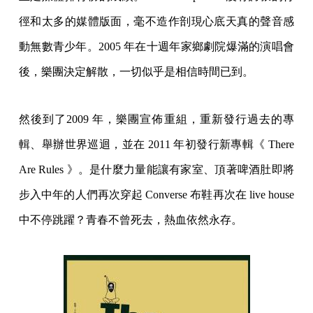
徑和太多的媒體版面，毫不造作剖現心底天真的聲音感
動無數青少年。2005 年在十週年家鄉劇院爆滿的演唱會
後，樂團決定解散，一切似乎是相信時間已到。
然後到了2009 年，樂團宣佈重組，重新發行過去的專
輯、舉辦世界巡迴，並在 2011 年初發行新專輯《 There
Are Rules 》。是什麼力量能讓有家室、頂著啤酒肚即將
步入中年的人們再次穿起 Converse 布鞋再次在 live house
中不停跳躍？青春不曾死去，熱血依然永存。